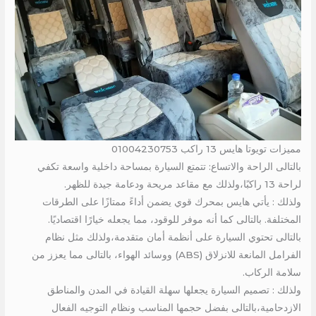
مميزات تويوتا هايس 13 راكب 01004230753
بالتالى الراحة والاتساع: تتمتع السيارة بمساحة داخلية واسعة تكفي
لراحة 13 راكبًا،ولذلك مع مقاعد مريحة ودعامة جيدة للظهر.
ولذلك : يأتي هايس بمحرك قوي يضمن أداءً ممتازًا على الطرقات
المختلفة. بالتالى كما أنه موفر للوقود، مما يجعله خيارًا اقتصاديًا.
بالتالى تحتوي السيارة على أنظمة أمان متقدمة،ولذلك مثل نظام
الفرامل المانعة للانزلاق (ABS) ووسائد الهواء، بالتالى مما يعزز من
سلامة الركاب.
ولذلك : تصميم السيارة يجعلها سهلة القيادة في المدن والمناطق
الازدحامية،بالتالى بفضل حجمها المناسب ونظام التوجيه الفعال