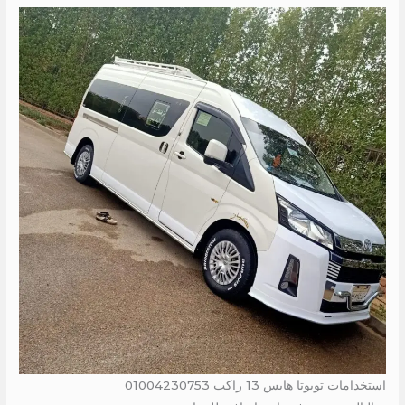
استخدامات تويوتا هايس 13 راكب 01004230753