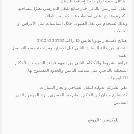
، بالتالى حيث توفر راحة إضافية للسياح.
النقل المدرسي: بالتالى خيار شائع للنقل المدرسي نظرًا لمساحتها
الكبيرة وقدرتها على استيعاب عدد كبير من الطلاب.
ولذلك تُستخدم في نقل الضيوف خلال المناسبات مثل الأعراس أو
الحفلات
نصائح لاستئجار تويوتا هايس 13 راكب01004230753
التحقق من حالة السيارة:بالتالى قبل الإيجار، ومراجعة جميع التفاصيل
الفنية.
قراءة الشروط والأحكام:بالتالى من المهم قراءة الشروط والأحكام
المتعلقة بالتأجير، مثل سياسة التأمين والحدود المسموح بها
للكيلومترات.
مقر الشركة الدولية للنقل السياحي وايجار السيارات
27 شارع ميدان ابن الحكم , امام دنيا الجمبرى , برج المرمر , الدور
السادس
اللوكيشين : الموقع