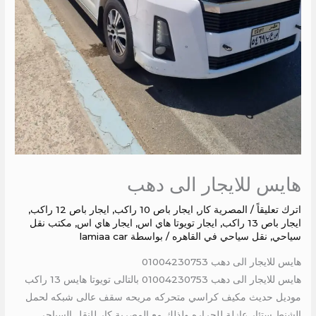
هايس للايجار الى دهب
اترك تعليقاً
/
المصرية كار
,
ايجار باص 10 راكب
,
ايجار باص 12 راكب
,
ايجار باص 13 راكب
,
ايجار تويوتا هاي اس
,
ايجار هاي اس
,
مكتب نقل
سياحي
,
نقل سياحي في القاهره
/ بواسطة
lamiaa car
هايس للايجار الى دهب 01004230753
هايس للايجار الى دهب 01004230753 بالتالى تويوتا هايس 13 راكب
موديل حديث مكيف كراسي متحركه مريحه سقف عالى شبكه لحمل
الشنط ستئار عازلة للحراره ولذلك مع المصرية كار للنقل السياحي