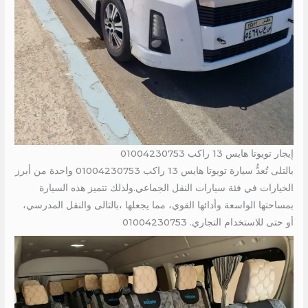
إيجار تويوتا هايس 13 راكب 01004230753
بالتلى تُعدُّ سيارة تويوتا هايس 13 راكب 01004230753 واحدة من أبرز
الخيارات في فئة سيارات النقل الجماعي.ولذلك تتميز هذه السيارة
بمساحتها الواسعة وأدائها القوي، مما يجعلها ،بالتالى والنقل المدرسي،
أو حتى للاستخدام التجاري. 01004230753