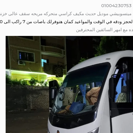
قه في الوقت والمواعيد كمان هتوفرلك باصات من 7 راكب الى 50 راكب
ه مع امهر السائقين المحترفين