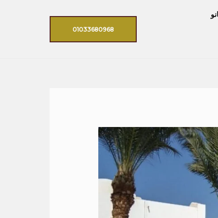
نو
01033680968