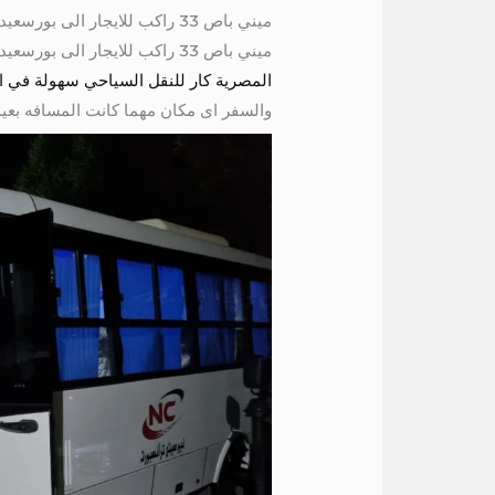
ميني باص 33 راكب للايجار الى بورسعيد 01004230753
ميني باص 33 راكب للايجار الى بورسعيد ميتسوبيشي موديل حديث مكيف كراسي متحركه مريحه سقف عالى خزنة للشنط ستائر عازلة للحراره
المصرية كار للنقل السياحي سهولة في الحجز ود
والسفر اى مكان مهما كانت المسافه بعيد