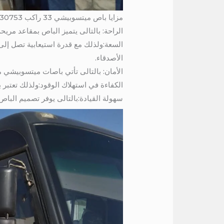
مزايا باص ميتسوبيشي 33 راكب 01004230753 / ميني باص 33 راكب للايجار الى بورسعيد
الراحة: بالتالى يتميز الباص بمقاعد مري
الأصدقاء.
الأمان: بالتالى تأتي باصات ميتسوبيشي م
الكفاءة في استهلاك الوقود:ولذلك تعتبر ب
سهولة القيادة:بالتالى يوفر تصميم البا