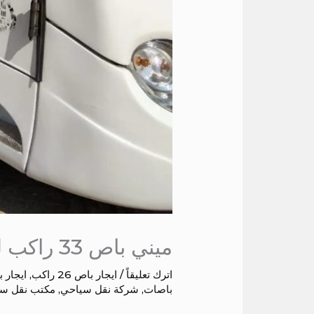
ميني باص 33 راكب للايجار الى بورسعيد
اترك تعليقاً
/
ايجار باص 26 راكب
,
ايجار باص 
باصات
,
شركة نقل سياحي
,
مكتب نقل س