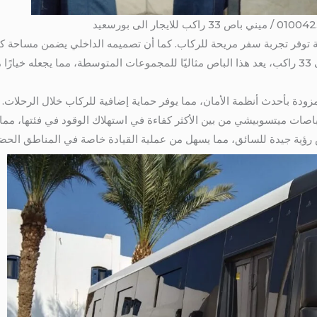
حة توفر تجربة سفر مريحة للركاب. كما أن تصميمه الداخلي يضمن مساحة كا
السعة:ولذلك مع قدرة استيعابية تصل إلى 33 راكب، يعد هذا الباص مثاليًا للمجموعات المتوسطة، مما 
زودة بأحدث أنظمة الأمان، مما يوفر حماية إضافية للركاب خلال الرحلات.
اصات ميتسوبيشي من بين الأكثر كفاءة في استهلاك الوقود في فئتها، مما يجع
ص رؤية جيدة للسائق، مما يسهل من عملية القيادة خاصة في المناطق الحض