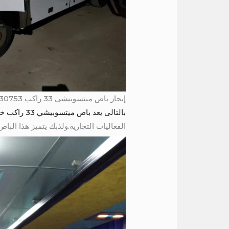
إيجار باص ميتسوبيشي 33 راكب 01004230753 / ميني باص 33 راكب للايجار الى بورسعيد
بالتالى يعد باص ميتسوبيشي 33 راكب خيارًا مثاليًا للنقل الجماعي
الفعاليات التجارية.ولذبك يتميز هذا الباص