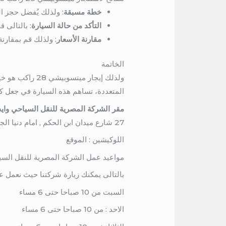
خطة مسبقة
: ولذلك يُفضل حجز ا
التأكد من حالة السيارة
: بالتالى ق
مقارنة الأسعار
: ولذلك قم بمقار
الخاتمة
ولذلك إيجار م
المتعددة، تساهم هذه السيارة في جعل ك
مقر الشركة المصرية للنقل السياحي وايج
27 شارع ميدان ابن الحكم , امام دنيا الجمبرى , برج المرمر , الدور السادس
اللوكيشين : الموقع
مواعيد عمل الشركة المصرية للنقل السي
بالتالى يمكنك زيارة شركتنا حيث نعمل ع
السبت من 10 صباحا حتى 6 مساء
الاحد : من 10 صباحا حتى 6 مساء