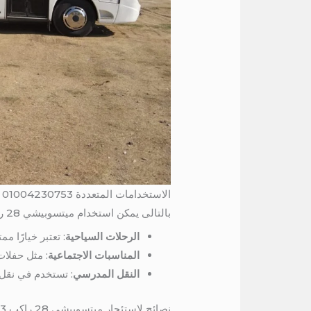
الاستخدامات المتعددة 01004230753
بالتالى يمكن استخدام ميتسوبيشي 28 راكب في مجموعة متنوعة من السياقات، منها:
الرحلات السياحية
: تعتبر خيارًا مم
المناسبات الاجتماعية
: مثل حفلات
النقل المدرسي
: تستخدم في نقل
نصائح لاستئجار ميتسوبيشي 28 راكب 01004230753 / ميني باص 28 كرسي للايجار اليومي