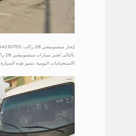
إيجار ميتسوبيشي 28 راكب: 01004230753
بالتالى تُعتبر سيارات ميتسوبيشي 28 راكب خيارًا مثاليًا للنقل الجماعي،
الاستخدامات اليومية. تتميز هذه السيارة