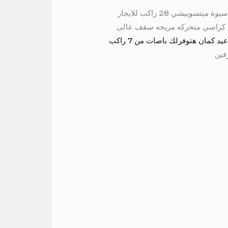
ميني باص 28 كرسي للايجار اليومي ميتسوبيشي 28 راكب للايجار الي الغردقة ميتسوبيشي 28 راكب للايجار الي سيوة ميتسوبيشي 28 راكب للايجار
الي مطروح موديل حديث مكيف كراسي متحركه مريحه سقف عالى
مع المصرية كار للنقل السياحي سهولة في الحجز ودقه في الوقت والمواعيد كمان هتوفرلك باصات من 7 راكب
فين