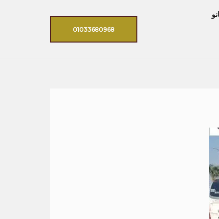
نو
01033680968