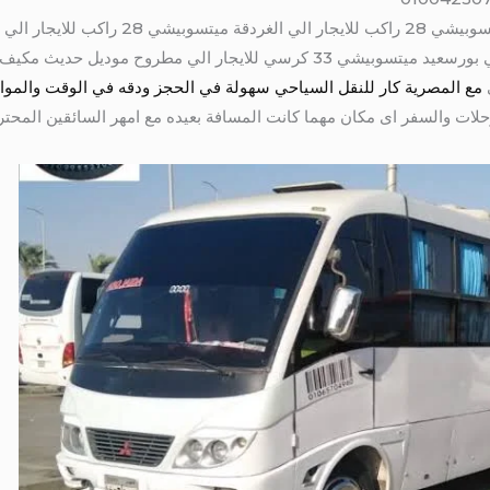
اليومي ميتسوبيشي 28 راكب للايجار الي بورسعيد ميتسوبيشي 33 كرسي للايجار 
ى
لات والسفر اى مكان مهما كانت المسافة بعيده مع امهر السائقين المحتر