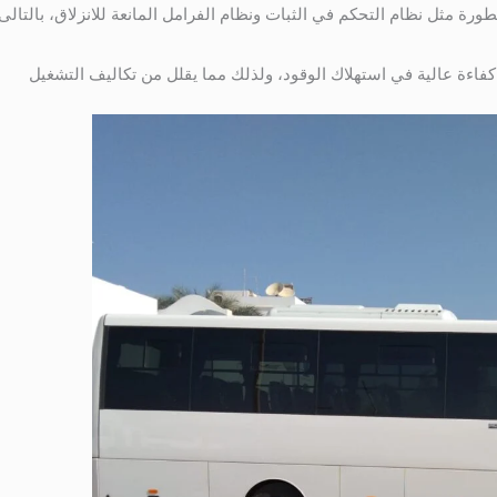
رة مثل نظام التحكم في الثبات ونظام الفرامل المانعة للانزلاق، بالتالى
كفاءة عالية في استهلاك الوقود، ولذلك مما يقلل من تكاليف التشغيل