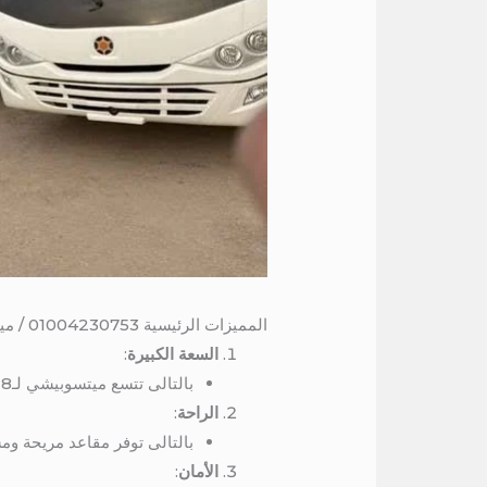
المميزات الرئيسية 01004230753 / ميني باص 28 كرسي للايجار اليومي
السعة الكبيرة
:
بالتالى تتسع ميتسوبيشي لـ28 راكبًا، مما يجعلها مثالية للفرق الكبيرة والعائلات.
الراحة
:
بالتالى توفر مقاعد مريحة وم
الأمان
: