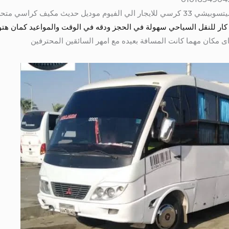
ميني باص 28 راكب للايجار الي الفيوم ميتسوبيشي 33 كرسي للايجار الي الفيوم موديل 
ر للنقل السياحي سهولة في الحجز ودقه في الوقت والمواعيد كمان هتوفرلك باصات من 
 مكان مهما كانت المسافة بعيده مع امهر السائقين المحترفين