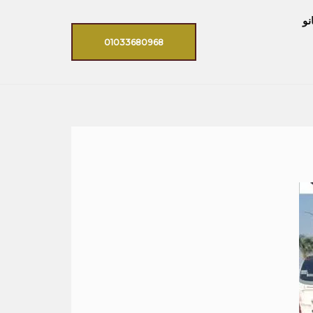
نو
01033680968