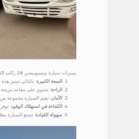
مميزات سيارة ميتسوبيشي 28 راكب 01016549043 / ميني باص 28 راكب للايجار الي الفيوم
السعة الكبيرة
: بالتالى تتميز هذه السيارة بقدرتها ع
الراحة
: تحتوي على مقاعد مريحة وم
الأمان
: تضم السيارة مجموعة من م
الكفاءة في استهلاك الوقود
: توفر
سهولة القيادة
: تتمتع السيارة بن