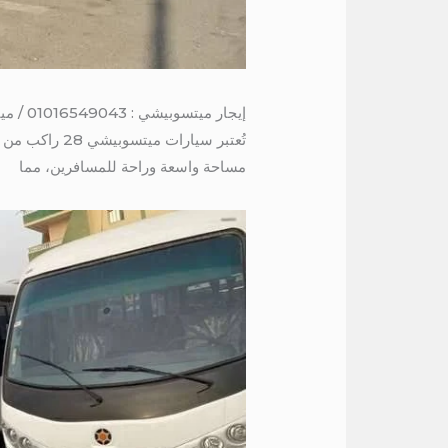
إيجار ميتسوبيشي : 01016549043 / ميني باص 28 راكب للايجار الي الفيوم
تُعتبر سيارات ميتسوبيشي 28 راكب من الخيارات الممتازة للتنقل الجماعي، سواء كانت للرحلات العائلية، أو المناسبات الاجتماعية،
مساحة واسعة وراحة للمسافرين، مما