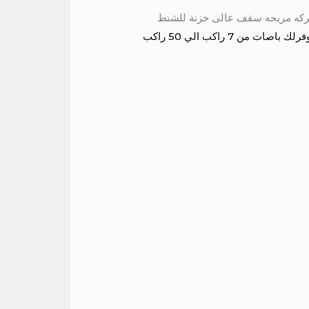
حديث مكيف كراسي متحركه مريحه سقف عالى خزنة للشنط
7 راكب الي 50 راكب