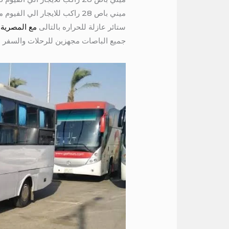
ستائر عازلة للحراره بالتالى
مع المصرية كا
جميع الباصات مجهزين للرحلات والسفر اى