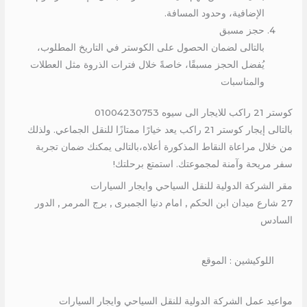
الإضافية، وحدود المسافة.
حجز مسبق
بالتالى لضمان الحصول على الكوستر في التاريخ المطلوب،
يُفضل الحجز مسبقًا، خاصةً خلال فترات الذروة مثل العطلات
والمناسبات
كوستر 21 راكب للايجار الى سيوه 01004230753
بالتالى إيجار كوستر 21 راكب يعد خيارًا ممتازًا للنقل الجماعي. ولذلك
من خلال مراعاة النقاط المذكورة أعلاه،بالتالى يمكنك ضمان تجربة
سفر مريحة وآمنة لمجموعتك. استمتع برحلتك!
مقر الشركة الدولية للنقل السياحي وايجار السيارات
27 شارع ميدان ابن الحكم , امام دنيا الجمبرى , برج المرمر , الدور
السادس
اللوكيشين : الموقع
مواعيد عمل الشركة الدولية للنقل السياحي وايجار السيارات