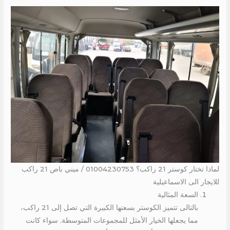
لماذا تختار كوستر 21 راكب؟ 01004230753 / ميني باص 21 راكب
للايجار الى الاسماعيلية
السعة المثالية
بالتالى تتميز الكوستر بسعتها الكبيرة التي تصل إلى 21 راكب،
مما يجعلها الخيار الأمثل للمجموعات المتوسطة. سواء كانت