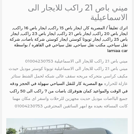
ميني باص 21 راكب للايجار الى
الاسماعيلية
اترك تعليقاً
/
المصرية كار
,
ايجار باص 15 راكب
,
ايجار باص 16 راكب
,
ايجار باص 20 راكب
,
ايجار باص 21 راكب
,
ايجار باص 23 راكب
,
ايجار
باص 25 راكب
,
ايجار تويوتا كوستر
,
ايجار كوستر
,
شركة باصات
,
شركة
نقل سياحي
,
مكتب نقل سياحي
,
نقل سياحي في القاهره
/ بواسطة
lamiaa car
ميني باص 21 راكب للايجار الى الاسماعيلية 01004230753
ميني باص 21 راكب للايجار الى الاسماعيلية تويوتا كوستر موديل حيدث
مكيف كراسي متحركه مريحه سقف عالى شبكه لحمل الشنط ستائر
عازلة للحراره
مع المصرية كار للنقل السياحي سهولة في الحجز ودقه
في الوقت والمواعيد كمان هتوفرلك باصات من 7 راكب الى 50 راكب
جميع البااصات موديل حديث مجهزين للرحلات واسفر اى مكان مهما
كانت المسافه بعيده مع امهر السائقين المحترفني 01004230753