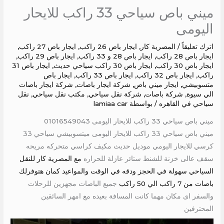
ميني باص سياحي 33 راكب للايحار
اليومى
اترك تعليقاً
/
المصرية كار
,
ايجار باص 26 راكب
,
ايجار باص 27 راكب
,
ايجار باص 28 راكب
,
ايجار باص 28 و 33 راكب
,
ايجار باص 29 راكب
,
ايجار باص 30 راكب
,
ايجار باص 30 راكب سياحي حديث
,
ايجار باص 31
راكب
,
ايجار باص 32 راكب
,
ايجار باص 33 راكب
,
ايجار باص
متسوبيشي
,
ايجار ميني باص
,
شركة ايجار باصات
,
شركة ايجار باصات
الي سيوة
,
شركة باصات
,
شركة نقل سياحي
,
مكتب نقل سياحي
,
نقل
سياحي في القاهره
/ بواسطة
lamiaa car
ميني باص سياحي 33 راكب للايحار اليومى 01016549043
ميني باص سياحي 33 راكب للايحار اليومى ميتسوبيشي سياحي 33
كرسي للايجار اليومي موديل حديث مكيف كراسي متحركه مريحه
سقف عالى خزنة للشنط ستائر عازلة للحراره
مع المصرية كار للنقل
السياحي سهولة في الحجز ودقه في الوقت والمواعيد كمان هتوفرلك
باصات من 7 راكب الي 50 راكب
جميع الباصات مجهزين للرحلات
والسفر اى مكان مهما كانت المسافة بعيده مع امهر السائقين
المحترفين