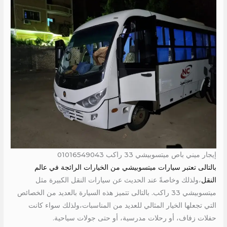
إيجار ميني باص ميتسوبيشي 33 راكب 01016549043
بالتالى تعتبر سيارات ميتسوبيشي من الخيارات الرائجة في عالم
النقل
،ولذلك وخاصةً عند الحديث عن سيارات النقل الكبيرة مثل
ميتسوبيشي 33 راكب. بالتالى تتميز هذه السيارة بالعديد من الخصائص
التي تجعلها الخيار المثالي للعديد من المناسبات،ولذلك سواء كانت
حفلات زفاف، أو رحلات مدرسية، أو حتى جولات سياحية.