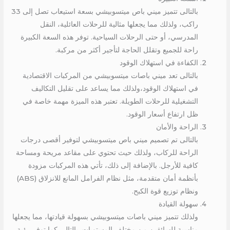
بالتالى تتميز ميني باص ميتسوبيشي بسعة استيعاب تصل إلى 33
راكب، ولذلك مما يجعلها مثالية للرحلات العائلية، النقل
المدرسي، أو حتى الرحلات السياحية. توفر هذه السعة الكبيرة
راحة للجميع وتقلل الحاجة لتأجير أكثر من مركبة.
الكفاءة في استهلاك الوقود
بالتالى تعد ميني باصات ميتسوبيشي من المركبات الاقتصادية
في استهلاك الوقود،ولذلك مما يساعد على تقليل التكاليف
التشغيلية للرحلات الطويلة. تعتبر هذه الميزة مهمة خاصة في
ظل ارتفاع أسعار الوقود.
الراحة والأمان
بالتالى تم تصميم ميني باص ميتسوبيشي لتوفير أقصى درجات
الراحة للركاب، ولذلك حيث تحتوي على مقاعد مريحة ومساحة
كافية للأرجل. بالإضافة إلى ذلك، تأتي هذه المركبات مزودة
بأنظمة أمان متقدمة، مثل نظام الفرامل المانع للانزلاق (ABS)
ونظام توزيع قوة الكبح.
سهولة القيادة
ولذلك تتميز ميني باصات ميتسوبيشي بسهولة قيادتها، مما يجعلها
مناسبة للسائقين من مختلف المستويات. بالتالى كما توفر رؤية