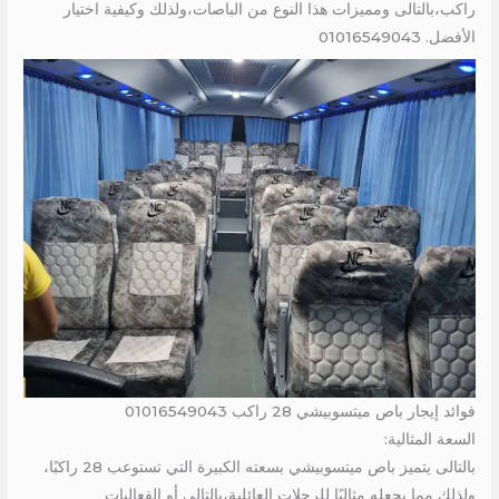
راكب،بالتالى ومميزات هذا النوع من الباصات،ولذلك وكيفية اختيار
الأفضل. 01016549043
فوائد إيجار باص ميتسوبيشي 28 راكب 01016549043
السعة المثالية:
بالتالى يتميز باص ميتسوبيشي بسعته الكبيرة التي تستوعب 28 راكبًا،
ولذلك مما يجعله مثاليًا للرحلات العائلية،بالتالى أو الفعاليات