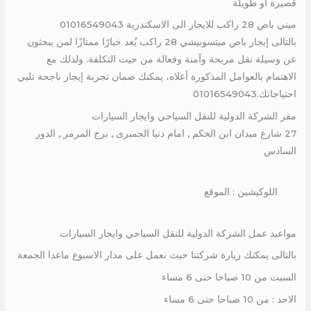
قصيرة أو طويلة
ميني باص 28 راكب للايجار الى الاسكندرية 01016549043
بالتالى إيجار باص ميتسوبيشي 28 راكب يُعد خيارًا ممتازًا لمن يبحثون
عن وسيلة نقل مريحة وآمنة وفعالة من حيث التكلفة. ولذلك مع
الاهتمام بالعوامل المذكورة أعلاه، يمكنك ضمان تجربة إيجار ناجحة تلبي
احتياجاتك.01016549043
مقر الشركة الدولية للنقل السياحي وايجار السيارات
27 شارع ميدان ابن الحكم , امام دنيا الجمبرى , برج المرمر , الدور
السادس
اللوكيشين : الموقع
مواعيد عمل الشركة الدولية للنقل السياحي وايجار السيارات
بالتالى يمكنك زيارة شركتنا حيث نعمل على مدار الاسبوع ماعدا الجمعة
السبت من 10 صباحا حتى 6 مساء
الاحد : من 10 صباحا حتى 6 مساء