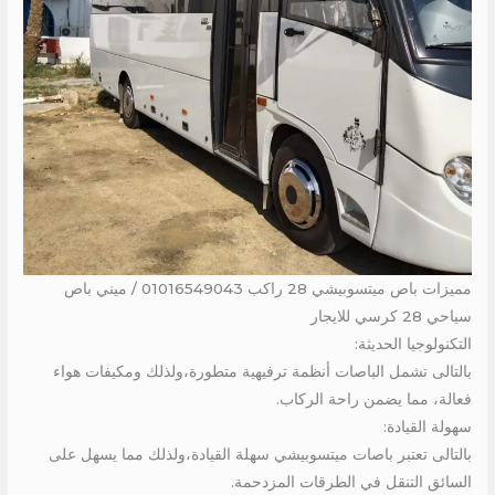
مميزات باص ميتسوبيشي 28 راكب 01016549043 / ميني باص
سياحي 28 كرسي للايجار
التكنولوجيا الحديثة:
بالتالى تشمل الباصات أنظمة ترفيهية متطورة،ولذلك ومكيفات هواء
فعالة، مما يضمن راحة الركاب.
سهولة القيادة:
بالتالى تعتبر باصات ميتسوبيشي سهلة القيادة،ولذلك مما يسهل على
السائق التنقل في الطرقات المزدحمة.