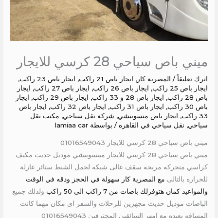
ميني باص سياحي 28 كرسي للايجار
اترك تعليقاً
/
المصرية كار
,
ايجار باص 21 راكب
,
ايجار باص 23 راكب
,
ايجار باص 25 راكب
,
ايجار باص 26 راكب
,
ايجار باص 27 راكب
,
ايجار
باص 28 راكب
,
ايجار باص 28 و 33 راكب
,
ايجار باص 29 راكب
,
ايجار
باص 30 راكب
,
ايجار باص 31 راكب
,
ايجار باص 32 راكب
,
ايجار باص
33 راكب
,
ايجار باص متسوبيشي
,
شركة نقل سياحي
,
مكتب نقل
سياحي
,
نقل سياحي في القاهره
/ بواسطة
lamiaa car
ميني باص سياحي 28 كرسي للايجار 01016549043
ميني باص سياحي 28 كرسي للايجار ميتسوبيشي موديل حديث مكيف
كراسي متحركه مريحه سقف عالى شبكه لحمل الشنط ستائر عازلة
للحراره بالتالى
مع المصرية كار سهولة في الحجز ودقه في الوقت
والمواعيد كمان هتوفرلك باصات من 7 راكب الى 50 راكب
ولذلك جميع
الباصات موديل حديث مجهزين للرحلات والسفر اى مكان مهما كانت
المسافه بعيده مع امهر السائقين المحترفين 01016549043