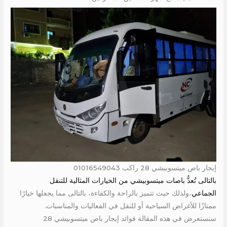
إيجار باص ميتسوبيشي 28 راكب 01016549043
بالتالى تُعدُّ باصات ميتسوبيشي من الخيارات المثالية للتنقل
الجماعي
،ولذلك حيث تتميز بالراحة والكفاءة، بالتالى مما يجعلها خيارًا
ممتازًا للأغراض السياحية أو للنقل في الفعاليات والمناسبات.
سنستعرض في هذه المقالة فوائد إيجار باص ميتسوبيشي 28