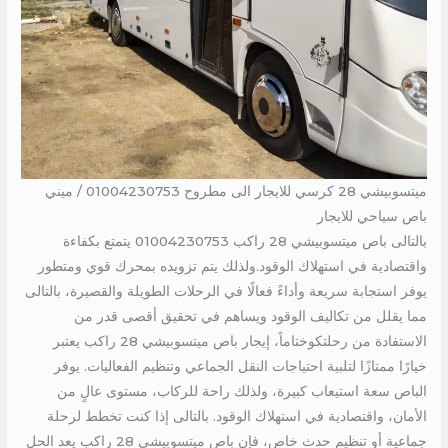
ميتسوبيشي 28 كرسي للايجار الى مطروح 01004230753 / ميني
باص سياحي للايجار
بالتالى باص ميتسوبيشي 28 راكب 01004230753 يتمتع بكفاءة
واقتصادية في استهلاك الوقود.ولذلك يتم تزويده بمحرك قوي ومتطور
يوفر استجابة سريعة وأداءً فعالًا في الرحلات الطويلة والقصيرة، بالتالى
مما يقلل من تكاليف الوقود ويساهم في تحقيق أقصى قدر من
الاستفادة من رحلتكوختاماً، إيجار باص ميتسوبيشي 28 راكب يعتبر
خيارًا ممتازًا لتلبية احتياجات النقل الجماعي وتنظيم الفعاليات. يوفر
الباص سعة استيعاب كبيرة، ولذلك راحة للركاب، مستوى عالٍ من
الأمان، واقتصادية في استهلاك الوقود. بالتالى إذا كنت تخطط لرحلة
جماعية أو تنظيم حدث خاص، فإن باص ميتسوبيشي 28 راكب يعد الحل