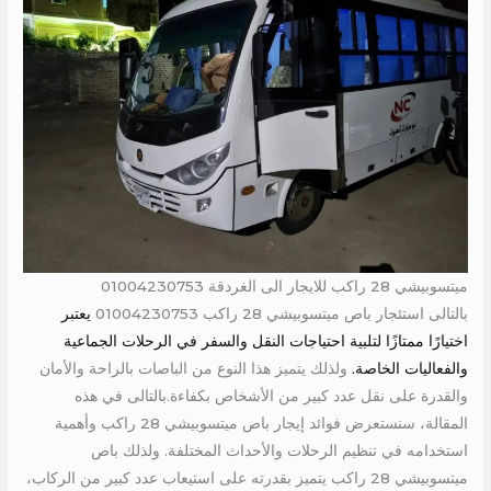
ميتسوبيشي 28 راكب للايجار الى الغردقة 01004230753
بالتالى استئجار باص ميتسوبيشي 28 راكب 01004230753
يعتبر
اختيارًا ممتازًا لتلبية احتياجات النقل والسفر في الرحلات الجماعية
والفعاليات الخاصة.
ولذلك يتميز هذا النوع من الباصات بالراحة والأمان
والقدرة على نقل عدد كبير من الأشخاص بكفاءة.بالتالى في هذه
المقالة، سنستعرض فوائد إيجار باص ميتسوبيشي 28 راكب وأهمية
استخدامه في تنظيم الرحلات والأحداث المختلفة. ولذلك باص
ميتسوبيشي 28 راكب يتميز بقدرته على استيعاب عدد كبير من الركاب،