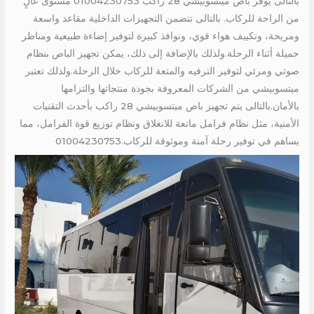
بالتالى يوفر باص ميتسوبيشي 28 راكب 01004230753 مستوى عالٍ
من الراحة للركاب. بالتالى تتضمن التجهيزات الداخلية مقاعد واسعة
ومريحة، وتكييف هواء قوي، ونوافذ كبيرة لتوفير إضاءة طبيعية ومناظر
جميلة أثناء الرحلة.ولذلك بالإضافة إلى ذلك، يمكن تجهيز الباص بنظام
صوتي ومرئي لتوفير الترفيه والمتعة للركاب خلال الرحلة.ولذلك تعتبر
ميتسوبيشي من الشركات المعروفة بجودة منتجاتها والتزامها
بالأمان.بالتالى يتم تجهيز باص ميتسوبيشي 28 راكب بأحدث التقنيات
الأمنية، مثل نظام فرامل مانعة للانغلاق ونظام توزيع قوة الفرامل، مما
يساهم في توفير رحلة آمنة وموثوقة للركاب.01004230753