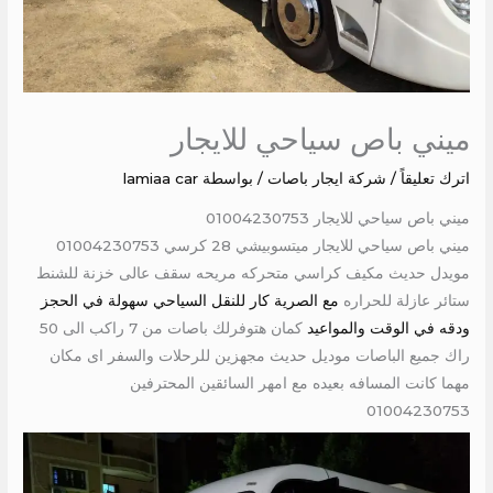
ميني باص سياحي للايجار
اترك تعليقاً
/
شركة ايجار باصات
/ بواسطة
lamiaa car
ميني باص سياحي للايجار 01004230753
ميني باص سياحي للايجار ميتسوبيشي 28 كرسي 01004230753
مويدل حديث مكيف كراسي متحركه مريحه سقف عالى خزنة للشنط
ستائر عازلة للحراره
مع الصرية كار للنقل السياحي سهولة في الحجز
ودقه في الوقت والمواعيد
كمان هتوفرلك باصات من 7 راكب الى 50
راك جميع الباصات موديل حديث مجهزين للرحلات والسفر اى مكان
مهما كانت المسافه بعيده مع امهر السائقين المحترفين
01004230753