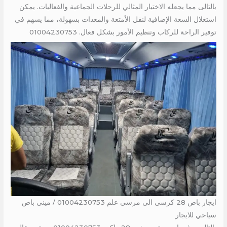
بالتالى مما يجعله الاختيار المثالي للرحلات الجماعية والفعاليات. يمكن
استغلال السعة الإضافية لنقل الأمتعة والمعدات بسهولة، مما يسهم في
توفير الراحة للركاب وتنظيم الأمور بشكل فعال. 01004230753
ايجار باص 28 كرسي الى مرسي علم 01004230753 / ميني باص
سياحي للايجار