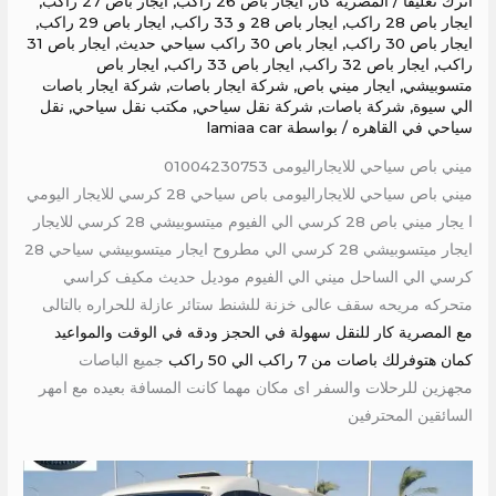
اترك تعليقاً
/
المصرية كار
,
ايجار باص 26 راكب
,
ايجار باص 27 راكب
,
ايجار باص 28 راكب
,
ايجار باص 28 و 33 راكب
,
ايجار باص 29 راكب
,
ايجار باص 30 راكب
,
ايجار باص 30 راكب سياحي حديث
,
ايجار باص 31
راكب
,
ايجار باص 32 راكب
,
ايجار باص 33 راكب
,
ايجار باص
متسوبيشي
,
ايجار ميني باص
,
شركة ايجار باصات
,
شركة ايجار باصات
الي سيوة
,
شركة باصات
,
شركة نقل سياحي
,
مكتب نقل سياحي
,
نقل
سياحي في القاهره
/ بواسطة
lamiaa car
ميني باص سياحي للايجاراليومى 01004230753
ميني باص سياحي للايجاراليومى باص سياحي 28 كرسي للايجار اليومي
ا يجار ميني باص 28 كرسي الي الفيوم ميتسوبيشي 28 كرسي للايجار
ايجار ميتسوبيشي 28 كرسي الي مطروح ايجار ميتسوبيشي سياحي 28
كرسي الي الساحل ميني الي الفيوم موديل حديث مكيف كراسي
متحركه مريحه سقف عالى خزنة للشنط ستائر عازلة للحراره بالتالى
مع المصرية كار للنقل سهولة في الحجز ودقه في الوقت والمواعيد
كمان هتوفرلك باصات من 7 راكب الي 50 راكب
جميع الباصات
مجهزين للرحلات والسفر اى مكان مهما كانت المسافة بعيده مع امهر
السائقين المحترفين