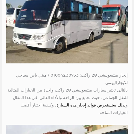
إيجار ميتسوبيشي 28 راكب: 01004230753 / ميني باص سياحي
للايجاراليومى
بالتالى تعتبر سيارات ميتسوبيشي 28 راكب واحدة من الخيارات المثالية
للنقل الجماعي، حيث تجمع بين الراحة والأداء العالي. في هذا المقال،
و
لذلك سنستعرض فوائد إيجار هذه السيارة،
وكيفية اختيار أفضل
الخيارات المتاحة.