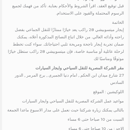
قبل توقيع العقد، اقرأ الشروط والأحكام بعناية. تأكد من فهمك لجميع
الرسوم المحتملة والقيود على الاستخدام.
الخاتمة
إيجار ميتسوبيشي 28 راكب يعد خيارًا ممتازًا للنقل الجماعي بفضل
راحته وأدائه العالي. من خلال اتباع النصائح المذكورة أعلاه، يمكنك
ضمان تجربة إيجار ناجحة ومريحة تلبي احتياجاتك. سواء كنت تخطط
لرحلة عائلية أو مناسبة خاصة، فإن ميتسوبيشي 28 راكب ستظل خيارًا
موثوقًا ومناسبًا لك
مقر الشركة المصرية للنقل السياحي وايجار السيارات
27 شارع ميدان ابن الحكم , امام دنيا الجمبرى , برج المرمر , الدور
السادس
اللوكيشين : الموقع
مواعيد عمل الشركة المصرية للنقل السياحي وايجار السيارات
بالتالى يمكنك زيارة شركتنا حيث نعمل على مدار الاسبوع ماعدا الجمعة
السبت من 10 صباحا حتى 6 مساء
الاحد : من 10 صباحا حتى 6 مساء