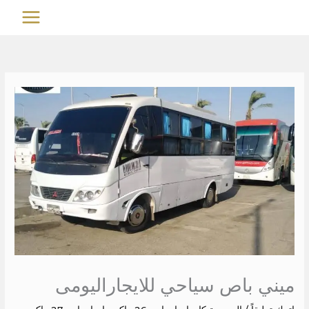
خطي
MAIN
لى
MENU
لمحتوى
ميني باص سياحي للايجاراليومى