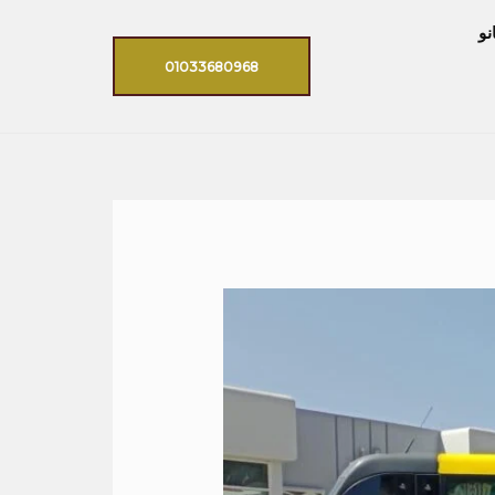
نو
01033680968