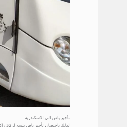
تأجير باص الى الاسكندريه
لذلك 