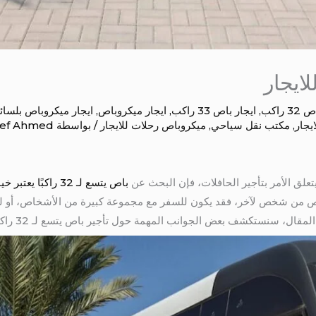
 راكب
,
ايجار باص 33 راكب
,
ايجار ميكروباص
,
ايجار ميكروباص بلسائ
يجار
,
مكتب نقل سياحي
,
ميكروباص رحلات للايجار
/ بواسطة
ief Ahmed
باص يتسع لـ 32 راكب
باص من شخص لآخر، فقد يكون للسفر مع مجموعة كبيرة من الأشخاص، أو ل
قال، سنستكشف بعض الجوانب المهمة حول تأجير باص يتسع لـ 32 راكبًا.