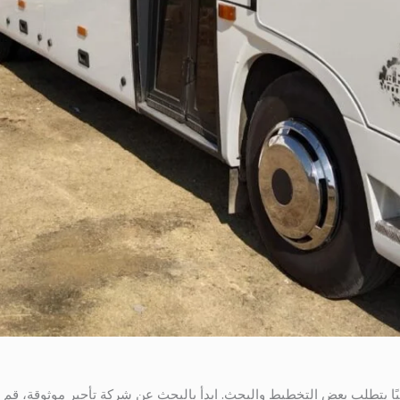
باختصار، تأجير باص يتسع لـ 32 راكبًا يتطلب بعض التخطيط والبحث. ابدأ بالبحث عن شركة تأجير