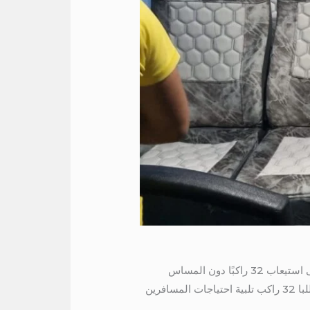
لذلك يتميز با 32 راكب بمجموعة من الميزات التي تجعله وسيلة نقل فريدة ومبتكرة. يتميز هذا النموذج بالقدرة على استيعاب 32 راكبًا دون المساس
براحتهم، وهو عدد يتجاوز القدرة الاستيعابية لمعظم وسائل النقل العامة التقليدية. بفضل هذه السعة الكبيرة، يمكن للبا 32 راكب تلبية احتياجات المسافرين