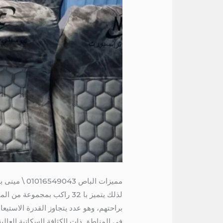
مميزات الباص 01016549043 \ مينى باص 32 راكب للايجار
في المناطق ذات الكثافة السكانية العالية