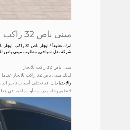
مينى باص 32 راكب للايجار
اترك تعليقاً
/
ايجار باص 31 راكب
,
ايجار باص 32
شركة نقل سياحي
,
مطلوب ميني باص للا
مينى باص 32 راكب للايجار
لذلك مينى باص 32 راكب للايجار عندما يتعلق الأمر بتأجير الحافلات، فإن البحث عن
والاحتياجات
. قد تختلف أسباب تأجير ال
لتنظيم رحلة مدرسية أو سياحية. في هذا الم