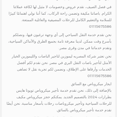
في فصل الصيف، نقدم عروض وخصومات لا مثيل لها لكافة عملائنا
الكرام. باصاتنا مكيفة وتضمن راحة الركاب، كما أننا نولي اهتمامًا كبيرًا
للسلامة والتعقيم الكامل للرحلات المصيفية والعائلية الممتعة.
01115675586
نحن نقدم خدمة النقل السياحي إلى أي وجهة ترغبون فيها، ونصلكم
بأسرع وقت ممكن. لدينا معرفة تامة بجميع الطرق والأماكن السياحية،
ونقدم خدماتنا في مدن وقرى مصر.
نحن نعتبر شركة المصريه ليموزين لتاجير الباصات والليموزين الخيار
الأمثل لتأجير باصات النقل البري في مصر. نحن نقدم لكم أفضل
الخدمات وأرقاها على الإطلاق، ونضمن لكم تجربة نقل لا تضاهى
011115675586
ايجار ميكروباص مع السائق
بالإضافة إلى ذلك، نحن نقدم خدمة تأجير ميكروباص تويوتا هايس
بطرازات 2024 بالتصميم الجديد. يمكنكم حجز ميكروباص مكيف
للرحلات السياحية وتأجير ميكروباصات رحلات بأسعار مناسبة. نحن أيضًا
نقدم خدمة تأجير ميكروباص بالسائق.