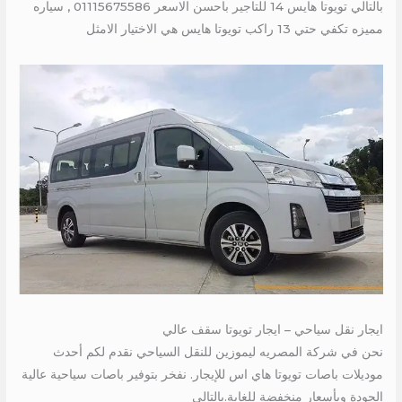
بالتالي تويوتا هايس 14 للتاجير باحسن الاسعر 01115675586 , سياره
مميزه تكفي حتي 13 راكب تويوتا هايس هي الاختيار الامثل
ايجار نقل سياحي – ايجار تويوتا سقف عالي
نحن في شركة المصريه ليموزين للنقل السياحي نقدم لكم أحدث
موديلات باصات تويوتا هاي اس للإيجار. نفخر بتوفير باصات سياحية عالية
الجودة وبأسعار منخفضة للغاية.بالتالي