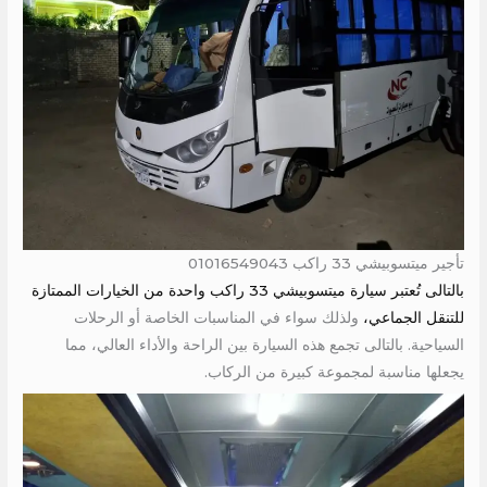
تأجير ميتسوبيشي 33 راكب 01016549043
بالتالى تُعتبر سيارة ميتسوبيشي 33 راكب واحدة من الخيارات الممتازة
للتنقل الجماعي،
ولذلك سواء في المناسبات الخاصة أو الرحلات
السياحية. بالتالى تجمع هذه السيارة بين الراحة والأداء العالي، مما
يجعلها مناسبة لمجموعة كبيرة من الركاب.