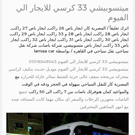
ميتسوبيشي 33 كرسي للايجار الي
الفيوم
اترك تعليقاً
/
المصرية كار
,
ايجار باص 26 راكب
,
ايجار باص 27 راكب
,
ايجار باص 28 راكب
,
ايجار باص 28 و 33 راكب
,
ايجار باص 29 راكب
,
ايجار باص 30 راكب
,
ايجار باص 31 راكب
,
ايجار باص 32 راكب
,
ايجار
باص 33 راكب
,
ايجار باص متسوبيشي
,
شركة باصات
,
شركة نقل
سياحي
,
نقل سياحي في القاهره
/ بواسطة
lamiaa car
ميتسوبيشي 33 كرسي للايجار الي الفيوم 01016549043
ميتسوبيشي 33 كرسي للايجار الي الفيوم موديل حديث مكيف كراسي
متحركه مريحخه سقف عالى خزنة للشنط ستائر عازلة للحراره
مع
المصرية كار للنقل السياحي سهولة في الحجز ودقه في الوقت
والمواعيد كمان هتوفرلك باصات من 7 راكب الى 50 راكب
جميع
الباصات مجهزين للرحلات والسفر اى مكان مهما كانت المسافه عيده
مع امهر السائقين المحترفين