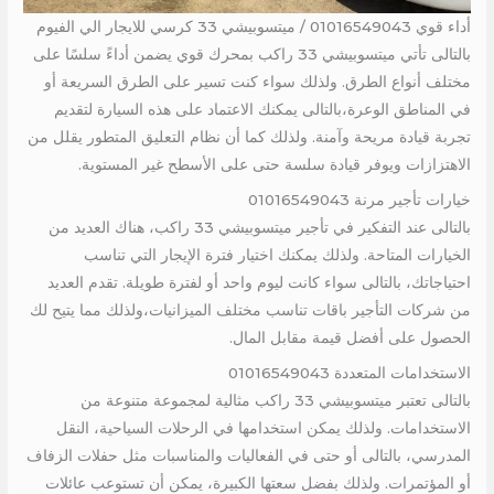
أداء قوي 01016549043 / ميتسوبيشي 33 كرسي للايجار الي الفيوم
بالتالى تأتي ميتسوبيشي 33 راكب بمحرك قوي يضمن أداءً سلسًا على
مختلف أنواع الطرق. ولذلك سواء كنت تسير على الطرق السريعة أو
في المناطق الوعرة،بالتالى يمكنك الاعتماد على هذه السيارة لتقديم
تجربة قيادة مريحة وآمنة. ولذلك كما أن نظام التعليق المتطور يقلل من
الاهتزازات ويوفر قيادة سلسة حتى على الأسطح غير المستوية.
خيارات تأجير مرنة 01016549043
بالتالى عند التفكير في تأجير ميتسوبيشي 33 راكب، هناك العديد من
الخيارات المتاحة. ولذلك يمكنك اختيار فترة الإيجار التي تناسب
احتياجاتك، بالتالى سواء كانت ليوم واحد أو لفترة طويلة. تقدم العديد
من شركات التأجير باقات تناسب مختلف الميزانيات،ولذلك مما يتيح لك
الحصول على أفضل قيمة مقابل المال.
الاستخدامات المتعددة 01016549043
بالتالى تعتبر ميتسوبيشي 33 راكب مثالية لمجموعة متنوعة من
الاستخدامات. ولذلك يمكن استخدامها في الرحلات السياحية، النقل
المدرسي، بالتالى أو حتى في الفعاليات والمناسبات مثل حفلات الزفاف
أو المؤتمرات. ولذلك بفضل سعتها الكبيرة، يمكن أن تستوعب عائلات