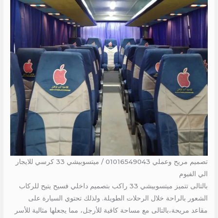
تصميم مريح وعملي 01016549043 / ميتسوبيشي 33 كرسي للايجار
الي الفيوم
بالتالى تتميز ميتسوبيشي 33 راكب بتصميم داخلي فسيح يتيح للركاب
الشعور بالراحة خلال الرحلات الطويلة. ولذلك تحتوي السيارة على
مقاعد مريحة،بالتالى مع مساحة كافية للأرجل، مما يجعلها مثالية للأسر