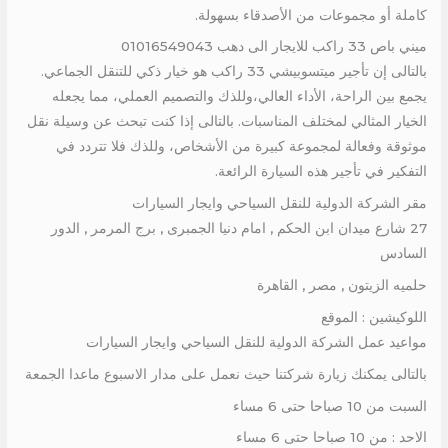
كاملة أو مجموعات من الأصدقاء بسهولة.
ميني باص 33 راكب للايجار الى دهب 01016549043
بالتالى إن تأجير ميتسوبيشي 33 راكب هو خيار ذكي للتنقل الجماعي.
يجمع بين الراحة، الأداء العالي،وللذك والتصميم العملي، مما يجعله
الخيار المثالي لمختلف المناسبات. بالتالى إذا كنت تبحث عن وسيلة نقل
موثوقة وفعالة لمجموعة كبيرة من الأشخاص، وللذك فلا تتردد في
التفكير في تأجير هذه السيارة الرائعة.
مقر الشركة الدولية للنقل السياحي وايجار السيارات
27 شارع ميدان ابن الحكم , امام دنيا الجمبرى , برج المرمر , الدور
السادس
حلميه الزيتون , مصر , القاهرة
اللوكيشين : الموقع
مواعيد عمل الشركة الدولية للنقل السياحي وايجار السيارات
بالتالى يمكنك زيارة شركتنا حيث نعمل على مدار الاسبوع ماعدا الجمعة
السبت من 10 صباحا حتى 6 مساء
الاحد : من 10 صباحا حتى 6 مساء