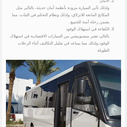
الأمان
ولذلك تأتي السيارة مزودة بأنظمة أمان حديثة، بالتالى مثل
المكابح المانعة للانزلاق، ولذلك ونظام التحكم في الثبات، مما
يضمن رحلة آمنة للجميع.
الكفاءة في استهلاك الوقود
بالتالى تعتبر ميتسوبيشي من السيارات الاقتصادية في استهلاك
الوقود،ولذلك مما يساعد في تقليل التكاليف أثناء الرحلات
الطويلة