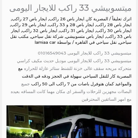
ميتسوبيشي 33 راكب للايجار اليومى
اترك تعليقاً
/
المصرية كار
,
ايجار باص 26 راكب
,
ايجار باص 27 راكب
,
ايجار باص 28 راكب
,
ايجار باص 28 و 33 راكب
,
ايجار باص 29 راكب
,
ايجار باص 30 راكب
,
ايجار باص 31 راكب
,
ايجار باص 32 راكب
,
ايجار
باص 33 راكب
,
ايجار باص متسوبيشي
,
شركة نقل سياحي
,
مكتب نقل
سياحي
,
نقل سياحي في القاهره
/ بواسطة
lamiaa car
ميتسوبيشي 33 راكب للايجار اليومى 01016549043
ميتسوبيشي 33 راكب للايجار اليومى موديل حديث مكيف كراسي
متحركه مريحه سقف عالى خزنة للشنط ستائر عازلة للحراره
مع
المصرية كار للنقل السياحي سهولة في الحجز ودقه في الةقت
والمواعيد كمان هتوفرل باصات من 7 راكب الى 50 راكب
جميع
البصاات مجهزين للرحلات والسفر اى مكان مهما كانت المسافه بعيده
مع امهر السائقين المحترفين