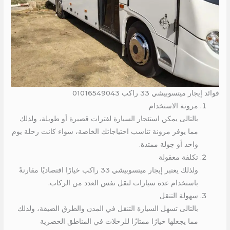
فوائد إيجار ميتسوبيشي 33 راكب 01016549043
مرونة الاستخدام
بالتالى يمكن استئجار السيارة لفترات قصيرة أو طويلة، ولذلك
مما يوفر مرونة تناسب احتياجاتك الخاصة، سواء كانت رحلة يوم
واحد أو جولة ممتدة.
تكلفة معقولة
ولذلك يعتبر إيجار ميتسوبيشي 33 راكب خيارًا اقتصاديًا مقارنةً
باستخدام عدة سيارات لنقل نفس العدد من الركاب.
سهولة التنقل
بالتالى تسهل السيارة التنقل في المدن والطرق الضيقة، ولذلك
مما يجعلها خيارًا ممتازًا للرحلات في المناطق الحضرية