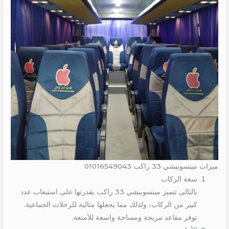
ميزات ميتسوبيشي 33 راكب 01016549043
سعة الركاب
بالتالى تتميز ميتسوبيشي 33 راكب بقدرتها على استيعاب عدد
كبير من الركاب، ولذلك مما يجعلها مثالية للرحلات الجماعية.
توفر مقاعد مريحة ومساحة واسعة للأمتعة.