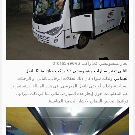
إيجار ميتسوبيشي 33 راكب 01016549043
بالتالى تعتبر سيارات ميتسوبيشي 33 راكب خيارًا مثاليًا للنقل
الجماعي،
ولذلك سواء كان ذلك لحفلات الزفاف،بالتالى أو الرحلات
السياحية،ولذلك أو حتى للنقل المدرسي. في هذه المقالة، سنستعرض
أهم المعلومات حول إيجار هذه السيارة،بالتالى بما في ذلك ميزاتها،
فوائدها، وبعض النصائح لاختيار الخدمة المناسبة.