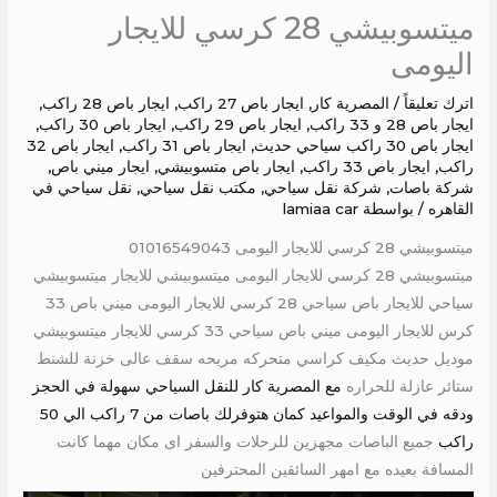
ميتسوبيشي 28 كرسي للايجار
اليومى
اترك تعليقاً
/
المصرية كار
,
ايجار باص 27 راكب
,
ايجار باص 28 راكب
,
ايجار باص 28 و 33 راكب
,
ايجار باص 29 راكب
,
ايجار باص 30 راكب
,
ايجار باص 30 راكب سياحي حديث
,
ايجار باص 31 راكب
,
ايجار باص 32
راكب
,
ايجار باص 33 راكب
,
ايجار باص متسوبيشي
,
ايجار ميني باص
,
شركة باصات
,
شركة نقل سياحي
,
مكتب نقل سياحي
,
نقل سياحي في
القاهره
/ بواسطة
lamiaa car
ميتسوبيشي 28 كرسي للايجار اليومى 01016549043
ميتسوبيشي 28 كرسي للايجار اليومى ميتسوبيشي للايجار ميتسوبيشي
سياحي للايجار باص سياحي 28 كرسي للايجار اليومى ميني باص 33
كرس للايجار اليومى ميني باص سياحي 33 كرسي للايجار ميتسوبيشي
موديل حديث مكيف كراسي متحركه مريحه سقف عالى خزنة للشنط
ستائر عازلة للحراره
مع المصرية كار للنقل السياحي سهولة في الحجز
ودقه في الوقت والمواعيد كمان هتوفرلك باصات من 7 راكب الي 50
راكب
جميع الباصات مجهزين للرحلات والسفر اى مكان مهما كانت
المسافة بعيده مع امهر السائقين المحترفين