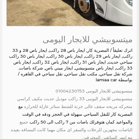
ميتسوبيشي للايجار اليومى
اترك تعليقاً
/
المصرية كار
,
ايجار باص 28 راكب
,
ايجار باص 28 و 33
راكب
,
ايجار باص 29 راكب
,
ايجار باص 30 راكب
,
ايجار باص 30 راكب
سياحي حديث
,
ايجار باص 31 راكب
,
ايجار باص 32 راكب
,
ايجار باص
33 راكب
,
ايجار باص متسوبيشي
,
ايجار ميني باص
,
شركة باصات
,
شركة نقل سياحي
,
مكتب نقل سياحي
,
نقل سياحي في القاهره
/
بواسطة
lamiaa car
ميتسوبيشي للايجار اليومى 01004230753
ميتسوبيشي للايجار اليومى 33 راكب موديل حديث مكيف كراسي
متحركه مريحه سقف عالى خزنة للشنط ستائر عازلة للحراره
مع
المصرية كار للنقل السياحي سهولة في الحجز ودقه في الوقت
والمواعيد كمان هتوفرلك باصات من 7 راكب الى 50 راكب
جميع
الباصات مجهزين للرحلات والسفر اى مكان مهما كانت المسافه بعيده
مع امهر السائقين المحترفين