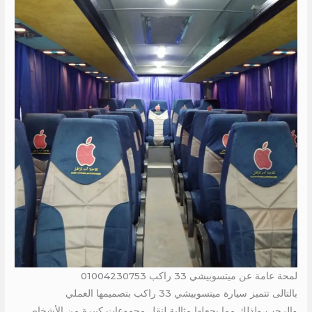
لمحة عامة عن ميتسوبيشي 33 راكب 01004230753
بالتالى تتميز سيارة ميتسوبيشي 33 راكب بتصميمها العملي
والرحب،ولذلك مما يجعلها مثالية لنقل مجموعات كبيرة من الأشخاص.