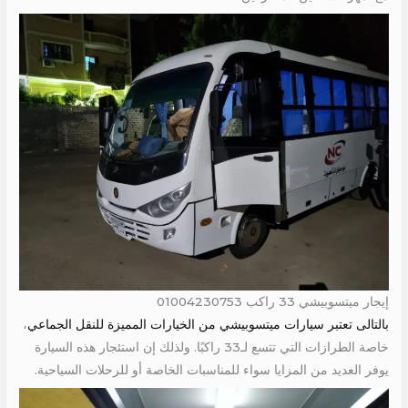
إيجار ميتسوبيشي 33 راكب 01004230753
بالتالى تعتبر سيارات ميتسوبيشي من الخيارات المميزة للنقل الجماعي
،
خاصة الطرازات التي تتسع لـ33 راكبًا. ولذلك إن استئجار هذه السيارة
يوفر العديد من المزايا سواء للمناسبات الخاصة أو للرحلات السياحية.