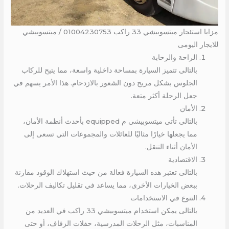
مزايا استئجار ميتسوبيشي 33 راكب 01004230753 / ميتسوبيشي
للايجار اليومى
الراحة والرحابة
بالتالى تتميز السيارة بمساحة داخلية واسعة، مما يتيح للركاب
الجلوس بشكل مريح دون الشعور بالازدحام. هذا الأمر يسهم في
جعل الرحلة أكثر متعة.
الأمان
بالتالى تأتي ميتسوبيشي م equipped بأحدث أنظمة الأمان،
مما يجعلها خيارًا مثاليًا للعائلات والمجموعات التي تسعى إلى
الأمان أثناء التنقل.
الاقتصادية
بالتالى تعتبر هذه السيارة فعالة من حيث استهلاك الوقود مقارنة
ببعض الخيارات الأخرى، مما يساعد في تقليل تكاليف الرحلات.
التنوع في الاستخدامات
بالتالى يمكن استخدام ميتسوبيشي 33 راكب في العديد من
المناسبات، مثل الرحلات المدرسية، حفلات الزفاف، أو حتى