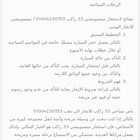
الرحلات السياحية
نصائح لاستئجار ميتسوبيشي 33 راكب 01004230753 / ميتسوبيشي
للايجار اليومى
التخطيط المسبق
بالتالى يفضل حجز السيارة مسبقًا، خاصة في المواسم السياحية
أو خلال عطلات نهاية الأسبوع.
التأكد من حالة السيارة
بالتالى قبل استئجار السيارة، يجب التأكد من حالتها العامة،
والتأكد من وجود جميع الوثائق اللازمة.
فهم الشروط
بالتالى قراءة شروط الإيجار بعناية للتأكد من عدم وجود رسوم
خفية أو قيود غير مريحة.
باص سياحي 33 راكب للايجار الي دهب 01004230753
بالتالى إذا كنت تبحث عن وسيلة مريحة وآمنة لنقل مجموعة كبيرة من
الأشخاص، فإن استئجار ميتسوبيشي 33 راكب هو الخيار المثالي. ولذلك
بفضل مزاياها العديدة، ستتمكن من الاستمتاع برحلة مميزة ومريحة.