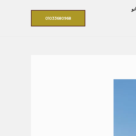
نو
01033680968