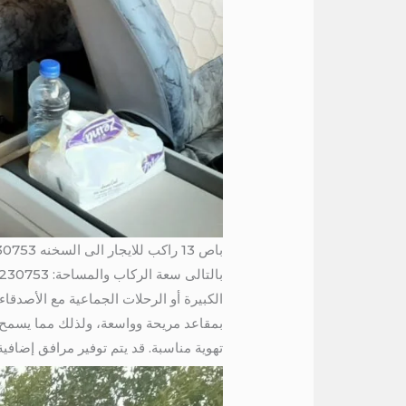
باص 13 راكب للايجار الى السخنه 01004230753 / مطلوب هايس للايجار اليومي
الكبيرة أو الرحلات الجماعية مع الأصدقاء
بمقاعد مريحة وواسعة، ولذلك مما يسمح لل
تهوية مناسبة. قد يتم توفير مرافق إضافية مث