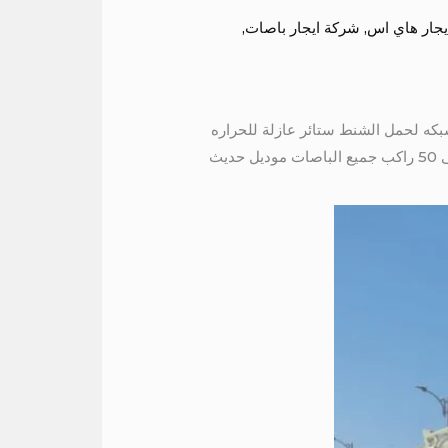
يجار هاي اس
,
شركة ايجار باصات
,
كمان هتوفرلك باصات من 7 راكب الى 50 راكب جميع الباصات موديل حديث