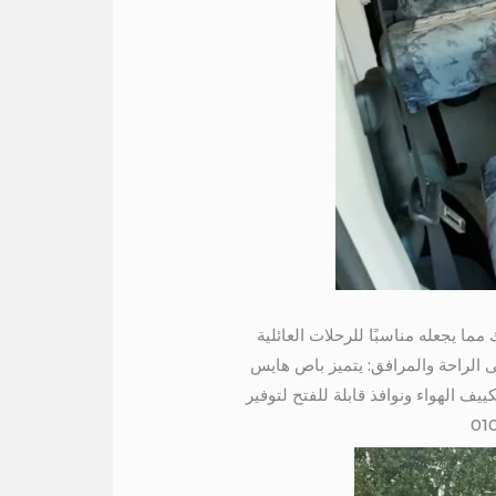
0100423 يتميز باص هايس بقدرته على استيعاب ما يصل إلى 13 راكبًا،ولذلك مما يجعله مناسبًا للرحلات العائلية
لى الراحة والمرافق: يتميز باص هايس
ف الهواء ونوافذ قابلة للفتح لتوفير