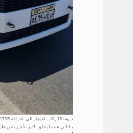
تويوتا 13 راكب للايجار الى الغردقة 01004230753
بالتالى عندما يتعلق الأمر بتأجير باص هايس 13 راكب، 4230753