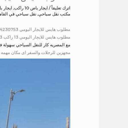
اترك تعليقاً
/
ايجار باص 10 راكب
,
ايجار باص 2
مكتب نقل سياحي
,
نقل سياحي في القاه
مطلوب هايس للايجار اليومي 01004230753
مطلوب هايس للايجار اليومي 13 راكب 01004230753 موديل حديث مكيف كراسي متحركه مريحه سقف عالى شبكه لحمل الشنط ستائر عازلة للحراره
مع المصريه كار للنقل السياحي سهولة ف
مجهزين للرحلات والسفر اى مكان مهمه كانت ال