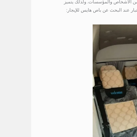
د من الأشخاص والمؤسسات. ولذلك يتميز
الاعتبار عند البحث عن باص هايس للإيجار: