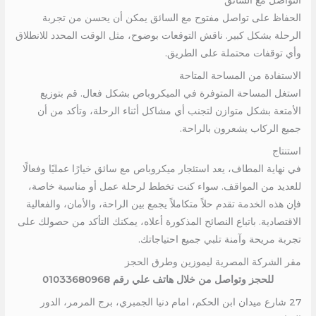
التواصل مع السائق
الحفاظ على تواصل مفتوح مع السائق يمكن أن يحسن من تجربة
الرحلة بشكل كبير. ناقش التوقعات بوضوح، مثل الوقت المحدد للانطلاق
وأي توقفات محتملة على الطريق.
الاستفادة من المساحة المتاحة
استغل المساحة المتوفرة في الميكروباص بشكل فعال. قم بتوزيع
الأمتعة بشكل متوازن لتجنب أي مشاكل أثناء الرحلة، وتأكد من أن
جميع الركاب يشعرون بالراحة.
استنتاج
في نهاية المطاف، يعد استئجار ميكروباص مع سائق خيارًا عمليًا وفعالًا
للعديد من المواقف. سواء كنت تخطط لرحلة عمل أو مناسبة خاصة،
فإن هذه الخدمة تقدم حلاً متكاملاً يجمع بين الراحة، والأمان، والفعالية
الاقتصادية. باتباع النصائح المذكورة أعلاه، يمكنك التأكد من حصولك على
تجربة مريحة وآمنة تلبي جميع احتياجاتك.
مقر الشركة المصرية ليموزين وطرق الحجز
للحجز وتواصل من خلال هاتف علي رقم 01033680968
27 شارع ميدان ابن الحكم، امام دنيا الجمبري، برج المرمر، الدور