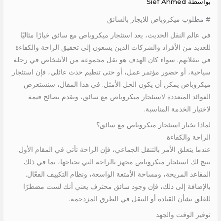
بواسطة
Sief Ahmed
# مطلوب ميكروباص للايجار بالسائق
في عالم النقل الحديث، يعد استئجار ميكروباص مع سائق خيارًا مثاليًا
للعديد من الأفراد والشركات الذين يسعون إلى تحقيق الراحة والكفاءة
في تنقلاتهم. سواء كان الهدف هو نقل مجموعة من الأشخاص في رحلة
سياحية، أو حضور مؤتمر عمل، أو حتى تنظيم حدث عائلي، فإن استئجار
ميكروباص يمكن أن يكون الحل الأمثل. في هذا المقال، سنستعرض
الفوائد المتعددة لاستئجار ميكروباص مع سائق، ونقدم نصائح قيمة
لاختيار الخدمة المناسبة.
لماذا تختار استئجار ميكروباص مع سائق؟
الراحة والكفاءة
عندما يتعلق الأمر بالتنقل الجماعي، فإن الراحة تأتي في المقام الأول.
يتيح لك استئجار ميكروباص مجهز بالراحة التي تحتاجها، بما في ذلك
المقاعد المريحة، ومساحة الأمتعة الواسعة، ونظام التكييف الفعّال.
بالإضافة إلى ذلك، فإن وجود سائق محترف يعني أنك لست مضطرًا
للقلق بشأن القيادة أو التنقل في الطرق المزدحمة.
توفير الوقت والجهد