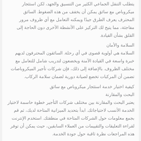
يتطلب التنقل الجماعي الكثير من التنسيق والجهد، لكن استئجار
ميكروباص مع سائق يمكن أن يخفف من هذه الضغوط. السائق
المحترف يعرف الطرق جيدًا ويمكنه التعامل مع أي ظروف مرور
مفاجئة، مما يتيح لك التركيز على الأنشطة الأخرى دون الحاجة إلى
القلق بشأن القيادة.
السلامة والأمان
السلامة هي أولوية قصوى في أي رحلة. السائقون المحترفون لديهم
خبرة واسعة في القيادة الآمنة ويخضعون لتدريب شامل للتعامل مع
مختلف الظروف. بالإضافة إلى ذلك، فإن شركات تأجير الميكروباصات
تضمن أن المركبات تخضع لصيانة دورية لضمان سلامة الركاب.
كيفية اختيار خدمة استئجار ميكروباص مع سائق
البحث والمقارنة
يعتبر البحث والمقارنة بين مختلف شركات التأجير خطوة حاسمة لاختيار
الخدمة الأنسب لاحتياجاتك. ابدأ بتحديد الميزانية المتاحة لديك، ثم قم
بجمع معلومات حول الشركات المتاحة في منطقتك. استخدم الإنترنت
لقراءة التعليقات والتقييمات من العملاء السابقين، حيث يمكن أن توفر
هذه المراجعات نظرة ثاقبة حول جودة الخدمة.