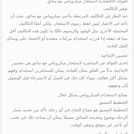
الفوائد الاقتصادية لاستئجار ميكروباص مع سائق
توفير التكاليف
عند النظر في التكاليف المرتبطة بتأجير ميكروباص مع سائق، يجب أن
تأخذ في الاعتبار ليس فقط رسوم الاستئجار، ولكن أيضًا التكاليف
المحتملة الأخرى مثل الوقود والرسوم. غالبًا ما تكون هذه التكاليف أقل
مما قد تنفقه إذا قررت استخدام مركبات متعددة أو الاعتماد على وسائل
النقل العامة.
تحسين الإنتاجية
إحدى الفوائد غير المباشرة لاستئجار ميكروباص مع سائق هي تحسين
الإنتاجية. بدلاً من القلق بشأن القيادة، يمكن للمسافرين استخدام وقتهم
بشكل أكثر فعالية، سواء كان ذلك في العمل أو الاسترخاء قبل الوصول
إلى وجهتهم.
نصائح لاستخدام الميكروباص بشكل فعال
التخطيط المسبق
التخطيط المسبق هو مفتاح النجاح في أي رحلة. تأكد من تحديد مسار
الرحلة بوضوح وتقديمه للسائق مسبقًا. يمكن أن يساعد ذلك في تجنب
أي تأخير غير متوقع وتوفير الوقت.