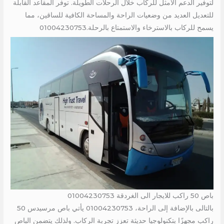
لتوفير الدعم الأمثل للركاب خلال الرحلات الطويلة. توفر المقاعد القابلة
للتعديل العديد من وضعيات الراحة والمساحة الكافية للساقين، مما
يسمح للركاب بالاسترخاء والاستمتاع بالرحلة.01004230753
باص 50 راكب للايجار الى الغردقة 01004230753
بالتالى بالإضافة إلى الراحة، 01004230753 يأتي باص مرسيدس 50
راكب مجهزًا بتكنولوجيا حديثة تعزز تجربة الركاب. ولذلك يتضمن الباص