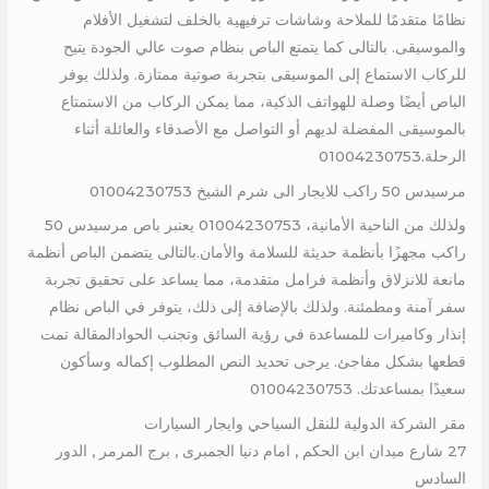
نظامًا متقدمًا للملاحة وشاشات ترفيهية بالخلف لتشغيل الأفلام
والموسيقى. بالتالى كما يتمتع الباص بنظام صوت عالي الجودة يتيح
للركاب الاستماع إلى الموسيقى بتجربة صوتية ممتازة. ولذلك يوفر
الباص أيضًا وصلة للهواتف الذكية، مما يمكن الركاب من الاستمتاع
بالموسيقى المفضلة لديهم أو التواصل مع الأصدقاء والعائلة أثناء
الرحلة.01004230753
مرسيدس 50 راكب للايجار الى شرم الشيخ 01004230753
ولذلك من الناحية الأمانية، 01004230753 يعتبر باص مرسيدس 50
راكب مجهزًا بأنظمة حديثة للسلامة والأمان.بالتالى يتضمن الباص أنظمة
مانعة للانزلاق وأنظمة فرامل متقدمة، مما يساعد على تحقيق تجربة
سفر آمنة ومطمئنة. ولذلك بالإضافة إلى ذلك، يتوفر في الباص نظام
إنذار وكاميرات للمساعدة في رؤية السائق وتجنب الحوادالمقالة تمت
قطعها بشكل مفاجئ. يرجى تحديد النص المطلوب إكماله وسأكون
سعيدًا بمساعدتك. 01004230753
مقر الشركة الدولية للنقل السياحي وايجار السيارات
27 شارع ميدان ابن الحكم , امام دنيا الجمبرى , برج المرمر , الدور
السادس