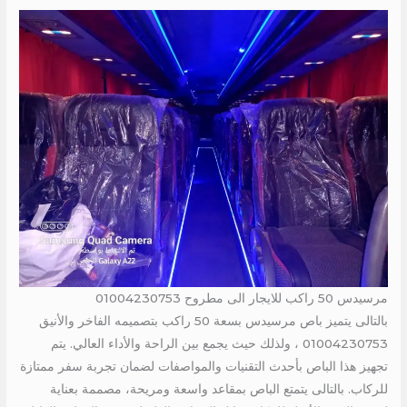
مرسيدس 50 راكب للايجار الى مطروح 01004230753
بالتالى يتميز باص مرسيدس بسعة 50 راكب بتصميمه الفاخر والأنيق
01004230753 ، ولذلك حيث يجمع بين الراحة والأداء العالي. يتم
تجهيز هذا الباص بأحدث التقنيات والمواصفات لضمان تجربة سفر ممتازة
للركاب. بالتالى يتمتع الباص بمقاعد واسعة ومريحة، مصممة بعناية