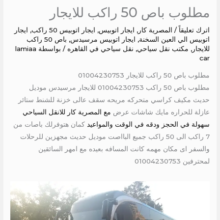
مطلوب باص 50 راكب للايجار
اترك تعليقاً
/
المصرية كار
,
ايجار اتوبيس
,
ايجار اتوبيس 50 راكب
,
ايجار
اتوبيس الي العين السخنة
,
ايجار اتوبيس مرسيدس
,
باص 50 راكب
للايجار
,
مكتب نقل سياحي
,
نقل سياحي في القاهره
/ بواسطة
lamiaa
car
مطلوب باص 50 راكب للايجار 01004230753
مطلوب باص 50 راكب 01004230753 للايجار مرسيدس موديل
حديث مكيف كراسي متحركه مريحه سقف عالى خزنة للشنط ستائر
عازلة للحراره مايك شاشات عرض
مع المصرية كار للانقل السياحي
سهولة في الحجز ودقه في الوقت والمواعيد
كمان هتوفرلك باصات من
7 راكب الى 50 راكب جميع البااصت موديل حديث مجهزين للرحلات
والسفر اى مكان مهمه كانت المسافه بعيده مع امهر السائقين
لمحترفين 01004230753