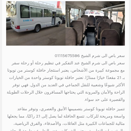
سعر باص الى شرم الشيخ 01115675586
سعر باص الى شرم الشيخ عند التفكير في تنظيم رحلة أو رحلة سفر
مع مجموعة كبيرة من الأشخاص، يعتبر استئجار حافلة كوستر من تويوتا
بـ 21 مقعدًا خيارًا ممتازًا. تعتبر حافلة تويوتا كوستر واحدة من الخيارات
الأكثر شيوعًا وشعبية للنقل الجماعي في العديد من الدول. فهي توفر
الراحة والأمان والمرونة التي يحتاجها المسافرون خلال الرحلات الطويلة
والقصيرة على حد سواء.
تتميز حافلة تويوتا كوستر بتصميمها الأنيق والعصري، وتوفر مقاعد
واسعة ومريحة للركاب. تتسع الحافلة لما يصل إلى 21 راكبًا، مما يجعلها
مثالية للجماعات الكبيرة مثل العائلات، والأصدقاء، والفرق الرياضية،
والمؤسسات التعليمية، وحتى الشركات. بغض النظر عن طبيعة الرحلة،