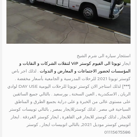
استئجار سياره الى شرم الشيخ
ايجار
تويوتا الى الفيوم كوستر ViP لتنقلات الشركات و النقابات و
المؤسسات لحضور الاجتماعات و المعارض و الندوات
. لذلك اجر باص
كوستر تويوتا 2021 للرحلات المدرسية و الجامعية بأسعار مخفضة .
[***] لذلك استاجر الان كوستر تويوتا للرحلات اليومية DAY USE لوادي
الريان , الاسكندرية , العين السخنة , بورسعيد . بالتالي جميع السائقين
على مستوى عالى من الخبرة و على دراية بجميع الطرق و المناطق
السياحية في مصر . لذلك كوسترللايجار بمصر , بالتالي توبيسات كوستر
للايجار , لذلك كوستر للايجار في القاهرة , ايجار كوستر الغردقة . ايجار
اتوبيس كوستر موديل 2021, بالتالي اتوبيسات ايجار , كوستر
01115675586