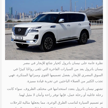
نظرة عامة على نيسان باترول كخيار شائع للإيجار في مصر
نيسان باترول يعد من السيارات الفاخرة التي تلقى رواجًا كبيرًا في
السوق المصري للإيجار. بفضل تصميمها القوي وميزاتها المبتكرة، فهي
تجذب الكثير من العملاء الباحثين عن تجربة قيادة مميزة.
تشتهر نيسان باترول بتعدد استخدامها في مختلف الظروف. سواء كانت
رحلة عائلية أو رحلة عمل، فإنها توفر راحة وأمان لا مثيل لهما.
تم تصميم السيارة لتناسب الطرق الوعرة، مما يجعلها مثالية للرحلات