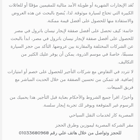
تُعَد الإيجارات الشهرية أو طويلة الأمد مثالية للمقيمين مؤقتًا أو للعائلات
الكبيرة التي تحتاج لسيارة موثوقة. لذا، يُنصح بالبحث عن هذه العروض
والاستفادة منها للحصول على أفضل قيمة ممكنة.
خاتمة: كيف تحصل على أفضل صفقة لإيجار نيسان باترول في مصر
للحصول على أفضل صفقة لإيجار نيسان باترول في مصر، ابدأ بالبحث
عن الشركات المختلفة والمقارنة بين عروضها. التأكد من حجز السيارة
مسبقًا، خاصةً في موسم الذروة، يمكن أن يوفر عليك الكثير من
التكاليف.
لا تتردد في التفاوض مع شركات التأجير للحصول على خصم أو امتيازات
إضافية. قد تتمكن من تحسين الصفقة من خلال الحديث المباشر مع
فريق المبيعات.
وأخيرًا، اقرأ جميع الشروط والأحكام بعناية قبل التأجير. هذا يحميك من
الرسوم غير المتوقعة ويوفر لك تجربة إيجار سلسة.
المصرية كار لخدمات النقل السياحي
مقر الشركة المصرية ليموزين وطرق الحجز
للحجز وتواصل من خلال هاتف علي رقم 01033680968