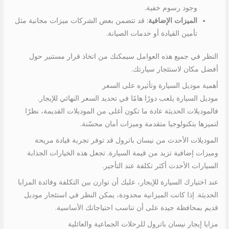
وجود رسوم خفية.
الميزات الإضافية
: قد تتضمن بعض الشركات ميزات مجانية مثل
تأمين القيادة أو خدمات الصيانة.
النظر في جميع هذه العوامل سيمكنك من اتخاذ قرار مستنير حول
أفضل مكان لاستئجار سيارتك.
أهمية موديل السيارة وتأثيره على السعر
موديل السيارة يلعب دورًا هامًا في تحديد السعر النهائي للإيجار.
فالموديلات الحديثة عادة ما تكون أغلى من الموديلات القديمة، نظرًا
لتميزها بتكنولوجيا متقدمة وميزات أمان محسّنة.
الموديلات الأحدث من نيسان باترول قد توفر تجربة قيادة مريحة
وميزات إضافية تزيد من قيمة السيارة. تجعل هذه الخيارات الجذابة
السيارات الأحدث أكثر تكلفة عند التأجير.
عند اختيارك السيارة للإيجار، عليك أن توازن بين التكلفة وفائدة المزايا
الحديثة. إذا كانت الميزانية محدودة، يمكن النظر في استئجار موديل
قديم بمحافظة جيدة على أن تناسب احتياجاتك الأساسية.
مزايا إيجار نيسان باترول للرحلات الجماعية والعائلية