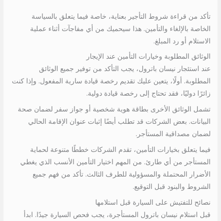
تأكد من قراءة شروط التأجير بعناية، خاصة فيما يتعلق بالسياسة
الخاصة بالإلغاء والتأمين. هذا سيحميك من أي مفاجآت أثناء عملية
الاستلام أو رد المبلغ.
الوثائق المطلوبة وخيارات التأمين عند الإيجار
عند استئجار نيسان باترول، يجب التأكد من توفير جميع الوثائق
المطلوبة. أولًا، يتعين عليك تقديم رخصة قيادة سارية المفعول. وإذا كنت
زائرًا دوليًا، فقد تحتاج إلى رخصة قيادة دولية.
تشمل الوثائق الأخرى بطاقة هوية شخصية أو جواز سفر لضمان صحة
البيانات. بعض الشركات قد تطلب أيضًا إثبات عنوان الإقامة الحالي
لضمان مصداقية المستأجر.
فيما يتعلق بخيارات التأمين، تقدم الشركات خططًا متنوعة لحماية
المستأجر من أي طارئ. من المهم اختيار التأمين الأنسب الذي يغطي
الأضرار المحتملة والمسؤولية للطرف الثالث. تأكد من فهم جميع
الشروط والبنود قبل التوقيع.
نصائح للتفتيش على السيارة قبل استلامها
قبل استلام نيسان باترول المستأجرة، يجب فحص السيارة جيدًا. ابدأ