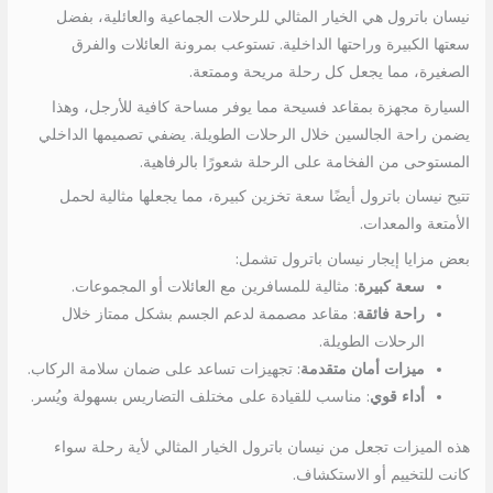
نيسان باترول هي الخيار المثالي للرحلات الجماعية والعائلية، بفضل
سعتها الكبيرة وراحتها الداخلية. تستوعب بمرونة العائلات والفرق
الصغيرة، مما يجعل كل رحلة مريحة وممتعة.
السيارة مجهزة بمقاعد فسيحة مما يوفر مساحة كافية للأرجل، وهذا
يضمن راحة الجالسين خلال الرحلات الطويلة. يضفي تصميمها الداخلي
المستوحى من الفخامة على الرحلة شعورًا بالرفاهية.
تتيح نيسان باترول أيضًا سعة تخزين كبيرة، مما يجعلها مثالية لحمل
الأمتعة والمعدات.
بعض مزايا إيجار نيسان باترول تشمل:
سعة كبيرة
: مثالية للمسافرين مع العائلات أو المجموعات.
راحة فائقة
: مقاعد مصممة لدعم الجسم بشكل ممتاز خلال
الرحلات الطويلة.
ميزات أمان متقدمة
: تجهيزات تساعد على ضمان سلامة الركاب.
أداء قوي
: مناسب للقيادة على مختلف التضاريس بسهولة ويُسر.
هذه الميزات تجعل من نيسان باترول الخيار المثالي لأية رحلة سواء
كانت للتخييم أو الاستكشاف.