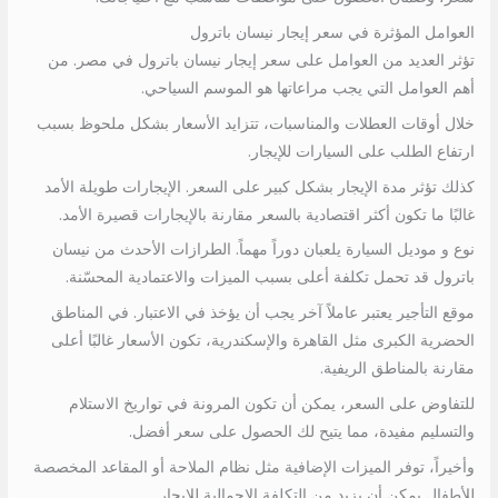
العوامل المؤثرة في سعر إيجار نيسان باترول
تؤثر العديد من العوامل على سعر إيجار نيسان باترول في مصر. من
أهم العوامل التي يجب مراعاتها هو الموسم السياحي.
خلال أوقات العطلات والمناسبات، تتزايد الأسعار بشكل ملحوظ بسبب
ارتفاع الطلب على السيارات للإيجار.
كذلك تؤثر مدة الإيجار بشكل كبير على السعر. الإيجارات طويلة الأمد
غالبًا ما تكون أكثر اقتصادية بالسعر مقارنة بالإيجارات قصيرة الأمد.
نوع و موديل السيارة يلعبان دوراً مهماً. الطرازات الأحدث من نيسان
باترول قد تحمل تكلفة أعلى بسبب الميزات والاعتمادية المحسّنة.
موقع التأجير يعتبر عاملاً آخر يجب أن يؤخذ في الاعتبار. في المناطق
الحضرية الكبرى مثل القاهرة والإسكندرية، تكون الأسعار غالبًا أعلى
مقارنة بالمناطق الريفية.
للتفاوض على السعر، يمكن أن تكون المرونة في تواريخ الاستلام
والتسليم مفيدة، مما يتيح لك الحصول على سعر أفضل.
وأخيراً، توفر الميزات الإضافية مثل نظام الملاحة أو المقاعد المخصصة
للأطفال يمكن أن يزيد من التكلفة الإجمالية للإيجار.