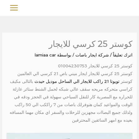
خطي
MAIN
لى
MENU
لمحتوى
كوستر 25 كرسي للايجار
اترك تعليقاً
/
شركة ايجار باصات
/ بواسطة
lamiaa car
كوستر 25 كرسي للايجار 01004230753
كوستر 25 كرسي للايجار ايجار ميني باص 21 كرسي الي العالمين
كوستر
تويوتا 21 راكب للايجار الي الساحل موديل حيدث
بالتالى مكيف
كراسي متحركه مريحه سقف عالي شبكه لحمل الشنط ستائر عازلة
للحراره مع المصرية كار للنقل السياحي سهولة في الحجز ودقه في
الوقت والمواعيد كمان هتوفرلك باصات من 7 راككب الي 50 راكب
ولذلك جميع البصاات مجهزين للرحلات والسفر اي مكان مهما المسافه
بعيده مع امهر السائقين المحترفين