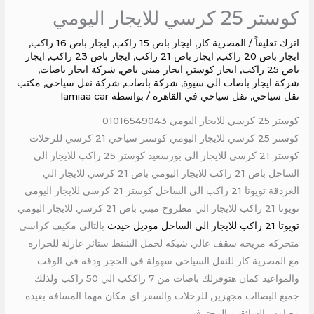
كوستر 25 كرسي للايجار اليومي
اترك تعليقاً
/
المصرية كار
,
ايجار باص 15 راكب
,
ايجار باص 16 راكب
,
ايجار باص 20 راكب
,
ايجار باص 21 راكب
,
ايجار باص 23 راكب
,
ايجار
باص 25 راكب
,
ايجار كوستر
,
ايجار ميني باص
,
شركة ايجار باصات
,
شركة ايجار باصات الي سيوة
,
شركة باصات
,
شركة نقل سياحي
,
مكتب
نقل سياحي
,
نقل سياحي في القاهره
/ بواسطة
lamiaa car
كوستر 25 كرسي للايجار اليومي 01016549043
كوستر 25 كرسي للايجار اليومي كوستر سياحي 21 كرسي للرحلات
كوستر 21 كرسي للايجار الي بورسعيد كوستر 25 راكب للايجار الي
الساحل باص 21 راكب للايجار اليومي باص 21 كرسي للايجار الي
الغردقة تويوتا 21 راكب الي الساحل كوستر 21 كرسي للايجار اليومي
تويوتا 21 راكب للايجار الي مطروح ميني باص 21 كرسي للايجار اليومي
تويوتا 21 راكب للايجار الي الساحل موديل حيدث
بالتالى مكيف كراسي
متحركه مريحه سقف عالي شبكه لحمل الشنط ستائر عازلة للحراره
مع المصرية كار للنقل السياحي سهولة في الحجز ودقه في الوقت
والمواعيد كمان هتوفرلك باصات من 7 راككب الي 50 راكب ولذلك
جميع البصاات مجهزين للرحلات والسفر اي مكان مهما المسافه بعيده
مع امهر السائقين المحترفين