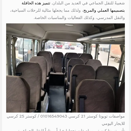
شعبيةً للنقل الجماعي في العديد من البلدان.
تتميز هذه الحافلة
بتصميمها العملي والمريح
، ولذلك مما يجعلها مثالية للرحلات السياحية،
والنقل المدرسي، وكذلك الفعاليات والمناسبات الخاصة.
مواصفات تويوتا كوستر 21 كرسي 01016549043 / كوستر 25 كرسي
للايجار اليومي
تأتي تويوتا كوستر بمواصفات تجعلها خياراً ممتازاً للنقل الجماعي: