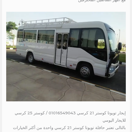
إيجار تويوتا كوستر 21 كرسي 01016549043 / كوستر 25 كرسي
للايجار اليومي
بالتالى تعتبر حافلة تويوتا كوستر 21 كرسي واحدة من أكثر الخيارات