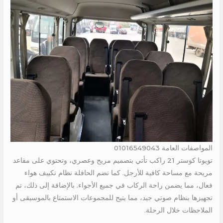
المواصفات العامة 01016549043
تويوتا كوستر 21 راكب تأتي بتصميم مريح وعصري، وتحتوي على مقاعد
مريحة مع مساحة كافية للأرجل. كما تضم الحافلة نظام تكييف هواء
فعال، مما يضمن راحة الركاب في جميع الأجواء. بالإضافة إلى ذلك، تم
تجهيزها بنظام صوتي جيد، مما يتيح للمجموعات الاستمتاع بالموسيقى أو
الملاحظات خلال الرحلة.