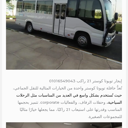
إيجار تويوتا كوستر 21 راكب 01016549043
تُعدُّ حافلة تويوتا كوستر واحدة من الخيارات المثالية للنقل الجماعي،
حيث تُستخدم بشكل واسع في العديد من المناسبات مثل الرحلات
السياحية،
وحفلات الزفاف، والفعاليات corporate. تتميز بحجمها
المناسب وقدرتها على استيعاب 21 راكبًا، مما يجعلها خيارًا مثاليًا
للمجموعات الصغيرة.