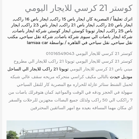
كوستر 21 كرسي للايجار اليومي
اترك تعليقاً
/
المصرية كار
,
ايجار باص 15 راكب
,
ايجار باص 16 راكب
,
ايجار باص 20 راكب
,
ايجار باص 21 راكب
,
ايجار باص 23 راكب
,
ايجار
باص 25 راكب
,
ايجار تويوتا كوستر
,
ايجار كوستر
,
شركة ايجار باصات
,
شركة ايجار باصات الي سيوة
,
شركة باصات
,
شركة نقل سياحي
,
مكتب
نقل سياحي
,
نقل سياحي في القاهره
/ بواسطة
lamiaa car
كوستر 21 كرسي للايجار اليومي 01016549043
كوستر 21 كرسي للايجار اليومي تويوتا 21 راكب للايجار الي مطروح
ميني باص 21 كرسي للايجار اليومي
تويوتا 21 راكب للايجار الي الساحل
موديل حيدث
بالتالى مكيف كراسي متحركه مريحه سقف عالي شبكه
لحمل الشنط ستائر عازلة للحراره مع المصرية كار للنقل السياحي
سهولة في الحجز ودقه في الوقت والمواعيد كمان هتوفرلك باصات من
7 راككب الي 50 راكب ولذلك جميع البصاات مجهزين للرحلات والسفر
اي مكان مهما المسافه بعيده مع امهر السائقين المحترفين