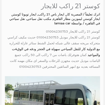
كوستر 21 راكب للايجار
اترك تعليقاً
/
المصرية كار
,
ايجار باص 21 راكب
,
ايجار تويوتا كوستر
,
ايجار كوستر
,
ليموزين مطار القاهرة
,
مكتب نقل سياحي
,
نقل سياحي
في القاهره
/ بواسطة
lamiaa car
كوستر 21 راكب للايجار 01004230753
كوستر 21 راكب للايجار موديل 01004230753 حديث مكيف كراسي
متحركه مريحه سقف عالى شبكه لحمل الشنط ستائر عازلة للحراره
مع الدولية كار للنقل السياحي سهولة في الحجز ودقه في الوق4ت
والمواعيد
كمان هتوفرلك باصات من 7 راكب الى 50 راكب جميع
الباصات موديل حديث مجهزن للرحلات والسفر اى مكان مهمه كانت
المسافه بعديه مع امهر السائقين المحترفين 01004230753