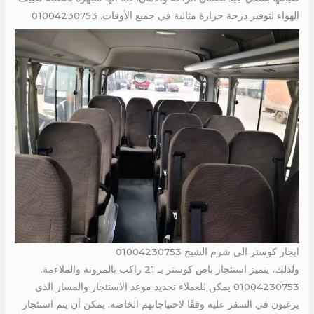
الهواء لتوفير درجة حرارة مثالية في جميع الأوقات. 01004230753
ايجار كوستر الى شرم الشيخ 01004230753
ولذلك، يتميز استئجار باص كوستر بـ 21 راكب بالمرونة والملاءمة.
01004230753 يمكن للعملاء تحديد موعد الاستئجار والمسار الذي
يرغبون في السفر عليه وفقًا لاحتياجاتهم الخاصة. يمكن أن يتم استئجار