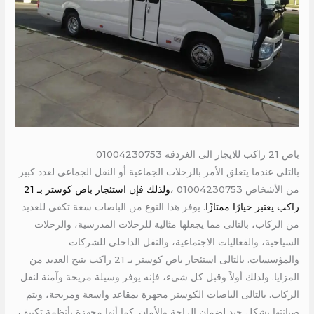
باص 21 راكب للايجار الى الغردقة 01004230753
بالتلى عندما يتعلق الأمر بالرحلات الجماعية أو النقل الجماعي لعدد كبير
من الأشخاص 01004230753
،ولذلك فإن استئجار باص كوستر بـ 21
راكب يعتبر خيارًا ممتازًا
. يوفر هذا النوع من الباصات سعة تكفي للعديد
من الركاب، بالتالى مما يجعلها مثالية للرحلات المدرسية، والرحلات
السياحية، والفعاليات الاجتماعية، والنقل الداخلي للشركات
والمؤسسات. بالتالى استئجار باص كوستر بـ 21 راكب يتيح العديد من
المزايا. ولذلك أولاً وقبل كل شيء، فإنه يوفر وسيلة مريحة وآمنة لنقل
الركاب. بالتالى الباصات الكوستر مجهزة بمقاعد واسعة ومريحة، ويتم
صيانتها بشكل جيد لضمان الراحة والأمان. كما أنها مجهزة بأنظمة تكييف