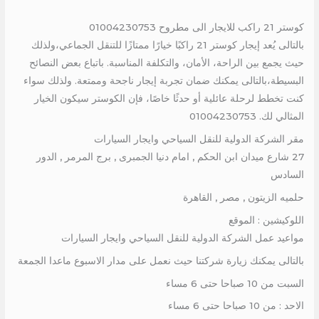
كوستر 21 راكب للايجار الى مطروح 01004230753
بالتالى يُعد إيجار كوستر 21 راكبًا خيارًا ممتازًا للتنقل الجماعي،ولذلك
حيث يجمع بين الراحة، الأمان، والتكلفة المناسبة. باتباع بعض النصائح
البسيطة،بالتالى يمكنك ضمان تجربة إيجار ناجحة وممتعة. ولذلك سواء
كنت تخطط لرحلة عائلية أو حدثًا خاصًا، فإن الكوستر سيكون الخيار
المثالي لك. 01004230753
مقر الشركة الدولية للنقل السياحي وايجار السيارات
27 شارع ميدان ابن الحكم , امام دنيا الجمبرى , برج المرمر , الدور
السادس
حلميه الزيتون , مصر , القاهرة
اللوكيشين : الموقع
مواعيد عمل الشركة الدولية للنقل السياحي وايجار السيارات
بالتالى يمكنك زيارة شركتنا حيث نعمل على مدار الاسبوع ماعدا الجمعة
السبت من 10 صباحا حتى 6 مساء
الاحد : من 10 صباحا حتى 6 مساء