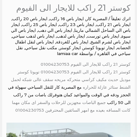
كوستر 21 راكب للايجار الى الفيوم
اترك تعليقاً
/
المصرية كار
,
ايجار باص 16 راكب
,
ايجار باص 20 راكب
,
ايجار باص 21 راكب
,
ايجار باص 23 راكب
,
ايجار باص 25 راكب
,
ايجار
باص الي الساحل الشمالي مارينا
,
ايجار باص الي دهب
,
ايجار باص الي
سيوة
,
ايجار باص تورست
,
ايجار باص لدهب
,
ايجار باص لدهب سياحي
,
ايجار باص لشرم الشيخ
,
ايجار باص للغردقة
,
ايجار باص لنقل اطفال
الحضانه
,
ايجار تويوتا كوستر
,
ايجار كوستر
,
مكتب نقل سياحي
,
نقل
سياحي في القاهره
/ بواسطة
lamiaa car
كوستر 21 راكب للايجار الى الفيوم 01004230753
كوستر 21 راكب للايجار الى الفيوم 01004230753 تويوتا كوستر
موديل حديث مكيف كراسي متحركه مريحه سقف عالى شبكه لحمل
الشنط ستائر عازلة للحراره
مع المصرية كار للنقل السياحي سهولة في
الحجز ودقه في الوقت والمواعيد كمان هتوفرلك باصات من 7 راكب
الى 50 راكب
جميع الباصات مجهزين للرحلات والسفر اى مكان مهما
كانت المسافه بعيده مع امهر السائقين المحترفين 01004230753