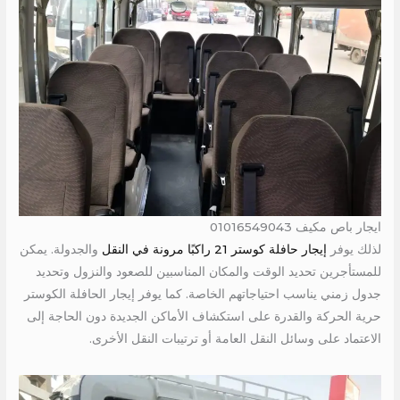
ايجار باص مكيف 01016549043
لذلك يوفر
إيجار حافلة كوستر 21 راكبًا مرونة في النقل
والجدولة. يمكن
للمستأجرين تحديد الوقت والمكان المناسبين للصعود والنزول وتحديد
جدول زمني يناسب احتياجاتهم الخاصة. كما يوفر إيجار الحافلة الكوستر
حرية الحركة والقدرة على استكشاف الأماكن الجديدة دون الحاجة إلى
الاعتماد على وسائل النقل العامة أو ترتيبات النقل الأخرى.