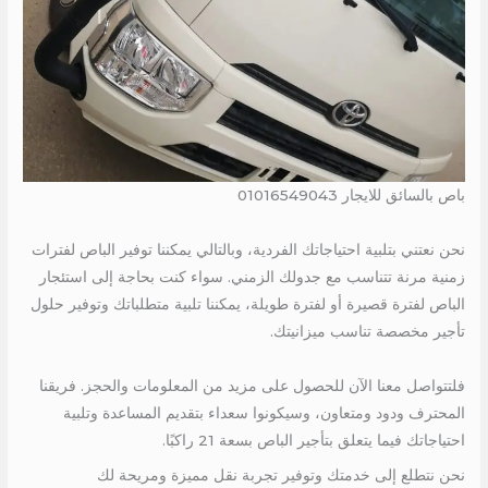
باص بالسائق للايجار 01016549043
نحن نعتني بتلبية احتياجاتك الفردية، وبالتالي يمكننا توفير الباص لفترات
زمنية مرنة تتناسب مع جدولك الزمني. سواء كنت بحاجة إلى استئجار
الباص لفترة قصيرة أو لفترة طويلة، يمكننا تلبية متطلباتك وتوفير حلول
تأجير مخصصة تناسب ميزانيتك.
فلتتواصل معنا الآن للحصول على مزيد من المعلومات والحجز. فريقنا
المحترف ودود ومتعاون، وسيكونوا سعداء بتقديم المساعدة وتلبية
احتياجاتك فيما يتعلق بتأجير الباص بسعة 21 راكبًا.
نحن نتطلع إلى خدمتك وتوفير تجربة نقل مميزة ومريحة لك