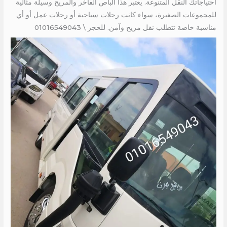
احتياجاتك النقل المتنوعة. يعتبر هذا الباص الفاخر والمريح وسيلة مثالية
للمجموعات الصغيرة، سواء كانت رحلات سياحية أو رحلات عمل أو أي
مناسبة خاصة تتطلب نقل مريح وآمن. للحجز \ 01016549043