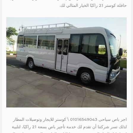
حافلة كوستر 21 راكبًا الخيار المثالي لك.
اجر باص سياحى 01016549043 \ كوستر للايجار وتوصيلات المطار
لذلك تسر شركتنا أن تقدم لك خدمة تأجير باص بسعة 21 راكبًا، لتلبية