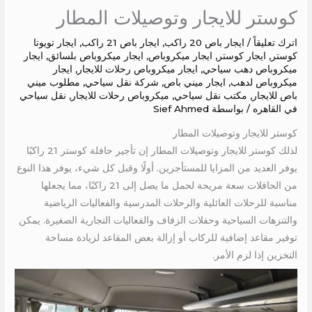
كوستر للايجار وتوصيلات المطار
اترك تعليقاً
/
ايجار باص 20 راكب
,
ايجار باص 21 راكب
,
ايجار تويوتا
كوستر
,
ايجار كوستر
,
ايجار ميكروباص
,
ايجار ميكروباص بلسائق
,
ايجار
ميكروباص دهب سياحي
,
ايجار ميكروباص رحلات للايجار
,
ايجار
ميكروباص لدهب
,
ايجار ميني باص
,
شركة نقل سياحي
,
مطلوب ميني
باص للايجار
,
مكتب نقل سياحي
,
ميكروباص رحلات للايجار
,
نقل سياحي
في القاهره
/ بواسطة
Sief Ahmed
كوستر للايجار وتوصيلات المطار
لذلك كوستر للايجار وتوصيلات المطار إن تأجير حافلة كوستر 21 راكبًا
يوفر العديد من المزايا للمستأجرين. أولًا وقبل كل شيء، يوفر هذا النوع
من الحافلات سعة مريحة لحمل ما يصل إلى 21 راكبًا، مما يجعلها
مناسبة للرحلات العائلية والرحلات المدرسية والفعاليات الرياضية
والتنزهات السياحية وحفلات الزفاف والفعاليات التجارية الصغيرة. يمكن
توفير مقاعد إضافية للركاب أو إزالة بعض المقاعد لزيادة مساحة
التخزين إذا لزم الأمر.