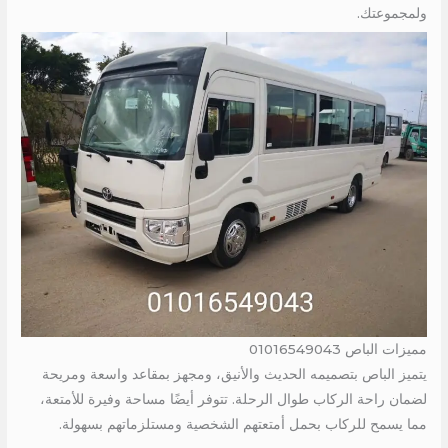
ولمجموعتك.
مميزات الباص 01016549043
يتميز الباص بتصميمه الحديث والأنيق، ومجهز بمقاعد واسعة ومريحة
لضمان راحة الركاب طوال الرحلة. تتوفر أيضًا مساحة وفيرة للأمتعة،
مما يسمح للركاب بحمل أمتعتهم الشخصية ومستلزماتهم بسهولة.