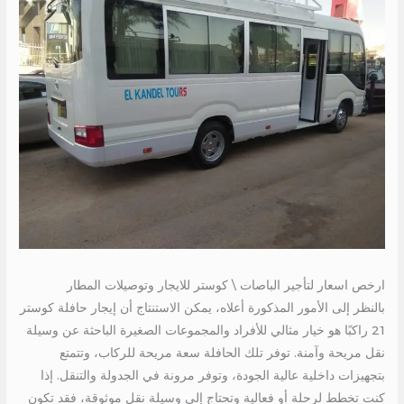
ارخص اسعار لتأجير الباصات \ كوستر للايجار وتوصيلات المطار
بالنظر إلى الأمور المذكورة أعلاه، يمكن الاستنتاج أن إيجار حافلة كوستر
21 راكبًا هو خيار مثالي للأفراد والمجموعات الصغيرة الباحثة عن وسيلة
نقل مريحة وآمنة. توفر تلك الحافلة سعة مريحة للركاب، وتتمتع
بتجهيزات داخلية عالية الجودة، وتوفر مرونة في الجدولة والتنقل. إذا
كنت تخطط لرحلة أو فعالية وتحتاج إلى وسيلة نقل موثوقة، فقد تكون