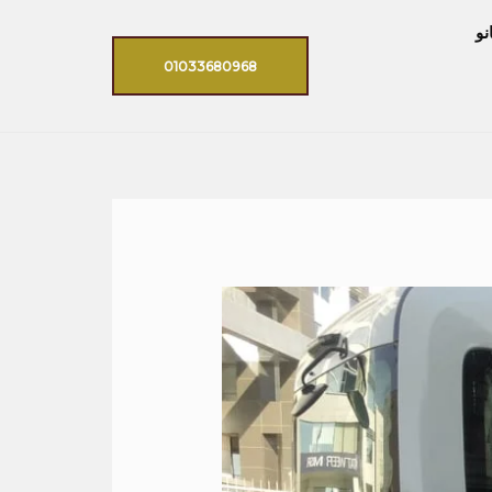
نو
01033680968