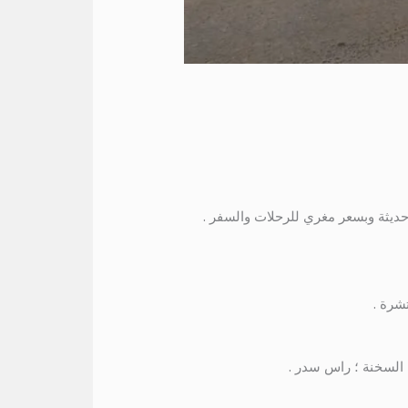
ديثة وبسعر مغري للرحلات والسفر .
شرة .
 السخنة ؛ راس سدر .