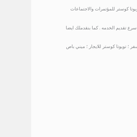
ط ومعقول . 01115675586 استمتع باستئجار باص تويوتا كوستر للمؤتمرات والاجتماعات
ع تقديم الخدمه . كما بنقدملك ايضا
ر ؛ تويوتا كوستر للايجار ؛ ميني باص