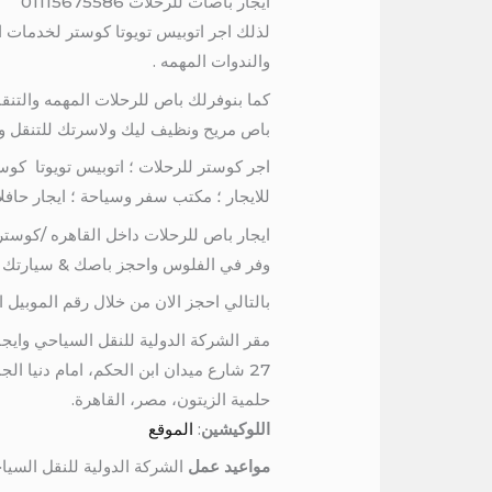
ايجار باصات للرحلات 01115675586
والندوات المهمه .
كما بنوفرلك باص للرحلات المهمه والتن
باص مريح ونظيف ليك ولاسرتك للتنقل والسفر 
اجر كوستر للرحلات ؛ اتوبيس تويوتا كوست
للايجار ؛ مكتب سفر وسياحة ؛ ايجار حافلات ؛ ا
ايجار باص للرحلات داخل القاهره /كوستر
وفر في الفلوس واحجز باصك & سيارتك &فا
بالتالي احجز الان من خلال رقم الموبيل او واتساب : 01115675586 او من خلال 
مقر الشركة الدولية للنقل السياحي وايجا
27 شارع ميدان ابن الحكم، امام دنيا الجمبري، برج المرمر، الدور السادس
حلمية الزيتون، مصر، القاهرة.
اللوكيشين
:
الموقع
مواعيد عمل
الشركة الدولية للنقل السيا