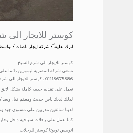
كوستر للايجار الى ش
اترك تعليقاً
/
شركة ايجار باصات
/ بواسط
كوستر للايجار الى شرم الشيخ
تسعي شركة المصريه ليموزين دائما علي 
01115675586 . كوستر للايجار الى شرم الشيخ 01115675586
نعمل على تقديم خدمه كاملة بشكل لائق ل
لذلك لديك باص حديث ومعقم قبل وبعد كل
لدينا سائقين مدربين علي مستوي جيد وم
كما نعمل علي رحلات سياحية داخل وخارج 
اتوبيس تويوتا كوستر للرحلات