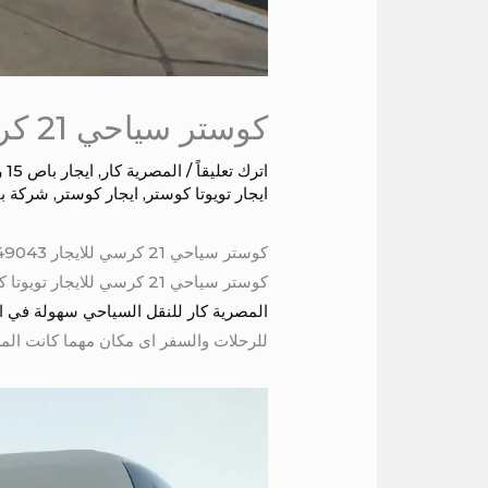
كوستر سياحي 21 كرسي للايجار
اترك تعليقاً
/
المصرية كار
,
ايجار باص 15 راكب
ايجار تويوتا كوستر
,
ايجار كوستر
,
شركة ب
كوستر سياحي 21 كرسي للايجار 01016549043
كوستر سياحي 21 كرسي للايجار تويوتا كوستر كوديل حديث مكيف كراسي متحركه مريحه سقف عالى شبكه لحمل الشنط ستائر عازلة للحراره بالتالى
المصرية كار للنقل السياحي سهولة في الحجز ود
للرحلات والسفر اى مكان مهما كانت المس