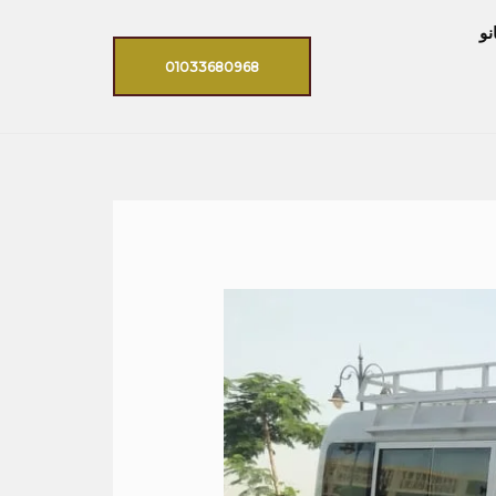
نو
01033680968