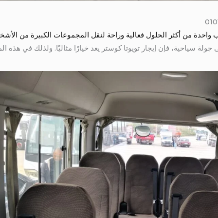
ى جولة سياحية، فإن إيجار تويوتا كوستر يعد خيارًا مثاليًا. ولذلك في هذه