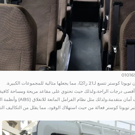
، مما يجعلها مثالية للمجموعات الكبيرة.
ير أقصى درجات الراحة،ولذلك حيث تحتوي على مقاعد مريحة ومساحة كافية 
ة،ولذلك مثل نظام الفرامل المانعة للانغلاق (ABS) وأنظمة التحكم في الثبات.
تبر تويوتا كوستر فعالة من حيث استهلاك الوقود، مما يقلل من التكاليف الت