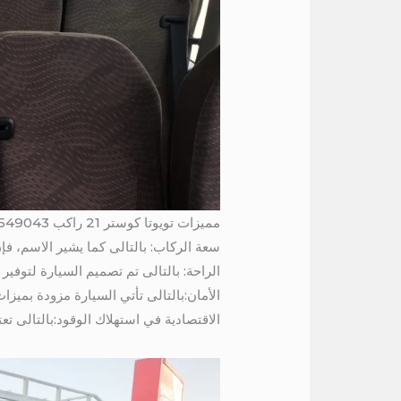
مميزات تويوتا كوستر 21 راكب 01016549043
سعة الركاب: بالتالى كما يشير الاسم، فإن تويوتا كوستر تتسع لـ21 راكبًا
الراحة: بالتالى تم تصميم السيارة لتوف
الأمان:بالتالى تأتي السيارة مزودة بميزات أمان متقدم
الاقتصادية في استهلاك الوقود:بالتالى تع