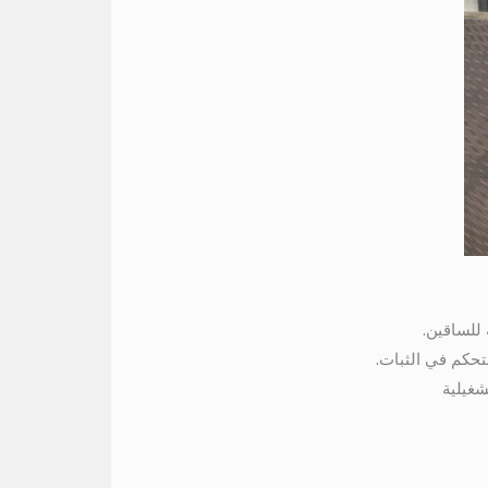
للساقين.
شغيلية