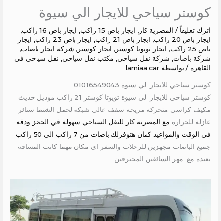
كوستر سياحي للايجار الي سيوة
اترك تعليقاً
/
المصرية كار
,
ايجار باص 15 راكب
,
ايجار باص 16 راكب
,
ايجار باص 20 راكب
,
ايجار باص 21 راكب
,
ايجار باص 23 راكب
,
ايجار
باص 25 راكب
,
ايجار تويوتا كوستر
,
ايجار كوستر
,
شركة ايجار باصات
,
شركة باصات
,
شركة نقل سياحي
,
مكتب نقل سياحي
,
نقل سياحي في
القاهره
/ بواسطة
lamiaa car
كوستر سياحي للايجار الي سيوة 01016549043
كوستر سياحي للايجار الي سيوة تويوتا كوستر 21 راكب موديل حديث
مكيف كراسي متحركه مريحه سقف عالى شبكه لحمل الشنط ستائر
عازلة للحراره
مع المصرية كار للنقل السياحي سهولة في الحجز ودقه
في الوقت والمواعيد كمان هتوفرلك باصات من 7 راكب الى 50 راكب
جميع الباصات مجهزين للرحلات والسفر اى مكان مهما كانت المسافه
بعيده مع امهر السائقين المحترفين