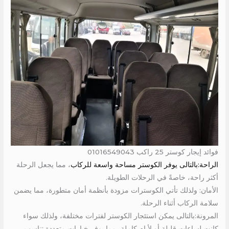
فوائد إيجار كوستر 25 راكب 01016549043
الراحة:بالتالى يوفر الكوستر مساحة واسعة للركاب
، مما يجعل الرحلة
أكثر راحة، خاصةً في الرحلات الطويلة.
الأمان: ولذلك تأتي الكوسترات مزودة بأنظمة أمان متطورة، مما يضمن
سلامة الركاب أثناء الرحلة.
المرونة:بالتالى يمكن استئجار الكوستر لفترات مختلفة، ولذلك سواء
كانت لساعات قليلة أو لأيام كاملة، مما يوفر خيارات متعددة تناسب