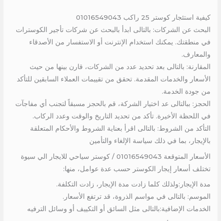
كيفية استئجار كوستر 25 راكب 01016549043
البحث عن الشركات: بالتالى ابدأ بالبحث عن شركات تأجير الكوسترات
في منطقتك. يمكنك استخدام الإنترنت أو الاستفسار من الأصدقاء
والمعارف.
المقارنة: بالتالى بعد تحديد عدد من الشركات، قارن بينها من حيث
الأسعار والخدمات المقدمة. تحقق من تقييمات العملاء السابقين للتأكد
من جودة الخدمة.
الحجز: ببالتالى عد اختيار الشركة، قم بالحجز مسبقاً لتجنب أي مفاجآت
في اللحظة الأخيرة. تأكد من تحديد التاريخ والوقت وعدد الركاب.
التأكد من الشروط: بالتالى اقرأ بعناية الشروط والأحكام المتعلقة
بالإيجار، بما في ذلك سياسة الإلغاء والتأمين
الأسعار المتوقعة 01016549043 / كوستر سياحي للايجار الي سيوة
تختلف أسعار إيجار الكوستر حسب عدة عوامل، منها:
مدة الإيجار:ولذلك كلما زادت مدة الإيجار، زادت التكلفة.
الموسم: بالتالى في مواسم الذروة، قد ترتفع الأسعار.
الخدمات الإضافية:بالتالى مثل السائق أو التكييف أو وسائل الترفيه