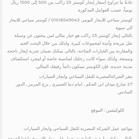
عادةً ما تتراوح أسعار إيجار كوستر 25 راكب بين 500 إلى 1500 ريال
يومياً، حسب العوامل المذكورة.
كوستر سياحي للايجار اليومى 01016549043 / كوستر سياحي للايجار
الي سيوة
بالتالى إيجار كوستر 25 راكب هو خيار مثالي لمن يبحثون عن وسيلة
نقل مريحة وآمنة لمجموعات كبيرة. ولذلك من خلال البحث الجيد
والمقارنة بين الخيارات المتاحة، بالتالى يمكنك ضمان تجربة إيجار ناجحة
وممتعة. ولذلك سواء كانت رحلتك لمناسبة خاصة أو لمجرد استكشاف
مدينة جديدة، فإن الكوستر سيكون دائماً رفيقك المثالي.
مقر الشركةالمصرية للنقل السياحي وايجار السيارات
27 شارع ميدان ابن الحكم , امام دنيا الجمبرى , برج المرمر , الدور
السادس
اللوكيشين : الموقع
مواعيد عمل الشركة المصرية للنقل السياحي وايجار السيارات
بالتالى يمكنك زيارة شركتنا حيث نعمل على مدار الاسبوع ماعدا الجمعة