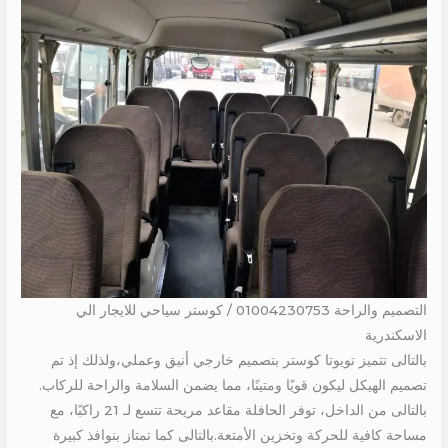
التصميم والراحة 01004230753 / كوستر سياحي للايجار الي
الاسكندرية
بالتالى تتميز تويوتا كوستر بتصميم خارجي أنيق وعملي،ولذلك إذ تم
تصميم الهيكل ليكون قويًا ومتينًا، مما يضمن السلامة والراحة للركاب.
بالتالى من الداخل، توفر الحافلة مقاعد مريحة تتسع لـ 21 راكبًا، مع
مساحة كافية للحركة وتخزين الأمتعة.بالتالى كما تمتاز بنوافذ كبيرة