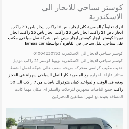
كوستر سياحي للايجار الي
الاسكندرية
اترك تعليقاً
/
المصرية كار
,
ايجار باص 16 راكب
,
ايجار باص 20 راكب
,
ايجار باص 21 راكب
,
ايجار باص 23 راكب
,
ايجار باص 25 راكب
,
ايجار
تويوتا كوستر
,
ايجار كوستر
,
ايجار ميني باص
,
شركة نقل سياحي
,
مكتب
نقل سياحي
,
نقل سياحي في القاهره
/ بواسطة
lamiaa car
كوستر سياحي للايجار الي الاسكندرية 01004230753
كوستر سياحي للايجار الي الاسكندرية تويوتا كوستر 21 راكب موديل
حديث مكيف كراسي متحركه مريحه سقف عالى شبكه لحمل الشنط
ستائر عازلة للحراره
مع المصرية كار للنقل السياحي سهولة في الحجز
ودقه في الوقت والمواعيد كمان هتوفرلك باصات من 7 راكب الى 50
راكب
جميع الباصات مجهزين للرحلات والسفر اى مكان مهما كانت
المسافه بعيده مع امهر السائقين المحترفين