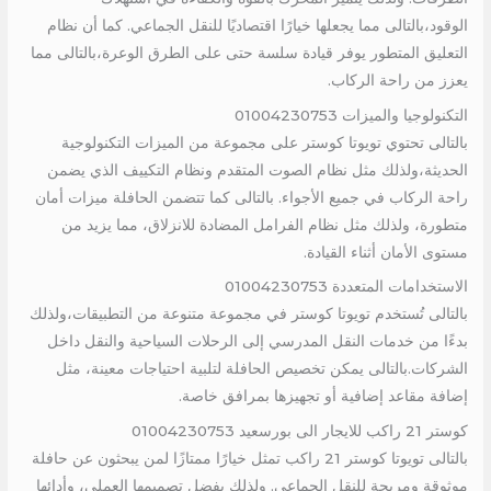
الوقود،بالتالى مما يجعلها خيارًا اقتصاديًا للنقل الجماعي. كما أن نظام
التعليق المتطور يوفر قيادة سلسة حتى على الطرق الوعرة،بالتالى مما
يعزز من راحة الركاب.
التكنولوجيا والميزات 01004230753
بالتالى تحتوي تويوتا كوستر على مجموعة من الميزات التكنولوجية
الحديثة،ولذلك مثل نظام الصوت المتقدم ونظام التكييف الذي يضمن
راحة الركاب في جميع الأجواء. بالتالى كما تتضمن الحافلة ميزات أمان
متطورة، ولذلك مثل نظام الفرامل المضادة للانزلاق، مما يزيد من
مستوى الأمان أثناء القيادة.
الاستخدامات المتعددة 01004230753
بالتالى تُستخدم تويوتا كوستر في مجموعة متنوعة من التطبيقات،ولذلك
بدءًا من خدمات النقل المدرسي إلى الرحلات السياحية والنقل داخل
الشركات.بالتالى يمكن تخصيص الحافلة لتلبية احتياجات معينة، مثل
إضافة مقاعد إضافية أو تجهيزها بمرافق خاصة.
كوستر 21 راكب للايجار الى بورسعيد 01004230753
بالتالى تويوتا كوستر 21 راكب تمثل خيارًا ممتازًا لمن يبحثون عن حافلة
موثوقة ومريحة للنقل الجماعي. ولذلك بفضل تصميمها العملي، وأدائها