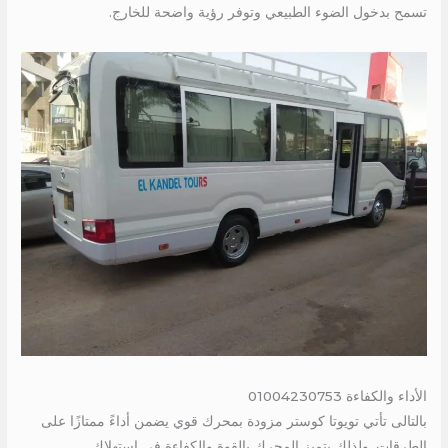
تسمح بدخول الضوء الطبيعي وتوفر رؤية واضحة للخارج.
الأداء والكفاءة 01004230753
بالتالى تأتي تويوتا كوستر مزودة بمحرك قوي يضمن أداءً ممتازًا على
الطرقات. ولذلك يتميز المحرك بالقوة والكفاءة في استهلاك