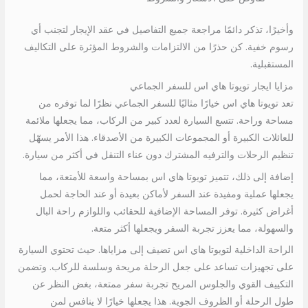
وأخيرًا، تذكر دائمًا مراجعة جميع التفاصيل في عقد الإيجار لتجنب أي
رسوم خفية. كن حذرًا من الالتزامات والشروط المؤثرة على التكاليف
المستقبلية.
مزايا ايجار تويوتا هاي اس للسفر الجماعي
تعد تويوتا هاي اس خيارًا مثاليًا للسفر الجماعي نظرًا لما توفره من
مساحة وراحة. تتسع السيارة لعدد كبير من الركاب، مما يجعلها ملائمة
للعائلات الكبيرة أو المجموعات الكبيرة من الأصدقاء. هذا الأمر يسهّل
تنظيم الرحلات والترفيه المشترك دون عناء التنقل في أكثر من سيارة.
إضافة إلى ذلك، تتميز تويوتا هاي اس بمساحة واسعة للأمتعة، مما
يجعلها عملية ومفيدة عند السفر لأماكن بعيدة أو عند الحاجة لحمل
أغراض كثيرة. توفر المساحة الإضافية للحقائب واللوازم راحة البال
والسهولة، مما يعزز تجربة السفر ويجعلها أكثر متعة.
الراحة الداخلية لتويوتا هاي اس تضيف إلى مزاياها. حيث تحتوي السيارة
على تجهيزات تساعد على جعل الرحلة مريحة وسلسة للركاب. وتضمن
التكييف القوي والجلوس المريح تجربة سفر ممتعة، بغض النظر عن
طول الرحلة أو الظروف الجوية. هذا يجعلها خيارًا لا ينافس لمن