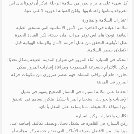
كل شيء على ما يرام يعزز من سلامة الرحلة. تذكر أن تويوتا هاي اس
معروفة بمتانتها واعتماديتها، ولكن الصيانة الدورية لا غنى عنها.
اعتبارات السلامة والمناورة
سلامة القيادة في القاهرة من الأمور الأساسية التي تستحق العناية
الفائقة. تويوتا هاي اس توفر ميزات أمان حديثة، لكن القيادة الحذرة
تظل الأولوية. التحقق من عمل أحزمة الأمان والوسائد الهوائية قبل
الانطلاق يضمن السلامة.
التحكم في السيارة أثناء المرور في شوارع المدينة الضيقة يشكل تحديًا،
ولكن بالالتزام بالسرعة المسموحة ومراعاة إشارات المرور يمكن
تجاوزه. هام أن تراقب المشاة، فهم عنصر ضروري من مكونات حركة
المرور في المدينة.
الحفاظ على مكانة السيارة في المسار الصحيح يسهم في تقليل
الإصابات والحوادث. استخدام المرايا بشكل متكرر يساهم في التحقق
من المواقف المحيطة، مما يساعد على التنقل بأمان.
تكاليف واعتبارات ركن السيارة
ركن السيارة في القاهرة قد يشكل تحديًا، ويضيف تكاليف إضافية على
ميزانيتك. من الأفضل معرفة الأماكن التي تقدم خدمة ركن مجانية أو