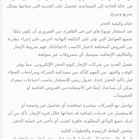
في حالة الحاجة إلى المساعدة، لتحصل على الخدمة التي تحتاجها بشكل
سريع ومريح.
ختام وكيفية الحجز
عند استئجار تويوتا هاي اس في القاهرة، من الضروري أن تكون ملمًا
بجميع العوامل التي تؤثر على التكلفة النهائية. احرص على إجراء مقارنة
بين العروض المختلفة لاختيار الأنسب لاحتياجاتك. فهم شروط الإيجار
والتكاليف الإضافية سيجنبك أي مصروفات غير متوقعة.
تفضل العديد من شركات الإيجار اليوم الحجز الإلكتروني، مما يوفر
الوقت والجهد. من المهم التأكد من مصداقية الشركة ومراجعات العملاء
قبل تأكيد الحجز. إعداد جدول زمني للاستئجار يناسب احتياجات سفرك
يمكن أن يساعدك أيضًا في الاستفادة من العروض الخاصة أو
الخصومات.
تواصل مع الشركات مباشرة لمناقشة أي تفاصيل غير واضحة أو
للاستفسار عن خدمات إضافية قد تحتاجها خلال فترة الإيجار. تأكد من أن
لديك جميع الوثائق المطلوبة جاهزة لتجنب أي تأخير في عملية الحجز.
ملخص النقاط الرئيسية والخطوات التالية
في المقال، تطرّقنا إلى العوامل المؤثرة في سعر إيجار تويوتا هاي اس