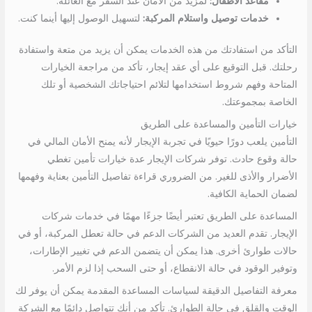
مقاعد الأطفال:
لمزيد من الأمان عند السفر مع العائلة.
خدمات توصيل واستلام المركبة:
لتسهيل الوصول إليها أينما كنت.
التأكد من استفادتك من هذه الخدمات يمكن أن يزيد من متعة واستفادة
رحلتك. قبل التوقيع على أي عقد إيجار، تأكد من مراجعة الخيارات
المتاحة وفهم شروط استخدامها لتلائم احتياجاتك الشخصية أو تلك
الخاصة بمجموعتك.
خيارات التأمين والمساعدة على الطريق
التأمين يلعب دورًا حيويًا في تجربة الإيجار لأنه يمنح الأمان المالي في
حالة وقوع حادث. توفر شركات الإيجار عدة خيارات تأمين تغطي
الأضرار والأذى للغير. من الضروري قراءة تفاصيل التأمين بعناية وفهمها
لضمان الحماية الكافية.
المساعدة على الطريق تعتبر أيضًا جزءًا مهمًا في خدمات شركات
الإيجار. تقدم العديد من الشركات الدعم في حالة تعطل المركبة، أو في
حالات طوارئ أخرى. هذا يمكن أن يتضمن الدعم في تغيير الإطارات،
وتوفير الوقود في حالة الانقطاع، أو حتى السحب إذا لزم الأمر.
معرفة التفاصيل الدقيقة لسياسات المساعدة المقدمة يمكن أن يوفر لك
الوقت والقلق في حالة الطوارئ. تأكد من أنك تتواصل دائمًا مع الشركة