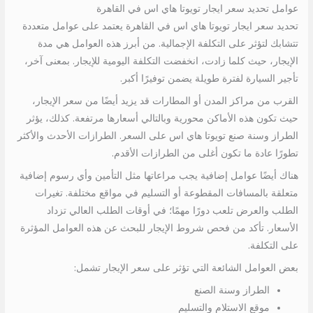
عوامل تحديد سعر ايجار تويوتا هاي اس في القاهرة
تحديد سعر ايجار تويوتا هاي اس في القاهرة يعتمد على عوامل متعددة
تتشابك لتؤثر على التكلفة الإجمالية. من أبرز هذه العوامل هي مدة
الإيجار، حيث كلما زادت، انخفضت التكلفة اليومية للإيجار. بمعنى آخر،
تأجير السيارة لفترة طويلة يضمن توفيرًا أكبر.
القرب من مراكز المدن أو المطارات قد يزيد أيضًا من سعر الإيجار،
حيث تكون هذه الأماكن محورية وبالتالي أسعارها مرتفعة. كذلك، يؤثر
الطراز وسنة صنع تويوتا هاي اس على السعر. الطرازات الأحدث والأكثر
تطورًا عادة ما تكون أغلى من الطرازات الأقدم.
هناك أيضًا عوامل إضافية يجب مراعاتها مثل التأمين وأي رسوم إضافية
متعلقة بالمسافات المقطوعة أو التسليم في مواقع مختلفة. تغيرات
الطلب والعرض تلعب دورًا مهمًا؛ في أوقات الطلب العالي تزداد
الأسعار. تأكد من فحص شروط الإيجار للبحث عن هذه العوامل المؤثرة
على التكلفة.
بعض العوامل الشائعة التي تؤثر على سعر الإيجار تشمل:
الطراز وسنة الصنع
موقع الاستلام والتسليم