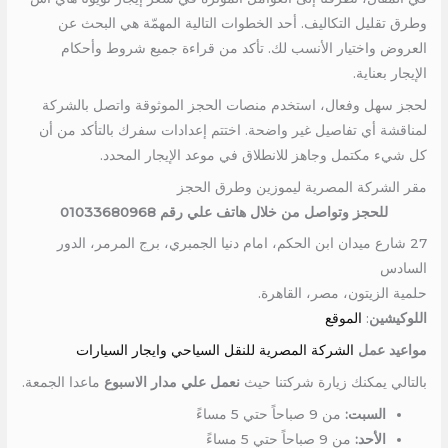
وطرق تقليل التكاليف. أحد الخطوات التالية المهمّة هي البحث عن
العروض واختيار الأنسب لك. تأكد من قراءة جميع شروط وأحكام
الإيجار بعناية.
لحجز سهل وفعال، استخدم منصات الحجز الموثوقة واتصل بالشركة
لمناقشة أي تفاصيل غير واضحة. اختتم إعدادات سفرك بالتأكد من أن
كل شيء مكتمل وجاهز للانطلاق في موعد الإيجار المحدد.
مقر الشركة المصرية ليموزين وطرق الحجز
للحجز وتواصل من خلال هاتف علي رقم 01033680968
27 شارع ميدان ابن الحكم، امام دنيا الجمبري، برج المرمر، الدور
السادس
حلمية الزيتون، مصر، القاهرة.
اللوكيشين
:
الموقع
مواعيد عمل
الشركة المصرية للنقل السياحي وايجار السيارات
بالتالي يمكنك زيارة شركتنا حيث
نعمل علي مدار الاسبوع
ماعدا الجمعة.
السبت:
من 9 صباحاً حتي 5 مساءً
الأحد:
من 9 صباحاً حتي 5 مساءً