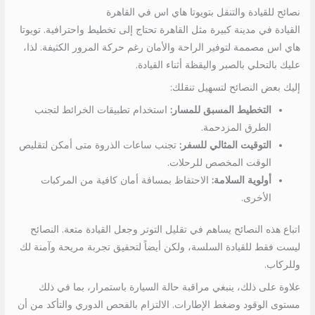
نصائح للقيادة والتنقل بتويوتا هاي اس في القاهرة
القيادة في مدينة كبيرة مثل القاهرة تحتاج إلى تخطيط واحترافية. تويوتا
هاي اس مصممة لتوفير الراحة والأمان رغم حركة المرور الكثيفة. لذا،
عليك بالتحلي بالصبر واليقظة أثناء القيادة.
إليك بعض النصائح لتسهيل تنقلك:
التخطيط المسبق للمسار:
استخدام تطبيقات الخرائط لتجنب
الطرق المزدحمة.
التوقيت المثالي للسفر:
تجنب ساعات الذروة متى أمكن لتقليص
الوقت المخصص للرحلات.
أولوية السلامة:
الاحتفاظ بمسافة أمان كافية من المركبات
الأخرى.
اتباع هذه النصائح يساهم في تقليل التوتر وجعل القيادة متعة. النصائح
ليست فقط للقيادة السلسة، ولكن أيضاً لتحقيق تجربة مريحة وآمنة لك
وللركاب.
علاوة على ذلك، ينبغي مراقبة حالة السيارة باستمرار، بما في ذلك
مستوى الوقود وضغط الإطارات. الالتزام بالفحص الدوري والتأكد من أن