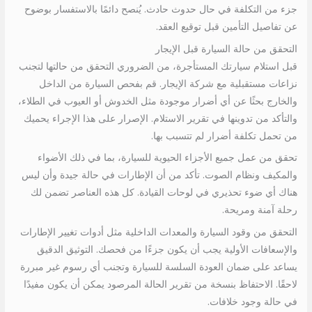
جزء من التكلفة في حال حدوث حادث. يُنصح دائمًا بالاستفسار بوضوح
عن تفاصيل التأمين قبل توقيع العقد.
التحقق من حالة السيارة قبل الإيجار
قبل استلام سيارتك المستأجرة، من الضروري التحقق من حالتها لتجنب
نزاعات مستقبلية مع شركة الإيجار. قم بفحص السيارة من الداخل
والخارج بحثًا عن أي أضرار موجودة مثل الخدوش أو العيوب في الطلاء،
والتأكد من تدوينها في تقرير الاستلام. الإصرار على هذا الإجراء يحميك
من تحمل تكلفة أضرار لم تتسبب بها.
تحقق من عمل جميع الأجزاء الحيوية للسيارة، بما في ذلك الأضواء
والمكيف ونظام الصوت. تأكد من أن الإطارات في حالة جيدة وأن ليس
هناك أي ضوء تحذيري في لوحات القيادة. كل هذه العناصر تضمن لك
رحلة آمنة ومريحة.
التحقق من وقود السيارة والمعدات الداخلية مثل أدوات تغيير الإطارات
والإسعافات الأولية يجب أن يكون جزءًا من فحصك. التوثيق الدقيق
يساعد على ضمان العودة السلسة للسيارة وتجنب أي رسوم غير مبررة
لاحقًا. الاحتفاظ بنسخة من تقرير الحالة المرصود يمكن أن يكون مفيدًا
في حالة وجود خلافات.