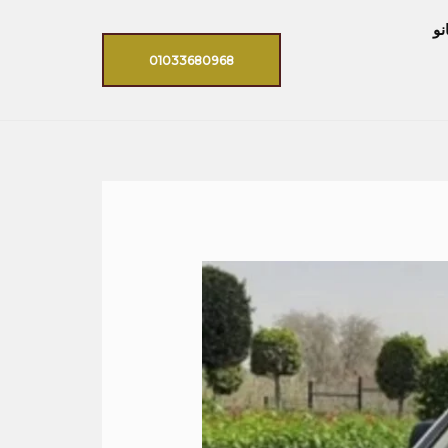
نو
01033680968