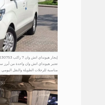
إيجار هيونداي اتش وان 7 راكب 01004230753 / فان 7 راكب للايجار الي الاسماعيلية
تعتبر هيونداي اتش وان واحدة من أبرز س
مناسبة للرحلات الطويلة والنقل اليومي.