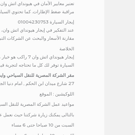
تعتبر معايير الأمان في هيونداي اتش وان
مراقبة ضغط الإطارات. كما تحتوي السيا
إيجار السيارة 01004230753
عند التفكير في إيجار هيونداي اتش وان، ي
مقارنة الأسعار والبحث عن الشركات التي
الخلاصة
إيجار هيونداي اتش
السيارة توفر لك كل ما تحتاجه لتجربة قيا
مقر الشركة المصرية للنقل السياحي وايج
27 شارع ميدان ابن الحكم , امام دنيا الجمبرى , برج المرمر , الدور السادس
اللوكيشين : الموقع
مواعيد عمل الشركة المصرية للنقل السي
بالتالى يمكنك زيارة شركتنا حيث نعمل ع
السبت من 10 صباحا حتى 6 مساء