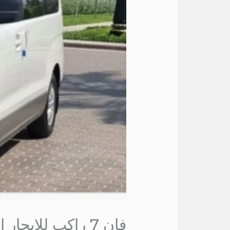
فان 7 راكب للايجار الي الاسماعيلية