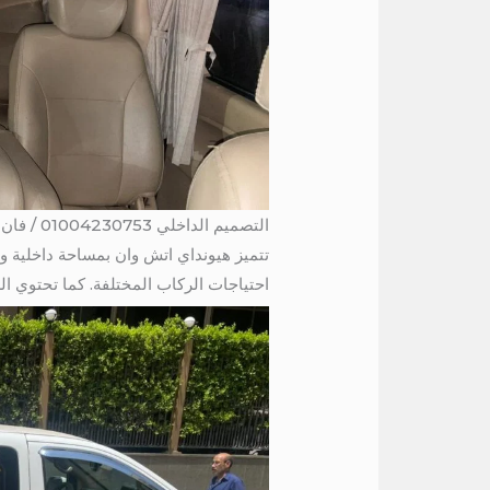
التصميم الداخلي 01004230753 / فان 7 راكب للايجار الي الاسماعيلية
تتميز هيونداي اتش وان بمساحة داخلية و
احتياجات الركاب المختلفة. كما تحتوي ال