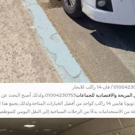
 المريحة والاقتصادية للجماعات
01004230753،ولذلك أصبح البحث 
ضرورياً.بالتالى في هذا السياق، يبرز فان تويوتا هايس 14 راكب كواحد من أفضل الخيارات المتا
ن الاستخدامات بدءًا من الرحلات السياحية إلى النقل اليومي للموظفين. 04230753