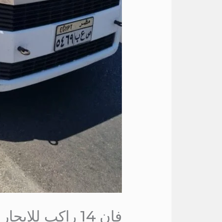
فان 14 راكب للايجار