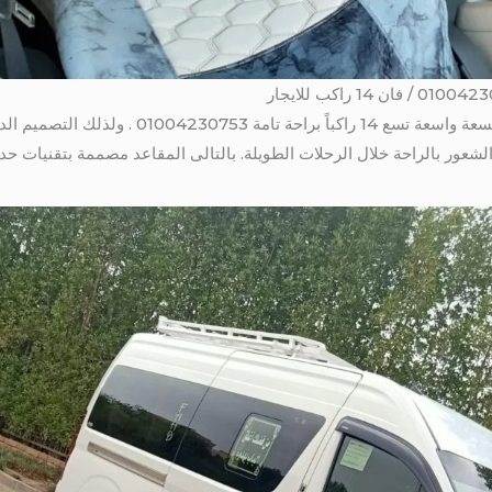
بالتالى يتميز فان تويوتا هايس 14 راكب بسعة واسعة ت
لشعور بالراحة خلال الرحلات الطويلة. بالتالى المقاعد مصممة بتقنيات ح