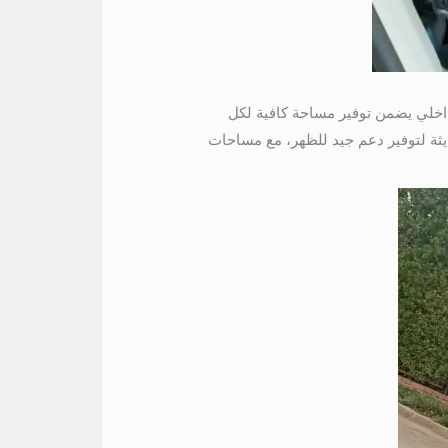
سع 14 راكباً براحة تامة 01004230753 . ولذلك التصميم الداخلي يضمن توفير مساحة كافية لكل
ديثة لتوفير دعم جيد للظهر، مع مساحات