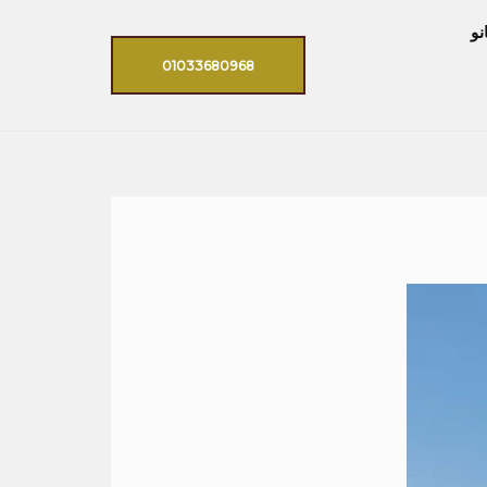
نو
01033680968