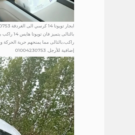
ايجار تويوتا 14 كرسي الى الغردقة 01004230753 / فان 14 راكب للايجار
راكب،بالتالى مما يمنحهم حرية الحركة وا
إضافية للأرجل. 01004230753