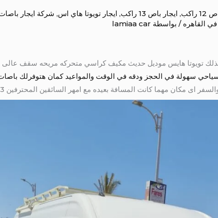
1 راكب
,
ايجار باص 13 راكب
,
ايجار تويوتا هاي اس
,
شركة ايجار باصات
ي القاهره
/ بواسطة
lamiaa car
 14 راكب للايجار 01004230753 ولذلك تويوتا هايس موديل حديث مكيف كراسي متحركه مريحه س
حي سهولة في الحجز ودقه في الوقت والمواعيد كمان هتوفرلك باصات من 7 راكب الي 50
 اى مكان مهما كانت المسافة بعيده مع امهر السائقين المحترفين 01004230753