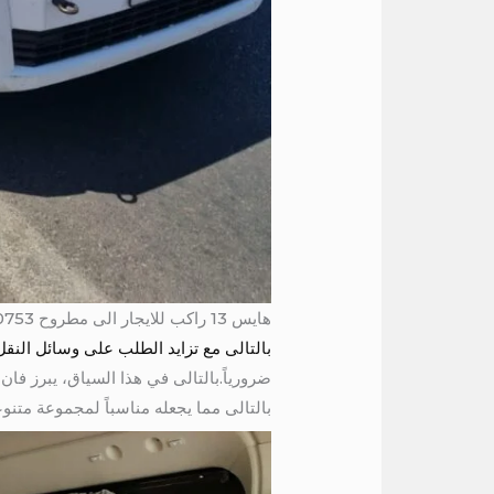
هايس 13 راكب للايجار الى مطروح 01004230753 / فان 14 راكب للايجار
بالتالى مع تزايد الطلب على وسائل النقل
بالتالى مما يجعله مناسباً لمجموعة متنوعة م