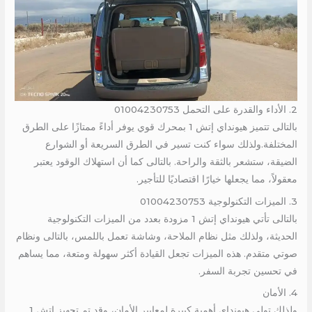
2. الأداء والقدرة على التحمل 01004230753
بالتالى تتميز هيونداي إتش 1 بمحرك قوي يوفر أداءً ممتازًا على الطرق
المختلفة.ولذلك سواء كنت تسير في الطرق السريعة أو الشوارع
الضيقة، ستشعر بالثقة والراحة. بالتالى كما أن استهلاك الوقود يعتبر
معقولاً، مما يجعلها خيارًا اقتصاديًا للتأجير.
3. الميزات التكنولوجية 01004230753
بالتالى تأتي هيونداي إتش 1 مزودة بعدد من الميزات التكنولوجية
الحديثة، ولذلك مثل نظام الملاحة، وشاشة تعمل باللمس، بالتالى ونظام
صوتي متقدم. هذه الميزات تجعل القيادة أكثر سهولة ومتعة، مما يساهم
في تحسين تجربة السفر.
4. الأمان
ولذلك تولي هيونداي أهمية كبيرة لمعايير الأمان، وقد تم تجهيز إتش 1