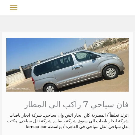
خطي
MAIN
لى
MENU
لمحتوى
فان سياحي 7 راكب الي المطار
اترك تعليقاً
/
المصرية كار
,
ايجار اتش وان سياحي
,
شركة ايجار باصات
,
شركة ايجار باصات الي سيوة
,
شركة باصات
,
شركة نقل سياحي
,
مكتب
نقل سياحي
,
نقل سياحي في القاهره
/ بواسطة
lamiaa car