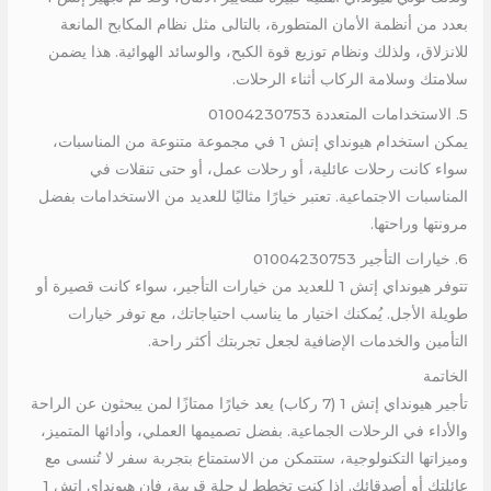
بعدد من أنظمة الأمان المتطورة، بالتالى مثل نظام المكابح المانعة
للانزلاق، ولذلك ونظام توزيع قوة الكبح، والوسائد الهوائية. هذا يضمن
سلامتك وسلامة الركاب أثناء الرحلات.
5. الاستخدامات المتعددة 01004230753
يمكن استخدام هيونداي إتش 1 في مجموعة متنوعة من المناسبات،
سواء كانت رحلات عائلية، أو رحلات عمل، أو حتى تنقلات في
المناسبات الاجتماعية. تعتبر خيارًا مثاليًا للعديد من الاستخدامات بفضل
مرونتها وراحتها.
6. خيارات التأجير 01004230753
تتوفر هيونداي إتش 1 للعديد من خيارات التأجير، سواء كانت قصيرة أو
طويلة الأجل. يُمكنك اختيار ما يناسب احتياجاتك، مع توفر خيارات
التأمين والخدمات الإضافية لجعل تجربتك أكثر راحة.
الخاتمة
تأجير هيونداي إتش 1 (7 ركاب) يعد خيارًا ممتازًا لمن يبحثون عن الراحة
والأداء في الرحلات الجماعية. بفضل تصميمها العملي، وأدائها المتميز،
وميزاتها التكنولوجية، ستتمكن من الاستمتاع بتجربة سفر لا تُنسى مع
عائلتك أو أصدقائك. إذا كنت تخطط لرحلة قريبة، فإن هيونداي إتش 1