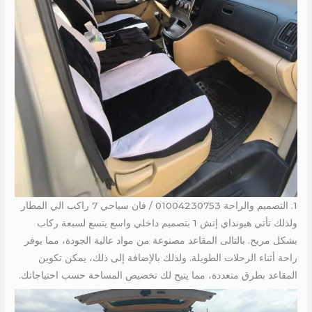
1. التصميم والراحة 01004230753 / فان سياحي 7 راكب الي المطار
ولذلك تأتي هيونداي إتش 1 بتصميم داخلي واسع يتسع لسبعة ركاب
بشكل مريح. بالتالى المقاعد مصنوعة من مواد عالية الجودة، مما يوفر
راحة أثناء الرحلات الطويلة. ولذلك بالإضافة إلى ذلك، يمكن تكوين
المقاعد بطرق متعددة، مما يتيح لك تخصيص المساحة حسب احتياجاتك.