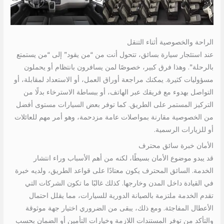
الراحة والخصوصية أثناء التنقل
عند استئجار سيارة بسائق، تتحول أنت من “من يقود” إلى “من يستمتع
بالرحلة”. وهذا فرق كبير، خصوصًا لمن يسافرون بانتظام أو يحملون
مسؤوليات كثيرة. يمكنك مراجعة أوراق العمل، أو الاستعداد لمقابلة، أو
التواصل بهدوء مع فريقك عبر الهاتف، أو ببساطة الاسترخاء بدلًا من
التركيز المستمر على الطريق. كما توفر بعض السيارات مستوى أفضل
من الخصوصية مقارنة بمواصلات عامة مزدحمة، وهو أمر مهم للعائلات
أو للزيارات الرسمية.
الأمان خبرة سائق محترف
قد يبدو موضوع الأمان بسيطًا، لكنه من أهم الأسباب وراء انتشار
الخدمة. السائق المحترف يكون معتادًا على قواعد الطريق، ولديه خبرة
في القيادة داخل المدن وخارجها. كذلك غالبًا ما تكون الشركات التي
تقدم الخدمة ملتزمة بالصيانة الدورية للسيارات، مما يقلل احتمال
الأعطال المفاجئة. ومع ذلك، يبقى من الضروري اختيار جهة موثوقة
والتأكد من توفر المستندات اللازمة وخيارات التأمين أو الضمان بحسب