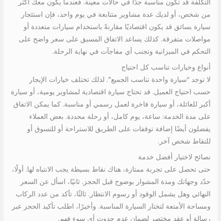
التكلفة قد تكون مناسبة جدًا في حالات معينة. فعندما يكون معك أكثر
من شخص، أو لديك عدة مشاوير متتابعة في يوم واحد، فإن استئجار
سيارة بسائق قد يكون اقتصاديًا مقارنةً باستخدام سيارات متعددة أو
مواصلات متفرقة. كذلك يساعد الاتفاق المسبق على سعر واضح على
التحكم في الميزانية وتجنب أي مفاجآت في نهاية الرحلة.
أنواع وخيارات تناسب كل احتياج
لا توجد “سيارة واحدة تناسب الجميع”. لذلك تختلف خيارات الإيجار
حسب احتياج العميل. قد تحتاج سيارة اقتصادية لمشاوير يومية، أو سيارة
أكبر للعائلة، أو سيارة فاخرة لعمل رسمي أو مناسبة. كما يمكن الاتفاق
على مدة الخدمة: ساعة، يوم كامل، أو رحلة محددة. بعض العملاء
يفضلون أيضًا إضافة توقفات على الطريق للاستراحة أو للتسوق أو
للتقاط شخص آخر.
نصائح لاختيار أفضل خدمة
حتى تحصل على تجربة ممتازة، هناك نقاط بسيطة يجب الانتباه لها. أولًا،
حدّد وجهاتك ومدة المشوار بوضوح قبل الحجز. ثانيًا، اسأل عن السعر
النهائي وهل يشمل الوقود أو رسوم الانتظار. ثالثًا، تأكد من عدد الركاب
ومساحة الأمتعة لتختار السيارة المناسبة. وأخيرًا، اطلب تأكيد الحجز عبر
رسالة أو عقد مختصر لضمان عدم حدوث أي سوء فهم.