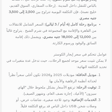
بالباص للتنقل داخل المدينة . (رحلات السفاري، السوق القديم،
خليج نعمة)، فإن التكلفة اليومية تتراوح بين
2,500 إلى 3,500
جنيه مصري
.
برنامج رحلة كامل (4 أيام / 3 ليالي):
السعر الشامل للانتقالات
من القاهرة والإقامة مع المجموعة في شرم الشيخ . يتراوح غالباً
بين
12,000 إلى 18,000 جنيه مصري
، ويشمل ذلك إقامة
السائق والوقود ورسوم الكارتة.
عوامل تتحكم في سعر إيجار الكوستر
لا يمكن تثبيت سعر موحد لجميع الرحلات، حيث تدخل عدة متغيرات في
تحديد التكلفة النهائية:
موديل الحافلة:
موديلات 2025 و2026 تكون أغلى سعراً نظراً
لحداثة أنظمة الرفاهية والأمان بها.
توقيت الرحلة:
ترتفع الأسعار بشكل ملحوظ خلال “الهاي
سيزون” (الأعياد، إجازة نصف العام، وشهور الصيف).
الخدمات الإضافية:
وجود ثلاجة صغيرة، شاشات عرض، أو
وصلات شحن USB داخل الباص قد يرفع التكلفة قليلاً.