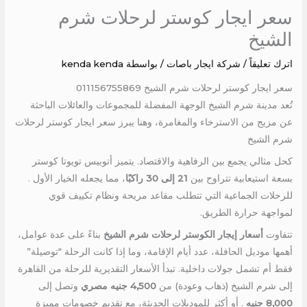
سعر ايجار كوستر لرحلات شرم
الشيخ
اترك تعليقاً
/
شركة ايجار باصات
/ بواسطة
kenda kenda
سعر ايجار كوستر لرحلات شرم الشيخ 011156755869
تُعد مدينة شرم الشيخ الوجهة المفضلة للمجموعات والعائلات الباحثة
عن مزيج من الاسترخاء والمغامرة، وهنا يبرز سعر ايجار كوستر لرحلات
شرم الشيخ
كحل مثالي يجمع بين الرفاهية والاقتصاد. يتميز أتوبيس تويوتا كوستر
بسعة استيعابية تتراوح بين
21 إلى 30 راكبًا
، مما يجعله الخيار الأول .
للرحلات الجماعية التي تتطلب مقاعد مريحة ونظام تكييف قوي
لمواجهة حرارة الطريق.
تتفاوت
أسعار إيجار الكوستر لرحلات شرم الشيخ
بناءً على عدة عوامل،
أهمها موديل الحافلة، عدد أيام الإقامة، وما إذا كانت الرحلة “توصيلة”
فقط أم تشمل جولات داخلية. تبدأ الأسعار التقديرية للرحلة من القاهرة
إلى شرم الشيخ (ذهاب وعودة) من
4,500 جنيه مصري
وتصل إلى
8,000 جنيه
. أو أكثر للموديلات الحديثة، مع تقديم خصومات مميزة