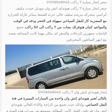
سعر ايجار سيارة 7 راكب 01016549043
سعر ايجار سيارة 7 راكب هيونداى اتش وان موديل حيدث مكيف
كراسي متحركه مريحه سقف عالى خزنة للشنط ستائر عازلة للحراره
مع المصرية كار للنقل السياحي سهولة في الحجز ودقه في الوقت
والمواعيد كمان هتوفرلك بصات من 7 راكب الى 50 راكب
جميع
الباصات مجهزين للرحلات والسفر اى مكان مهما كانت المسافه بعيده
مع امهر السائقين المحترفين
إيجار هيونداي إتش وان 7 راكب 01016549043
بالتالى تُعتبر هيونداي إتش وان واحدة من السيارات المميزة في فئة
النقل الجماعي
، ولذلك حيث تجمع بين الراحة والأداء العالي. هيونداي
إتش وان قد تكون الخيار الأمن المقالة، سنستعرض ميزات هذه السيارة