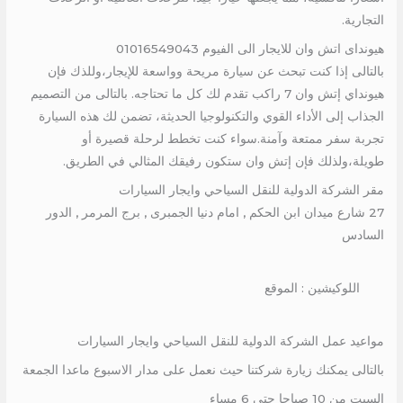
التجارية.
هيونداى اتش وان للايجار الى الفيوم 01016549043
بالتالى إذا كنت تبحث عن سيارة مريحة وواسعة للإيجار،وللذك فإن
هيونداي إتش وان 7 راكب تقدم لك كل ما تحتاجه. بالتالى من التصميم
الجذاب إلى الأداء القوي والتكنولوجيا الحديثة، تضمن لك هذه السيارة
تجربة سفر ممتعة وآمنة.سواء كنت تخطط لرحلة قصيرة أو
طويلة،ولذلك فإن إتش وان ستكون رفيقك المثالي في الطريق.
مقر الشركة الدولية للنقل السياحي وايجار السيارات
27 شارع ميدان ابن الحكم , امام دنيا الجمبرى , برج المرمر , الدور
السادس
اللوكيشين : الموقع
مواعيد عمل الشركة الدولية للنقل السياحي وايجار السيارات
بالتالى يمكنك زيارة شركتنا حيث نعمل على مدار الاسبوع ماعدا الجمعة
السبت من 10 صباحا حتى 6 مساء