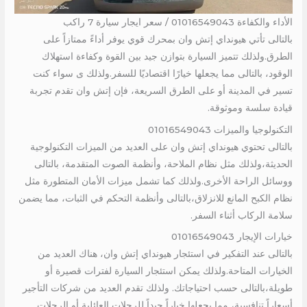
الأداء والكفاءة 01016549043 / سعر ايجار سيارة 7 راكب
بالتالى تأتي هيونداي إتش وان بمحرك قوي يوفر أداءً ممتازاً على
الطرق.ولذلك تتميز السيارة بتوازن جيد بين القوة وكفاءة استهلاك
الوقود، بالتالى مما يجعلها خيارًا اقتصاديًا للسفر.ولذلك ى سواء كنت
تسير في المدينة أو على الطرق السريعة، فإن إتش وان تقدم تجربة
قيادة سلسة وموثوقة.
التكنولوجيا والميزات 01016549043
بالتالى تحتوي هيونداي إتش وان على العديد من الميزات التكنولوجية
الحديثة،ولذلك مثل نظام الملاحة، وأنظمة الصوت المتقدمة، بالتالى
ووسائل الراحة الأخرى.ولذلك كما تشمل ميزات الأمان المتطورة مثل
نظام الكبح المانع للانزلاق،بالتالى وأنظمة التحكم في الثبات، مما يضمن
سلامة الركاب أثناء السفر.
خيارات الإيجار 01016549043
بالتالى عند التفكير في استئجار هيونداي إتش وان، هناك العديد من
الخيارات المتاحة.ولذلك يمكن استئجار السيارة لفترات قصيرة أو
طويلة،بالتالى حسب احتياجاتك. ولذلك تقدم العديد من شركات التأجير
أسعاراً تنافسية، مما يجعلها خياراً جيداً للرحلات العائلية أو الرحلات