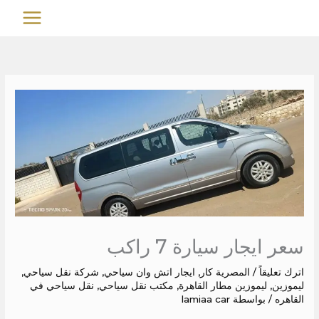
خطي
MAIN
لى
MENU
لمحتوى
سعر ايجار سيارة 7 راكب
اترك تعليقاً
/
المصرية كار
,
ايجار اتش وان سياحي
,
شركة نقل سياحي
,
ليموزين
,
ليموزين مطار القاهرة
,
مكتب نقل سياحي
,
نقل سياحي في
القاهره
/ بواسطة
lamiaa car