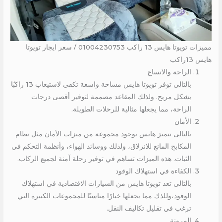
مميزات تويوتا هايس 13 راكب 01004230753 / سعر ايجار تويوتا
هايس 13راكب
الراحة والاتساع
بالتالى توفر تويوتا هايس مساحة واسعة تكفي لاستيعاب 13 راكبًا
بشكل مريح. ولذلك المقاعد مصممة لتوفير أقصى درجات
الراحة، مما يجعلها مثالية للرحلات الطويلة.
الأمان
بالتالى تتميز هايس بوجود مجموعة من ميزات الأمان مثل نظام
المكابح المانع للانزلاق، ولذلك ووسائد الهواء، وأنظمة التحكم في
الثبات. هذه الميزات تساهم في توفير رحلة آمنة لجميع الركاب.
الكفاءة في استهلاك الوقود
بالتالى تعد تويوتا هايس من السيارات الاقتصادية في استهلاك
الوقود،وللذك مما يجعلها خيارًا مناسبًا للمجموعات الكبيرة التي
ترغب في تقليل تكاليف النقل.
المرونة