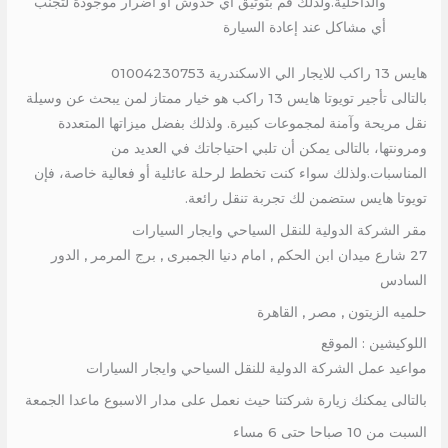
والداخلية.ولذلك قم بتوثيق أي خدوش أو أضرار موجودة لتجنب
أي مشاكل عند إعادة السيارة
هايس 13 راكب للايجار الي الاسكندرية 01004230753
بالتالى تأجير تويوتا هايس 13 راكب هو خيار ممتاز لمن يبحث عن وسيلة
نقل مريحة وآمنة لمجموعات كبيرة. ولذلك بفضل ميزاتها المتعددة
ومرونتها، بالتالى يمكن أن تلبي احتياجاتك في العديد من
المناسبات.ولذلك سواء كنت تخطط لرحلة عائلية أو فعالية خاصة، فإن
تويوتا هايس ستضمن لك تجربة تنقل رائعة.
مقر الشركة الدولية للنقل السياحي وايجار السيارات
27 شارع ميدان ابن الحكم , امام دنيا الجمبرى , برج المرمر , الدور
السادس
حلميه الزيتون , مصر , القاهرة
اللوكيشين : الموقع
مواعيد عمل الشركة الدولية للنقل السياحي وايجار السيارات
بالتالى يمكنك زيارة شركتنا حيث نعمل على مدار الاسبوع ماعدا الجمعة
السبت من 10 صباحا حتى 6 مساء