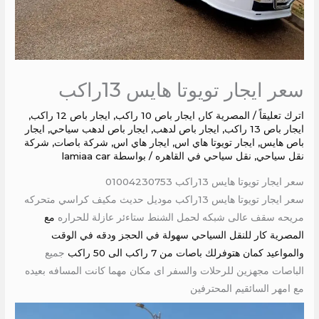
سعر ايجار تويوتا هايس 13راكب
اترك تعليقاً
/
المصرية كار
,
ايجار باص 10 راكب
,
ايجار باص 12 راكب
,
ايجار باص 13 راكب
,
ايجار باص لدهب
,
ايجار باص لدهب سياحي
,
ايجار
باص هايس
,
ايجار تويوتا هاي اس
,
ايجار هاي اس
,
شركة باصات
,
شركة
نقل سياحي
,
نقل سياحي في القاهره
/ بواسطة
lamiaa car
سعر ايجار تويوتا هايس 13راكب 01004230753
سعر ايجار تويوتا هايس 13راكب موديل حديث مكيف كراسي متحركه
مريحه سقف عالى شبكه لحمل الشنط ستاءئر عازلة للحراره
مع
المصرية كار للنقل السياحي سهولة في الحجز ودقه في الوقت
والمواعيد كمان هتوفرلك باصات من 7 راكب الى 50 راكب
جميع
الباصات مجهزين للرحلات والسفر اى مكان مهما كانت المسافه بعيده
مع امهر السائقيم المحترفين