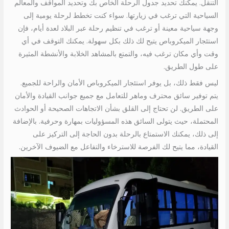
التنقل. يمكنك تحديد جدول الرحلة الخاص بك وتحديد المواقف والمعالم
السياحية التي ترغب في زيارتها. سواء كنت تخطط لرحلة يومية إلى
وجهة سياحية معينة أو ترغب في تنظيم رحلة عبر البلاد لعدة أيام، فإن
استئجار الميكروباص يتيح لك ذلك بكل سهولة. يمكنك التوقف في أي
وقت وأي مكان ترغب فيه، والتمتع بالمشاهد الخلابة والأنشطة المثيرة
على طول الطريق.
ليس فقط ذلك، بل يوفر استئجار الميكروباص الأمان والراحة للجميع.
يتم توفير سائق محترف وماهر للتعامل مع جميع جوانب القيادة والأمان
على الطريق. لن تحتاج إلى القلق بشأن الاتجاهات الصحيحة أو الحوادث
المحتملة، حيث يتولى السائق هذه المسؤوليات بمهارة وحرفية. بالإضافة
إلى ذلك، يمكنك الاستمتاع بالرحلة بدون الحاجة إلى التركيز على
القيادة، مما يتيح لك الفرصة للاسترخاء والتفاعل مع الضيوف الآخرين.