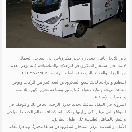
باص للايجار باقل الاسعار \ حجز ميكروباص الى الساحل الشمالي
لاشك في استئجار الميكروباص للرحلات والمناسبات، فإنه يوفر العديد
من المزايا والفوائد. إليك بعض النقاط الرئيسية 01115675586
التنظيم والراحة: لذلك يتسع الميكروباص لعدد كبير من الركاب ويوفر
مقاعد مريحة ومكيف هواء. كما يتميز بمساحة تخزين كبيرة للأمتعة
والمعدات الإضافية.
المرونة في التنقل: يمكنك تحديد جدول الرحلة الخاص بك والتوقف في
المواقع التي ترغب في زيارتها. يمكنك استكشاف معالم الجذب السياحي
والتمتع بالمناظر الطبيعية على طول الطريق.
الأمان والسلامة: يوفر استئجار الميكروباص سائقًا محترفًا وماهرًا يتعامل