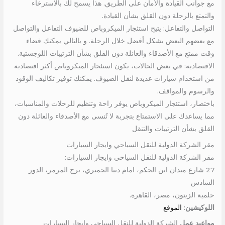
مع جوانب القيادة والأمان على الطريق. هذا يسمح لك بالاسترخاء
والتمتع بالرحلة دون القلق بشأن القيادة.
التواصل والتفاعل: يتيح استئجار الميكروباص للضيوف التفاعل والتواصل
مع بعضهم البعض بشكل أفضل خلال الرحلة. و بالتالي يمكنك قضاء
وقت ممتع مع الأصدقاء والعائلة دون القلق بشأن الترتيبات اللوجستية.
الاقتصادية: في بعض الحالات، يكون استئجار الميكروباص أكثر اقتصادية
من استخدام سيارات عديدة لنقل الضيوف. يمكنك توفير تكاليف الوقود
والرسوم والمواقف.
باختصار، استئجار الميكروباص يوفر راحة وتنظيم للرحلات والمناسبات،
مما يساعدك على الاستمتاع بتجربة لا تُنسى مع الأصدقاء والعائلة دون
القلق بشأن الترتيبات والتنقل
مقر الشركة الدولية للنقل السياحي وايجار السيارات
مقر الشركة الدولية للنقل السياحي وايجار السيارات:
27 شارع ميدان ابن الحكم، امام دنيا الجمبري، برج المرمر، الدور
السادس
حلمية الزيتون، مصر، القاهرة.
اللوكيشين
:
الموقع
مواعيد عمل
الشركة الدولية للنقل السياحي وايجار السيارات