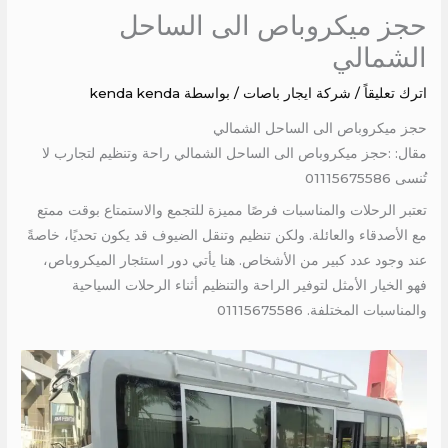
حجز ميكروباص الى الساحل
الشمالي
اترك تعليقاً
/
شركة ايجار باصات
/ بواسطة
kenda kenda
حجز ميكروباص الى الساحل الشمالي
مقال: :حجز ميكروباص الى الساحل الشمالي راحة وتنظيم لتجارب لا
تُنسى 01115675586
تعتبر الرحلات والمناسبات فرصًا مميزة للتجمع والاستمتاع بوقت ممتع
مع الأصدقاء والعائلة. ولكن تنظيم وتنقل الضيوف قد يكون تحديًا، خاصةً
عند وجود عدد كبير من الأشخاص. هنا يأتي دور استئجار الميكروباص،
فهو الخيار الأمثل لتوفير الراحة والتنظيم أثناء الرحلات السياحية
والمناسبات المختلفة. 01115675586