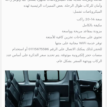
وأمان للركاب طوال الرحلة. بعض المميزات الرئيسية لهذه
الميكروباصات تشمل:
سعة 14-20 راكب
مكيفة بالكامل
مزودة بمقاعد مريحة وواسعة
تحتوي على مساحات تخزين كافية للأمتعة
توفر خدمة WiFi مجانية على متنها
للحجز،لذلك يمكنك الاتصال على الرقم 01115675586 أو استخدام
منصات حجز إلكترونية موثوقة. يتم تحديد سعر التذكرة على أساس عدد
الركاب ووجهة السفر. بشكل عام،