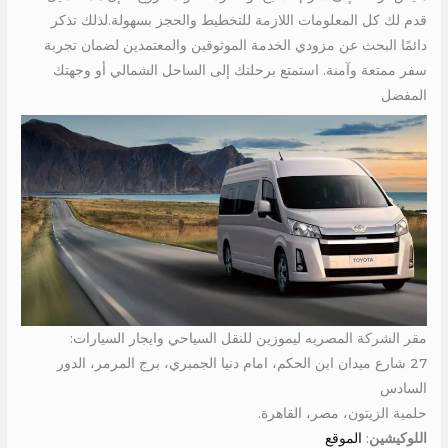
قدم لك كل المعلومات اللازمة للتخطيط والحجز بسهولة.لذلك تذكر
دائمًا البحث عن مزودي الخدمة الموثوقين والمعتمدين لضمان تجربة
سفر ممتعة وآمنة. استمتع برحلتك إلى الساحل الشمالي أو وجهتك
المفضل
مقر الشركة المصريه ليموزين للنقل السياحي وايجار السيارات:
27 شارع ميدان ابن الحكم، امام دنيا الجمبري، برج المرمر، الدور
السادس
حلمية الزيتون، مصر، القاهرة.
اللوكيشين
:
الموقع