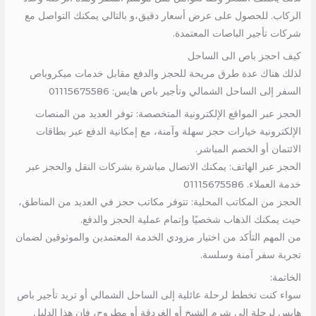
الركاب. للحصول على عرض أسعار دقيق،و بالتالي يمكنك التواصل مع
شركات تأجير الباصات المعتمدة.
كيف احجز باص الى الساحل
لذلك هناك عدة طرق مريحة للحجز والدفع مقابل خدمات ميكروباص
السفر إلى الساحل الشمالي وتأجير باص هايس: 01115675586
الحجز عبر المواقع الإلكترونية المتخصصة: توفر العديد من المنصات
الإلكترونية خيارات حجز سهلة وآمنة، مع إمكانية الدفع عبر بطاقات
الائتمان أو الخصم المباشر.
الحجز عبر الهاتف: يمكنك الاتصال مباشرة بشركات النقل والحجز عبر
خدمة العملاء. 01115675586
الحجز من المكاتب المحلية: تتوفر مكاتب حجز في العديد من المناطق،
حيث يمكنك الذهاب شخصيًا وإتمام عملية الحجز والدفع.
من المهم التأكد من اختيار مزودي الخدمة المعتمدين والموثوقين لضمان
تجربة سفر آمنة وسلسة.
الخاتمة:
سواء كنت تخطط لرحلة عائلية إلى الساحل الشمالي أو تريد تأجير باص
هايس لرحلة إلى شرم الشيخ أو الغردقة أو مطروح، فإن هذا الدليل