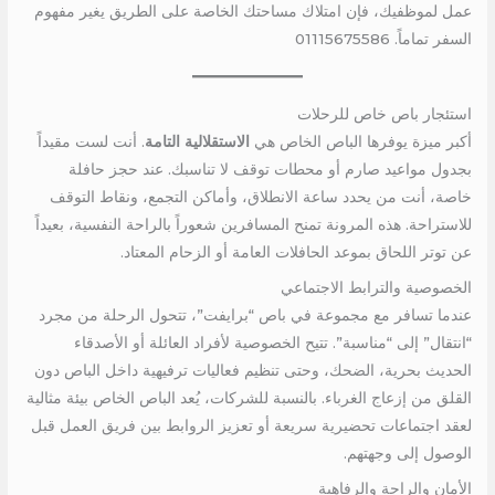
عمل لموظفيك، فإن امتلاك مساحتك الخاصة على الطريق يغير مفهوم
السفر تماماً. 01115675586
استئجار باص خاص للرحلات
أكبر ميزة يوفرها الباص الخاص هي
الاستقلالية التامة
. أنت لست مقيداً
بجدول مواعيد صارم أو محطات توقف لا تناسبك. عند حجز حافلة
خاصة، أنت من يحدد ساعة الانطلاق، وأماكن التجمع، ونقاط التوقف
للاستراحة. هذه المرونة تمنح المسافرين شعوراً بالراحة النفسية، بعيداً
عن توتر اللحاق بموعد الحافلات العامة أو الزحام المعتاد.
الخصوصية والترابط الاجتماعي
عندما تسافر مع مجموعة في باص “برايفت”، تتحول الرحلة من مجرد
“انتقال” إلى “مناسبة”. تتيح الخصوصية لأفراد العائلة أو الأصدقاء
الحديث بحرية، الضحك، وحتى تنظيم فعاليات ترفيهية داخل الباص دون
القلق من إزعاج الغرباء. بالنسبة للشركات، يُعد الباص الخاص بيئة مثالية
لعقد اجتماعات تحضيرية سريعة أو تعزيز الروابط بين فريق العمل قبل
الوصول إلى وجهتهم.
الأمان والراحة والرفاهية