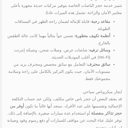
تتميز خدمة حجز الباصات الخاصة بتوفير مركبات حديثة مجهزة بأعلى
معايير الأمان والراحة. تشمل هذه الميزات عادةً:
مقاعد رحبة:
قابلة للإمالة لضمان راحة الظهر في المسافات
الطويلة.
أنظمة تكييف متطورة:
تضمن جواً مثالياً مهما كانت حالة الطقس
بالخارج.
وسائل ترفيه:
شاشات عرض، وصلات شحن، وشبكة إنترنت
(Wi-Fi) في أغلب الموديلات الحديثة.
سائق محترف:
التعامل مع سائق مخصص ومحترف يزيد من
مستويات الأمان، حيث يكون التركيز بالكامل على راحة وسلامة
مجموعتك فقط.
ايجار ميكروباص سياحي
قد يعتقد البعض أن حجز باص خاص مكلف، ولكن عند حساب التكلفة
الإجمالية وتقسيمها على عدد الأفراد، ستجد أنها غالباً ما تكون
أوفر من
حجز تذاكر منفصلة
أو استخدام عدة سيارات صغيرة. بالإضافة إلى ذلك،
توفر عليك عناء البحث عن مواقف للسيارات أو دفع رسوم وقود وصيانة
لمركبات متعددة.