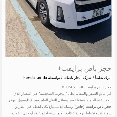
حجز باص برايفت+
اترك تعليقاً
/
شركة ايجار باصات
/ بواسطة
kenda kenda
حجز باص برايفت 01115675586
في عالم السفر والتنقل، تظل “التجربة الشخصية” هي المعيار الذي
يبحث عنه الجميع. فبينما توفر وسائل النقل العام وسيلة للوصول، يوفر
حجز باص برايفت (خاص)
وسيلة للاستمتاع بكل لحظة في الطريق.
سواء كنت تخطط لرحلة عائلية، أو مناسبة اجتماعية، أو حتى تنقلات