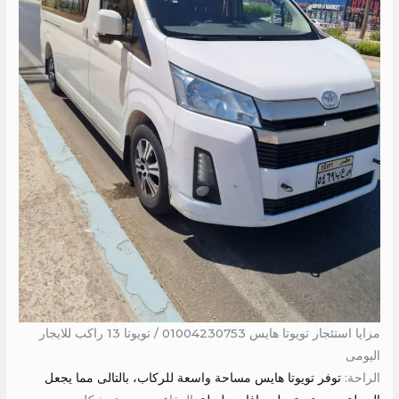
مزايا استئجار تويوتا هايس 01004230753 / تويوتا 13 راكب للايجار
اليومى
الراحة:
توفر تويوتا هايس مساحة واسعة للركاب، بالتالى مما يجعل