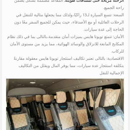
الرحلة مريحة حتى لمسافات طويلة.
المقاعد مصممة بشكل يضمن
راحة الجميع.
السعة: تتسع السيارة لـ13 راكبًا،ولذلك مما يجعلها مثالية للتنقل في
الرحلات العائلية أو مع الأصدقاء، حيث يمكن للجميع السفر معًا دون
الحاجة إلى عدة سيارات.
الأمان: تتمتع تويوتا هايس بميزات أمان متقدمة،بالتالى بما في ذلك نظام
المكابح المانعة للانزلاق والوسائد الهوائية، مما يزيد من مستوى الأمان
للركاب.
الاقتصادية: بالتالى تعتبر تكاليف استئجار تويوتا هايس معقولة مقارنةً
بتكلفة استئجار عدة سيارات، مما يوفر المال ويقلل من التكاليف
الإجمالية للنقل