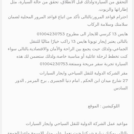
التحقق من السيارة:ولذلك قبل الانطلاق، تحقق من حالة السيارة، مثل
إطاراتها والزيوت.
احترام قواعد المرور:بالتالى تأكد من اتباع قواعد المرور المحلية لضمان
سلامتك وسلامة الركاب
هايس 13 كرسي للايجار الى مطروح 01004230753
بالتالى يعتبر إيجار تويوتا هايس 13 راكب خيارًا مثاليًا للتنقل
الجماعي،ولذلك حيث يجمع بين الراحة والأمان والاقتصادية.بالتالى سواء
كنت تخطط لرحلة عائلية أو مناسبة خاصة،ولذلك ستضمن لك هذه
السيارة تجربة سفر مريحة وممتعة.01004230753
مقر الشركة الدولية للنقل السياحي وايجار السيارات
27 شارع ميدان ابن الحكم , امام دنيا الجمبرى , برج المرمر , الدور
السادس
اللوكيشين : الموقع
مواعيد عمل الشركة الدولية للنقل السياحي وايجار السيارات
بالتالى يمكنك زيارة شركتنا حيث نعمل على مدار الاسبوع ماعدا الجمعة