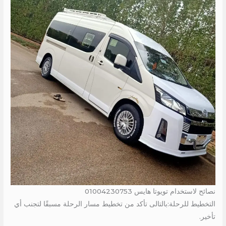
نصائح لاستخدام تويوتا هايس 01004230753
التخطيط للرحلة:بالتالى تأكد من تخطيط مسار الرحلة مسبقًا لتجنب أي
تأخير.