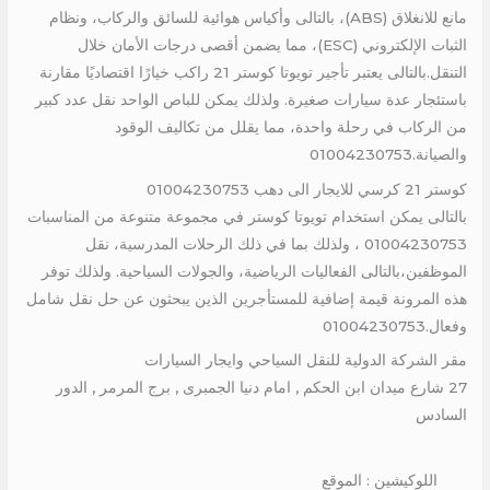
مانع للانغلاق (ABS)، بالتالى وأكياس هوائية للسائق والركاب، ونظام
الثبات الإلكتروني (ESC)، مما يضمن أقصى درجات الأمان خلال
التنقل.بالتالى يعتبر تأجير تويوتا كوستر 21 راكب خيارًا اقتصاديًا مقارنة
باستئجار عدة سيارات صغيرة. ولذلك يمكن للباص الواحد نقل عدد كبير
من الركاب في رحلة واحدة، مما يقلل من تكاليف الوقود
والصيانة.01004230753
كوستر 21 كرسي للايجار الى دهب 01004230753
بالتالى يمكن استخدام تويوتا كوستر في مجموعة متنوعة من المناسبات
01004230753 ، ولذلك بما في ذلك الرحلات المدرسية، نقل
الموظفين،بالتالى الفعاليات الرياضية، والجولات السياحية. ولذلك توفر
هذه المرونة قيمة إضافية للمستأجرين الذين يبحثون عن حل نقل شامل
وفعال.01004230753
مقر الشركة الدولية للنقل السياحي وايجار السيارات
27 شارع ميدان ابن الحكم , امام دنيا الجمبرى , برج المرمر , الدور
السادس
اللوكيشين : الموقع