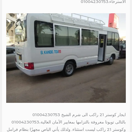
الاسترخاء.01004230753
ايجار كوستر 21 راكب الى شرم الشيخ 01004230753
بالتالى تويوتا معروفة بالتزامها بمعايير الأمان العالية،01004230753
وكوستر 21 راكب ليست استثناء. ولذلك يأتي الباص مجهزًا بنظام فرامل