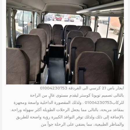
ايجار باص 21 كرسي الى الغردقة 01004230753
بالتالى تصميم تويوتا كوستر ليقدم مستوى عالٍ من الراحة
للركاب01004230753 . ولذلك المقصورة الداخلية واسعة ومجهزة
بمقاعد مريحة، بالتالى مما يجعل الرحلات الطويلة أكثر سهولة وراحة.
بالإضافة إلى ذلك،ولذلك توفر النوافذ الكبيرة رؤية واضحة للطريق
والمناظر الطبيعية، مما يضفي على الرحلة جواً من