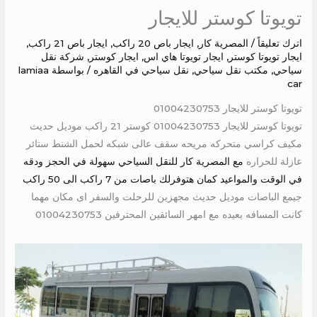
تويوتا كوستر للايجار
اترك تعليقاً
/
المصرية كار
,
ايجار باص 20 راكب
,
ايجار باص 21 راكب
,
ايجار تويوتا كوستر
,
ايجار تويوتا هاي اس
,
ايجار كوستر
,
شركة نقل
سياحي
,
مكتب نقل سياحي
,
نقل سياحي في القاهره
/ بواسطة
lamiaa
car
تويوتا كوستر للايجار 01004230753
تويوتا كوستر للايجار 01004230753 كوستر 21 راكب موديل حديث
مكيف كراسي متحركه مريحه سقف عالى شبكه لحمل الشنط ستائر
عازلة للحراره
مع المصرية كار للنقل السياحي سهولة في الحجز ودقه
في الوقت والمواعيد كمان هتوفرلك باصات من 7 راكب الى 50 راكب
جيمع الباصات موديل حديث مجهزين للرحلت والسفر اى مكان مهما
كانت المسافه بعيده مع امهر السائقين المحترفين 01004230753