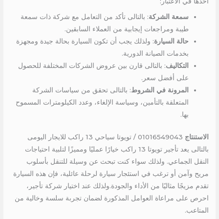
أخذها في الاعتبار:
سمعة الشركة
: بالتالى تأكد من التعامل مع شركة ذات سمعة
طيبة ومراجعات إيجابية من العملاء السابقين.
حالة السيارة
: ولذلك يجب أن تكون السيارة بحالة جيدة ومجهزة
بخدمات الصيانة الدورية.
التكاليف
: بالتالى قارن بين عروض الشركات المختلفة للحصول
على أفضل سعر.
المرونة في الشروط
: بالتالى تحقق من سياسات الشركة
المتعلقة بالتأمين، وسياسة الإلغاء، وعدد الكيلومترات المسموح
بها.
الاستنتاج
01016549043 / تويوتا سياحي 13 راكب للايجار اليومى
بالتالى يعد تأجير تويوتا 13 راكب خيارًا عمليًا ومميزًا لتلبية احتياجات
النقل الجماعي. ولذلك سواء كنت تبحث عن وسيلة للتنقل بأسلوب
مريح وآمن أو ترغب في استئجار سيارة لرحلة عائلية، فإن هذه السيارة
تقدم مزيجًا مثاليًا من الأداء والجودة.ولذلك عند اختيار شركة تأجير،
احرص على مراعاة العوامل المذكورة لضمان تجربة سلسة وخالية من
المتاعب.