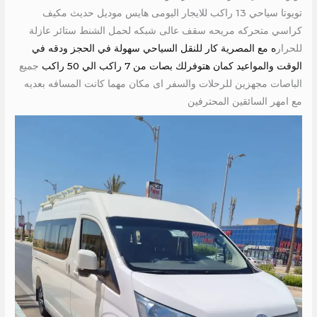
تويوتا سياحي 13 راكب للايجار اليومى هايس موديل حديث مكيف
كراسي متحركه مريحه سقف عالى شبكه لحمل الشنط ستائر عازلة
للحرار
ه مع المصرية كار للنقل السياحي سهولة في الحجز ودقه في
الوقت والمواعيد كمان هتوفرلك بصات من 7 راكب الي 50 راكب
جميع
الباصات مجهزين للرحلات والسفر اى مكان مهما كانت المسافه بعديه
مع امهر السائقين المحترفين