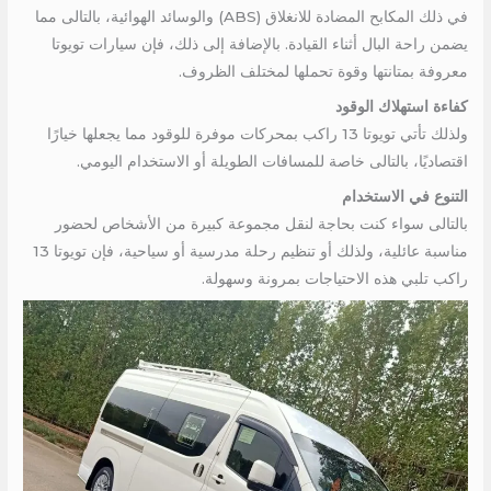
في ذلك المكابح المضادة للانغلاق (ABS) والوسائد الهوائية، بالتالى مما
يضمن راحة البال أثناء القيادة. بالإضافة إلى ذلك، فإن سيارات تويوتا
معروفة بمتانتها وقوة تحملها لمختلف الظروف.
كفاءة استهلاك الوقود
ولذلك تأتي تويوتا 13 راكب بمحركات موفرة للوقود مما يجعلها خيارًا
اقتصاديًا، بالتالى خاصة للمسافات الطويلة أو الاستخدام اليومي.
التنوع في الاستخدام
بالتالى سواء كنت بحاجة لنقل مجموعة كبيرة من الأشخاص لحضور
مناسبة عائلية، ولذلك أو تنظيم رحلة مدرسية أو سياحية، فإن تويوتا 13
راكب تلبي هذه الاحتياجات بمرونة وسهولة.