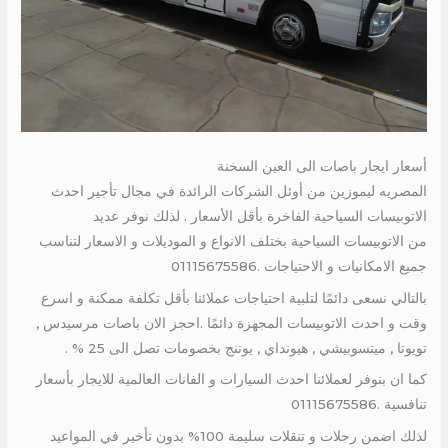
أسعار ايجار باصات الى العين السخنة
المصريه ليموزين من أوئل الشركات الرائدة في مجال تأجير احدث
الاتوبيسات السياحية الفاخرة بأقل الأسعار . لذلك نوفر عديد
من الاتوبيسات السياحية بختلف الانواع و الموديلات و الاسعار لتناسب
جميع الامكانيات و الاحتياجات .01115675586
بالتالي نسعى دائمًا لتلبية احتياجات عملائنا بأقل تكلفة ممكنة و اسرع
وقت و احدث الاتوبيسات المجهزة دائمًا .احجز الان باصات مرسيدس ,
تويوتا , ميتسوبيشي , هيونداي , يوتنج بخصومات تصل الى 25 % .
كما ان بنوفر لعملائنا احدث السيارات و الفانات العالمية للايجار بأسعار
تنافسية .01115675586
لذلك اضمن رحلات و تنقلات سليمة 100% بدون تأخير في المواعيد