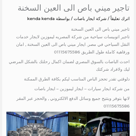
تاجير ميني باص الى العين السخنة
اترك تعليقاً
/
شركة ايجار باصات
/ بواسطة
kenda kenda
تاجير ميني باص الى العين السخنة
تاجير اتوبيسات سياحية من شركة المصريه ليموزين لايجار خدمات
النقل السياحي في مصر. ايجار ميني باص الى العين السخنة , امان
ورفاهية كاملة طول الطريق 01115675586
احدث الباصات بالسوق المصري لضمان اكمال رحلتك بالشكل المرضي
ليك ولافراد شركتك
دلوقتي تقدر تحجز الباص المناسب ليكم بكافة الطرق الممكنة
من شركة ايجار سيارات – ايجار ليموزين – ايجار باصات
لانها بتوفر وبتتيح جميع وسائل الدفع الالكتروني , والحجز عبر المقر
01115675586