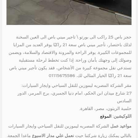
حجز باص 25 راكب الى بورتو \ تاجير ميني باص الى العين السخنة
لذلك باختصار، تأجير ميني باص سعة 21 راكبًا يوفر العديد من المزايا
للمجموعات الكبيرة. يوفر الراحة والمرونة والاقتصاد والسلامة، ويضمن
وصولك إلى وجهتك بأمان وراحة. إذا كنت تخطط لرحلة مستقبلية
تستدعي نقل مجموعة كبيرة من الأشخاص، فقد يكون تأجير ميني باص
سعة 21 راكبًا الخيار المثالي لك. 01115675586
مقر الشركة المصريه ليموزين للنقل السياحي وايجار السيارات:
27 شارع ميدان ابن الحكم، امام دنيا الجمبري، برج المرمر، الدور
السادس
حلمية الزيتون، مصر، القاهرة.
اللوكيشين
:
الموقع
مواعيد عمل
الشركة المصريه ليموزين للنقل السياحي وايجار السيارات
بالتالي يمكنك زيارة شركتنا حيث
نعمل علي مدار الاسبوع
ماعدا الجمعة.