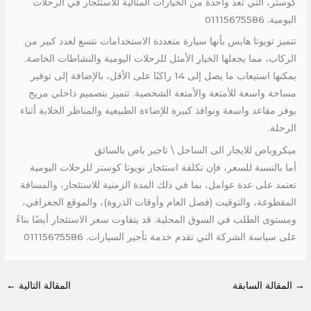
كوستر، التي تعد واحدة من الخيارات المثالية للاستئجار في الرحلات
اليومية. 01115675586
تتميز تويوتا هايس بأنها سيارة متعددة الاستخدامات تتسع لعدد كبير من
الركاب، مما يجعلها الخيار الأمثل للرحلات اليومية والنشاطات الخاصة.
يمكنها استيعاب ما يصل إلى 14 راكبًا على الأقل، بالإضافة إلى توفير
مساحة واسعة للأمتعة والأمتعة الشخصية. تتميز بتصميم داخلي مريح
يوفر مقاعد واسعة ونوافذ كبيرة للإضاءة الطبيعية والمناظر الخلابة أثناء
الرحلة.
ميكروباص للايجار الى الساحل \ تاجير باص بالسائق
أما بالنسبة للسعر، فإن تكلفة استئجار تويوتا كوستر للرحلات اليومية
تعتمد على عدة عوامل، بما في ذلك المدة الزمنية للاستئجار، والمسافة
المقطوعة، والتوقيت (فصل العام وأوقات الذروة)، والموقع الجغرافي،
ومستوى الطلب في السوق المحلية. قد يتفاوت سعر الاستئجار أيضًا بناءً
على سياسة الشركة التي تقدم خدمة تأجير السيارات. 01115675586
→
المقالة السابقة
المقالة التالية
←