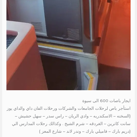
ايجار باصات 600 الى سيوة
استأجر باص لرحلات الجامعات والشركات ورحلات الفان داي والداي يوز
(السخنه – الاسكندريه – وادي الريان – راس سدر – سهل حشيش –
سانت كاترين – الغردقه – شرم الشيخ . وكذالك رحلات المدارس الي
(دريم بارك – فاميلي بارك – وندر لاند – شارع المعز )