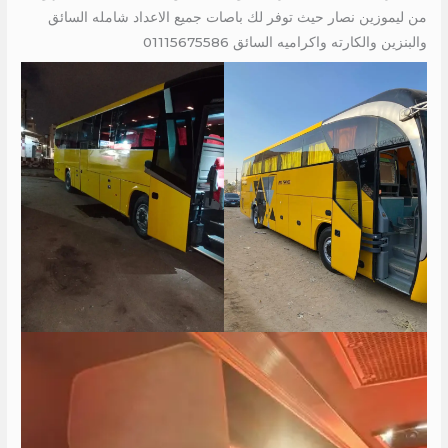
من ليموزين نصار حيث توفر لك باصات جميع الاعداد شامله السائق
والبنزين والكارته واكراميه السائق 01115675586