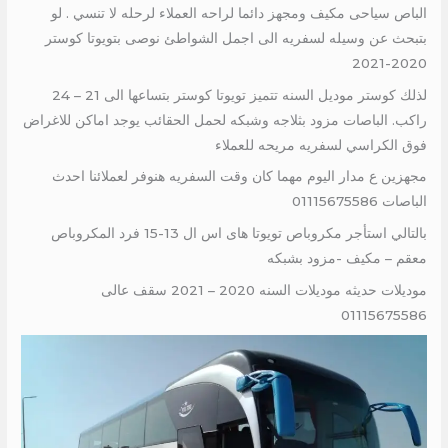
الباص سياحى مكيف ومجهز دائما لراحه العملاء لرحله لا تنسي . لو
بتبحث عن وسيله لسفريه الى اجمل الشواطئ نوصى بتويوتا كوستر
2020-2021
لذلك كوستر موديل السنه تتميز تويوتا كوستر بتساعها الى 21 – 24
راكب. الباصات مزود بثلاجه وشبكه لحمل الحقائب يوجد اماكن للاغراض
فوق الكراسي لسفريه مريحه للعملاء
مجهزين ع مدار اليوم مهما كان وقت السفريه هنوفر لعملائنا احدث
الباصات 01115675586
بالتالي استأجر مكروباص تويوتا هاى اس ال 13-15 فرد المكروباص
معقم – مكيف -مزود بشبكه
موديلات حديثه موديلات السنه 2020 – 2021 سقف عالى
01115675586