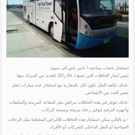
استئجار باصات سياحية \ تاجير باص الى سيوة
يتميز ايجار الحافلات التي تتسع لـ 50 راكبًا بالعديد من المزايا، منها:
–لذلك تكلفة النقل تكون أقل بالمقارنة مع استئجار عدة سيارات لنقل
نفس العدد من الأشخاص.
–لذلك تتوفر في هذه الحافلات مرافق مثل المقاعد المريحة والمكيفات
وأجهزة الترفيه لتوفير رحلة مريحة وممتعة للركاب.
– و بالتالي يمكن استئجار هذه الحافلات للأغراض المختلفة مثل الرحلات
السياحية أو النقل الداخلي للشركات أو الأفراد.