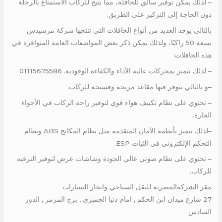
– لذلك يمكن توفير سائق للحافلة، مما يتيح للركاب الاستمتاع بالرحلة
دون الحاجة إلى التركيز على الطريق.
بالتالي يوجد العديد من أنواع الحافلات التي تنتجها شركة مرسيدس
بسعة 50 راكبًا، ولذلك يمكن ذكر بعض المواصفات العامة المتوافرة في
هذه الحافلات:
– لذلك تتميز بمحركات عالية الأداء والكفاءة الوقودية. 01115675586
–و بالتالي تتوفر فيها مقاعد مريحة وفسيحة للركاب.
– تحتوي على نظام تكييف هواء قوي لتوفير راحة الركاب في الأجواء
الحارة.
–لذلك تتميز بأنظمة الأمان المتقدمة مثل نظام المكابح ABS ونظام
التحكم الإلكتروني في الثبات ESP.
– تحتوي على نظام صوتي عالي الجودة وشاشات عرض لتوفير الترفيه
للركاب.
مقر الشركةالمصرية للنقل السياحي وايجار السيارات
27 شارع ميدان ابن الحكم , امام دنيا الجمبرى , برج المرمر , الدور
السادس