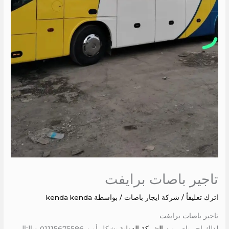
تاجير باصات برايفت
اترك تعليقاً
/
شركة ايجار باصات
/ بواسطة
kenda kenda
تاجير باصات برايفت
لذلك اجر باص من
الشركة الدولية
بشكل أمن 01115675586 وبالتالي