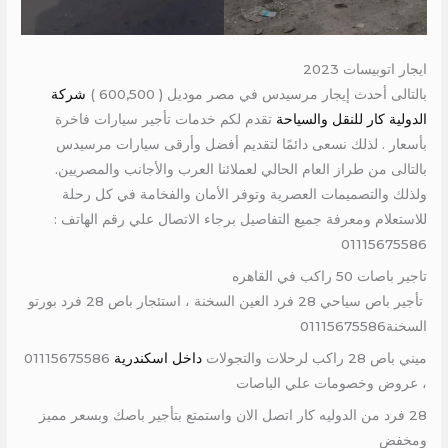
ايجار اتوبيسات 2023
بالتالى أحدث إيجار مرسيدس في مصر موديل ( 600,500 )
شركة
الدولية كار للنقل والسياحة
تقدم لكم خدمات تأجير سيارات فاخرة
بأسعار . لذلك نسعى دائمًا لتقديم أفضل وأرقى سيارات مرسيدس
بالتالى من طراز العام الحالي لعملائنا العرب والأجانب والمصريين.
ولذلك والتصميمات العصرية وتوفر الأمان والفخامة في كل رحلة
للاستعلام ومعرفة جميع التفاصيل برجاء الاتصال علي رقم الهاتف :
01115675586
تاجير باصات 50 راكب في القاهره
تأجير باص سياحي 28 فرد العين السخنة ، استئجار باص 28 فرد بورتو
السخنة01115675586
ميني باص 28 راكب لرحلات والتجولات
داخل اسكندرية
01115675586
، عروض وخصومات علي الباصات
28 فرد من الدوليه كار اتصل الان واستمتع بتأجير باصك وبسعر مميز
ومخفض