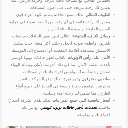
بالقماش الفاخر، مع مساحة كافية للأرجل وحركة الرأس، مما
يضمن لك رحلة مريحة حتى على أطول المسافات.
التكييف المثالي:
لذلك تتمتع الحافلة بنظام تكييف هواء قوي
يضمن لك راحة فائقة في أي وقت من السنة، سواء في حرارة
الصيف الحارقة أو برودة الشتاء القارس.
وسائل الترفيه المتنوعة:
بالتالي تُجهز بعض الحافلات بشاشات
تلفزيون وأنظمة صوتية لجعل رحلتك أكثر متعة، حيث يمكنك
الاستمتاع بمشاهدة أفلامك المفضلة أو الاستماع إلى الموسيقى.
الأمان على رأس الأولويات:
بالتالي تُجهز حافلات تويوتا كوستر
بأحدث أنظمة الأمان، بما في ذلك أحزمة الأمان ووسائد الهواء،
لضمان رحلة آمنة لك ولجميع أفراد عائلتك أو أصدقائك.
سائقون محترفون وذوو خبرة:
لذلك توفر الشركة سائقين
محترفين يتمتعون بخبرة واسعة في القيادة على جميع أنواع
الطرق، مما يضمن لك رحلة آمنة وسلسة.
أسعار تنافسية تُلبي جميع الميزانيات:
لذلك تقدم الشركة أسعارًا
تنافسية
لخدمات تأجير حافلات تويوتا كوستر
، مع مراعاة
احتياجاتك وميزانيتك.