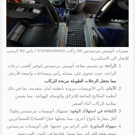
مميزات أتوبيس مرسيدس 50 راكب 01016549043 / باص 50 كرسي
للايجار الي الاسكندرية
الراحة
: تم تصميم مقاعد أتوبيس مرسيدس لتوفير أقصى درجات
الراحة، حيث تحتوي على مساند رأس ومساحات واسعة للأرجل،
مما يجعل الرحلات الطويلة مريحة للركاب.
الأمان
: تأتي الأتوبيسات مزودة بأنظمة أمان متقدمة، بما في ذلك
أنظمة المكابح المانعة للانزلاق والوسائد الهوائية، مما يضمن
سلامة الركاب أثناء السفر.
الكفاءة في استهلاك الوقود
: تستهلك أتوبيسات مرسيدس وقودًا
أقل مقارنةً بأنواع أخرى، مما يجعلها خيارًا اقتصاديًا للمستأجرين.
سهولة المناورة
: على الرغم من حجمها، فإن أتوبيسات مرسيدس
تتمتع بخفة الحركة، مما يسهل قيادتها في المدن المزدحمة.