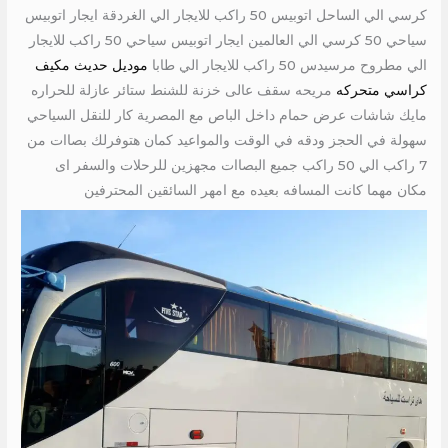
كرسي الي الساحل اتوبيس 50 راكب للايجار الي الغردقة ايجار اتوبيس
سياحي 50 كرسي الي العالمين ايجار اتوبيس سياحي 50 راكب للايجار
الي مطروح مرسيدس 50 راكب للايجار الي طابا
موديل حديث مكيف
كراسي متحركه
مريحه سقف عالى خزنة للشنط ستائر عازلة للحراره
مايك شاشات عرض حمام داخل الباص مع المصرية كار للنقل السياحي
سهولة في الحجز ودقه في الوقت والمواعيد كمان هتوفرلك بصاات من
7 راكب الي 50 راكب جميع البصاات مجهزين للرحلات والسفر اى
مكان مهما كانت المسافه بعيده مع امهر السائقين المحترفين